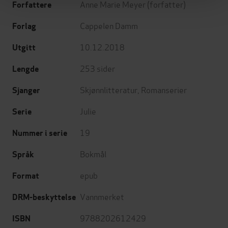
Anne Marie Meyer
(forfatter)
Forfattere
Cappelen Damm
Forlag
10.12.2018
Utgitt
253
sider
Lengde
Skjønnlitteratur
,
Romanserier
Sjanger
Julie
Serie
19
Nummer i serie
Bokmål
Språk
epub
Format
Vannmerket
DRM-beskyttelse
9788202612429
ISBN