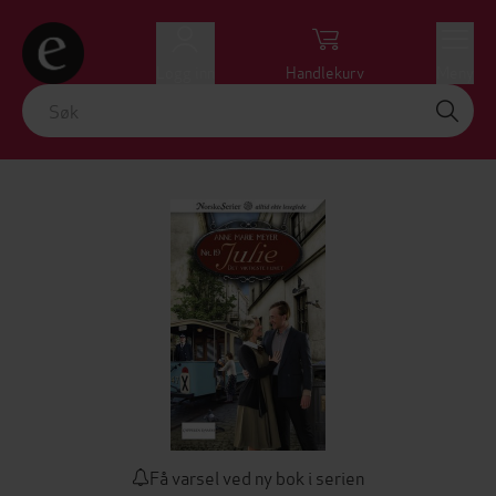
Logg inn
Handlekurv
Meny
Få varsel ved ny bok i serien