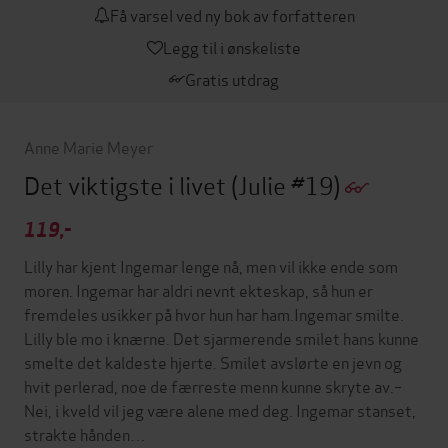
Få varsel ved ny bok av forfatteren
Legg til i ønskeliste
Gratis utdrag
Anne Marie Meyer
Det viktigste i livet
(Julie #19)
119,-
Lilly har kjent Ingemar lenge nå, men vil ikke ende som
moren. Ingemar har aldri nevnt ekteskap, så hun er
fremdeles usikker på hvor hun har ham.Ingemar smilte.
Lilly ble mo i knærne. Det sjarmerende smilet hans kunne
smelte det kaldeste hjerte. Smilet avslørte en jevn og
hvit perlerad, noe de færreste menn kunne skryte av.–
Nei, i kveld vil jeg være alene med deg. Ingemar stanset,
strakte hånden…