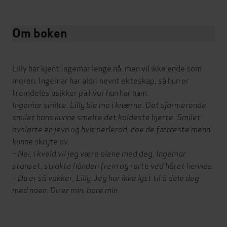
Om boken
Lilly har kjent Ingemar lenge nå, men vil ikke ende som
moren. Ingemar har aldri nevnt ekteskap, så hun er
fremdeles usikker på hvor hun har ham.
Ingemar smilte. Lilly ble mo i knærne. Det sjarmerende
smilet hans kunne smelte det kaldeste hjerte. Smilet
avslørte en jevn og hvit perlerad, noe de færreste menn
kunne skryte av.
– Nei, i kveld vil jeg være alene med deg. Ingemar
stanset, strakte hånden frem og rørte ved håret hennes.
– Du er så vakker, Lilly. Jeg har ikke lyst til å dele deg
med noen. Du er min, bare min.