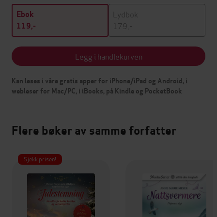
Lydbok
Ebok
179,-
119,-
Legg i handlekurven
Kan leses i våre gratis apper for iPhone/iPad og Android, i
webleser for Mac/PC, i iBooks, på Kindle og PocketBook
Flere bøker av samme forfatter
Sjekk prisen!