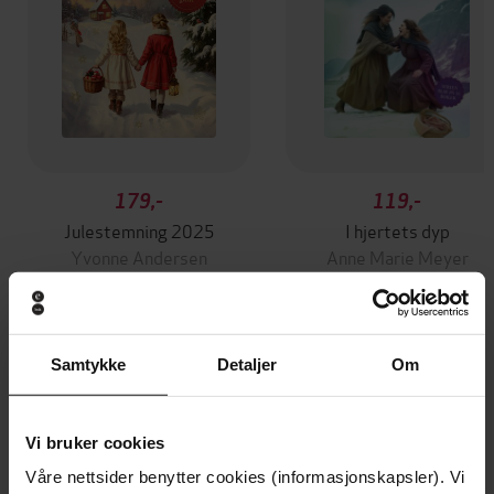
179,-
119,-
Julestemning 2025
I hjertets dyp
Yvonne Andersen
Anne Marie Meyer
EBOK
EBOK
Samtykke
Detaljer
Om
Andre har også kjøpt
Vi bruker cookies
Våre nettsider benytter cookies (informasjonskapsler). Vi