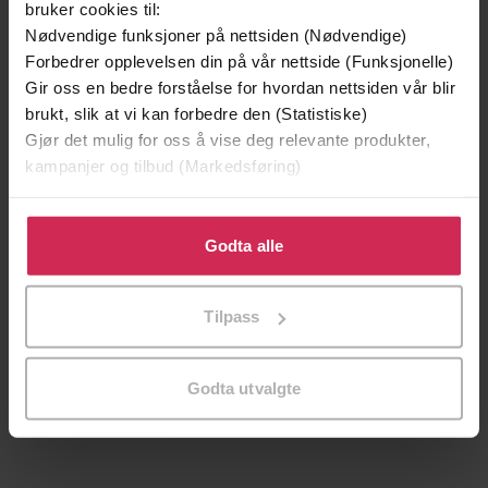
bruker cookies til:
Nødvendige funksjoner på nettsiden (Nødvendige)
Forbedrer opplevelsen din på vår nettside (Funksjonelle)
Gir oss en bedre forståelse for hvordan nettsiden vår blir
brukt, slik at vi kan forbedre den (Statistiske)
Gjør det mulig for oss å vise deg relevante produkter,
kampanjer og tilbud (Markedsføring)
Klikk på «Godta alle» for å gi oss ditt samtykke til å
bruke cookies for alle disse formålene. Du kan også
Godta alle
tilpasse ditt samtykke til spesifikke formål ved å klikke
119,-
119,-
på «Tilpass». Du kan når som helst trekke tilbake eller
Tilpass
Stormvinder
Betroelser
endre ditt samtykke.
Anne Marie Meyer
Sigrid Lunde
EBOK
EBOK
Godta utvalgte