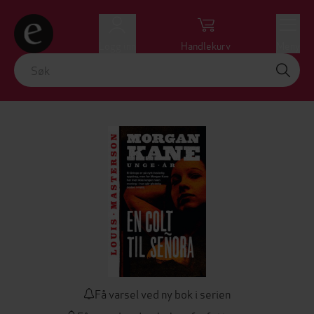
Logg inn
Handlekurv
Meny
Få varsel ved ny bok i serien