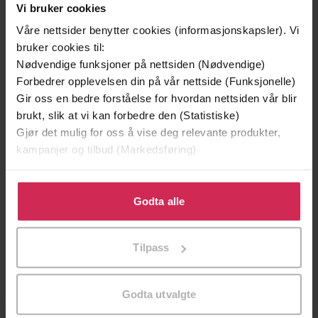
Vi bruker cookies
Vinner av Rivertonprisen
Første gang på tilbud
Våre nettsider benytter cookies (informasjonskapsler). Vi
bruker cookies til:
Nødvendige funksjoner på nettsiden (Nødvendige)
Forbedrer opplevelsen din på vår nettside (Funksjonelle)
Gir oss en bedre forståelse for hvordan nettsiden vår blir
brukt, slik at vi kan forbedre den (Statistiske)
Gjør det mulig for oss å vise deg relevante produkter,
kampanjer og tilbud (Markedsføring)
Klikk på «Godta alle» for å gi oss ditt samtykke til å
bruke cookies for alle disse formålene. Du kan også
Godta alle
199,-
349,-
tilpasse ditt samtykke til spesifikke formål ved å klikke
Minnesota
Utskudd
på «Tilpass». Du kan når som helst trekke tilbake eller
Jo Nesbø
Jørn Lier Horst
Tilpass
endre ditt samtykke.
EBOK
EBOK
Godta utvalgte