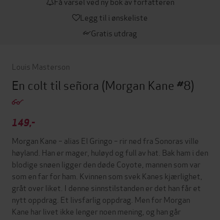
Få varsel ved ny bok av forfatteren
Legg til i ønskeliste
Gratis utdrag
Louis Masterson
En colt til señora
(Morgan Kane #8)
149,-
Morgan Kane – alias El Gringo – rir ned fra Sonoras ville
høyland. Han er mager, huløyd og full av hat. Bak ham i den
blodige snøen ligger den døde Coyote, mannen som var
som en far for ham. Kvinnen som svek Kanes kjærlighet,
gråt over liket. I denne sinnstilstanden er det han får et
nytt oppdrag. Et livsfarlig oppdrag. Men for Morgan
Kane har livet ikke lenger noen mening, og han går