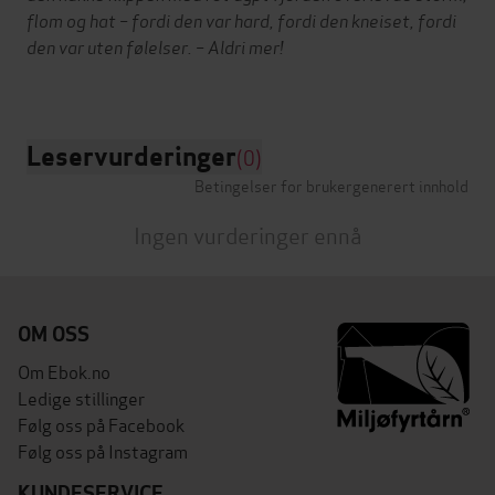
flom og hat – fordi den var hard, fordi den kneiset, fordi
den var uten følelser. – Aldri mer!
Leservurderinger
(0)
Betingelser for brukergenerert innhold
Ingen vurderinger ennå
OM OSS
Om Ebok.no
Ledige stillinger
Følg oss på Facebook
Følg oss på Instagram
KUNDESERVICE