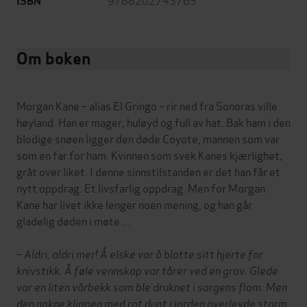
ISBN
Om boken
Morgan Kane – alias El Gringo – rir ned fra Sonoras ville
høyland. Han er mager, huløyd og full av hat. Bak ham i den
blodige snøen ligger den døde Coyote, mannen som var
som en far for ham. Kvinnen som svek Kanes kjærlighet,
gråt over liket. I denne sinnstilstanden er det han får et
nytt oppdrag. Et livsfarlig oppdrag. Men for Morgan
Kane har livet ikke lenger noen mening, og han går
gladelig døden i møte ...
– Aldri, aldri mer!
Å elske var å blotte sitt hjerte for
knivstikk. Å føle vennskap var tårer ved en grav. Glede
var en liten vårbekk som ble druknet i sorgens flom. Men
den nakne klippen med rot dypt i jorden overlevde storm,