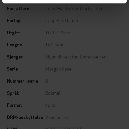
Louis Masterson
(forfatter)
Forfattere
Cappelen Damm
Forlag
16.12.2022
Utgitt
164
sider
Lengde
Skjønnlitteratur
,
Romanserier
Sjanger
Morgan Kane
Serie
8
Nummer i serie
Bokmål
Språk
epub
Format
Vannmerket
DRM-beskyttelse
9788202743765