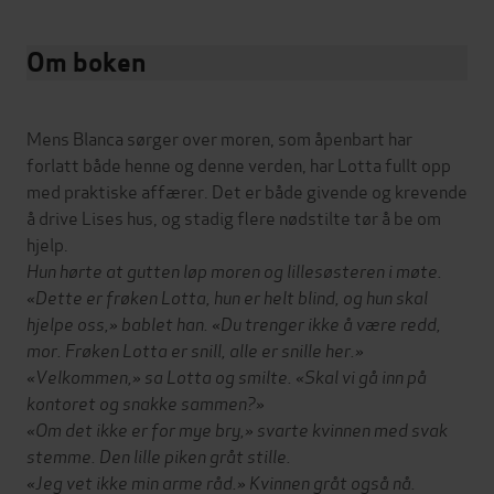
Om boken
Mens Blanca sørger over moren, som åpenbart har
forlatt både henne og denne verden, har Lotta fullt opp
med praktiske affærer. Det er både givende og krevende
å drive Lises hus, og stadig flere nødstilte tør å be om
hjelp.
Hun hørte at gutten løp moren og lillesøsteren i møte.
«Dette er frøken Lotta, hun er helt blind, og hun skal
hjelpe oss,» bablet han. «Du trenger ikke å være redd,
mor. Frøken Lotta er snill, alle er snille her.»
«Velkommen,» sa Lotta og smilte. «Skal vi gå inn på
kontoret og snakke sammen?»
«Om det ikke er for mye bry,» svarte kvinnen med svak
stemme. Den lille piken gråt stille.
«Jeg vet ikke min arme råd.» Kvinnen gråt også nå.