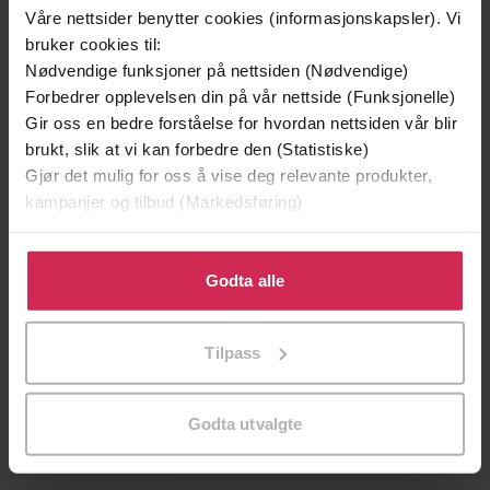
Premium
Premium
Våre nettsider benytter cookies (informasjonskapsler). Vi
Vinner av Rivertonprisen
Første gang på tilbud
bruker cookies til:
Nødvendige funksjoner på nettsiden (Nødvendige)
Forbedrer opplevelsen din på vår nettside (Funksjonelle)
Gir oss en bedre forståelse for hvordan nettsiden vår blir
brukt, slik at vi kan forbedre den (Statistiske)
Gjør det mulig for oss å vise deg relevante produkter,
kampanjer og tilbud (Markedsføring)
Klikk på «Godta alle» for å gi oss ditt samtykke til å
bruke cookies for alle disse formålene. Du kan også
Godta alle
tilpasse ditt samtykke til spesifikke formål ved å klikke
på «Tilpass». Du kan når som helst trekke tilbake eller
199,-
349,-
Tilpass
endre ditt samtykke.
Minnesota
Utskudd
Jo Nesbø
Jørn Lier Horst
EBOK
EBOK
Godta utvalgte