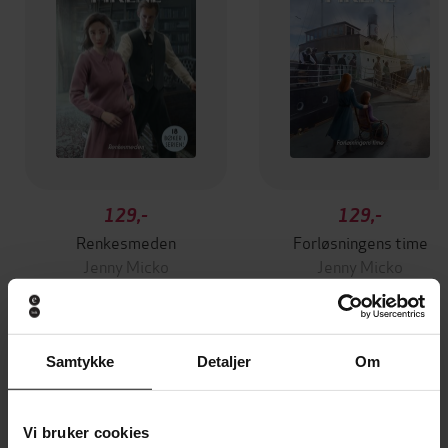
129,-
129,-
Renkesmeden
Forløsningens time
Jenny Micko
Jenny Micko
EBOK
EBOK
Samtykke
Detaljer
Om
Andre har også kjøpt
Vi bruker cookies