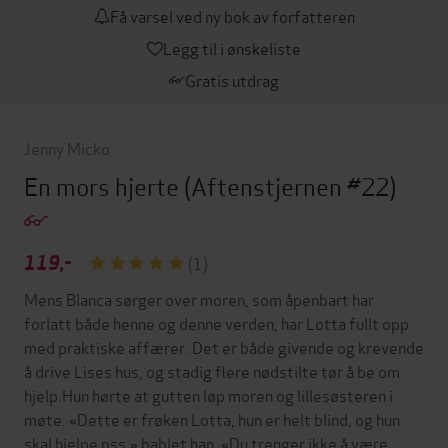
Få varsel ved ny bok av forfatteren
Legg til i ønskeliste
Gratis utdrag
Jenny Micko
En mors hjerte
(Aftenstjernen #22)
119,-
(1)
Mens Blanca sørger over moren, som åpenbart har
forlatt både henne og denne verden, har Lotta fullt opp
med praktiske affærer. Det er både givende og krevende
å drive Lises hus, og stadig flere nødstilte tør å be om
hjelp.Hun hørte at gutten løp moren og lillesøsteren i
møte. «Dette er frøken Lotta, hun er helt blind, og hun
skal hjelpe oss,» bablet han. «Du trenger ikke å være