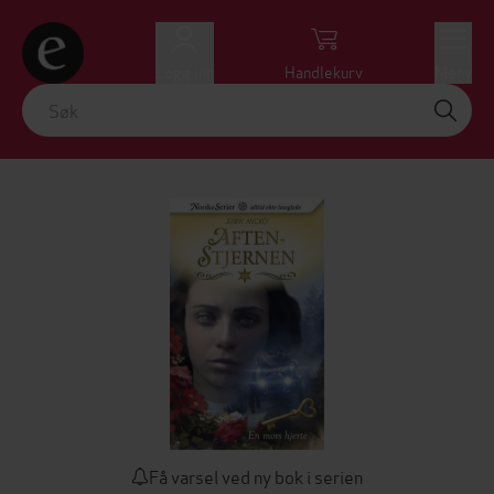
Logg inn
Handlekurv
Meny
Få varsel ved ny bok i serien