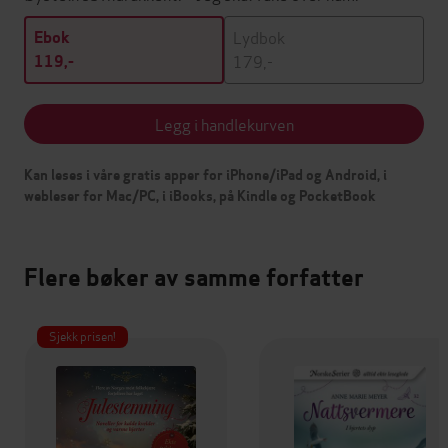
Lydbok
Ebok
179,-
119,-
Legg i handlekurven
Kan leses i våre gratis apper for iPhone/iPad og Android, i
webleser for Mac/PC, i iBooks, på Kindle og PocketBook
Flere bøker av samme forfatter
Sjekk prisen!