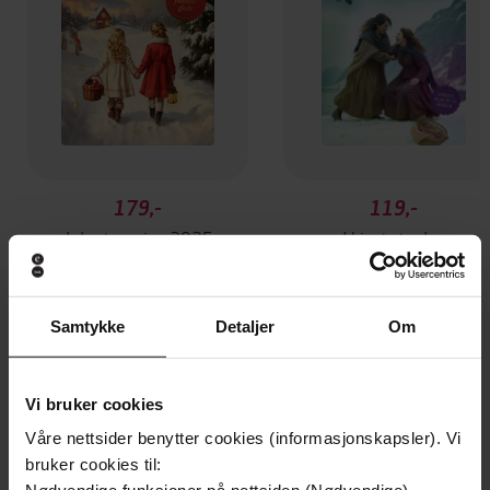
179,-
119,-
Julestemning 2025
I hjertets dyp
Yvonne Andersen
Anne Marie Meyer
EBOK
EBOK
Samtykke
Detaljer
Om
Andre har også kjøpt
Vi bruker cookies
Våre nettsider benytter cookies (informasjonskapsler). Vi
bruker cookies til: