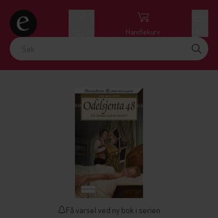
Logg inn
Handlekurv
Meny
Få varsel ved ny bok i serien