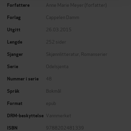
Anne Marie Meyer
(forfatter)
Forfattere
Cappelen Damm
Forlag
26.03.2015
Utgitt
252
sider
Lengde
Skjønnlitteratur
,
Romanserier
Sjanger
Odelsjenta
Serie
48
Nummer i serie
Bokmål
Språk
epub
Format
Vannmerket
DRM-beskyttelse
9788202481339
ISBN