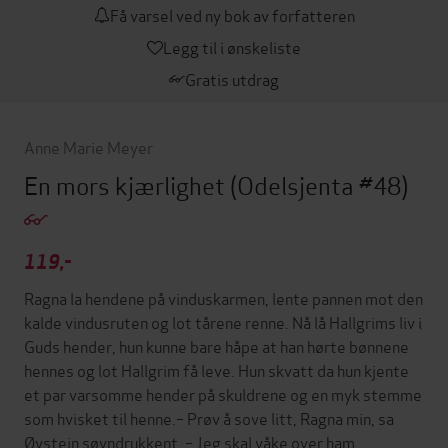
Få varsel ved ny bok av forfatteren
Legg til i ønskeliste
Gratis utdrag
Anne Marie Meyer
En mors kjærlighet
(Odelsjenta #48)
119,-
Ragna la hendene på vinduskarmen, lente pannen mot den
kalde vindusruten og lot tårene renne. Nå lå Hallgrims liv i
Guds hender, hun kunne bare håpe at han hørte bønnene
hennes og lot Hallgrim få leve. Hun skvatt da hun kjente
et par varsomme hender på skuldrene og en myk stemme
som hvisket til henne.– Prøv å sove litt, Ragna min, sa
Øystein søvndrukkent. – Jeg skal våke over ham.