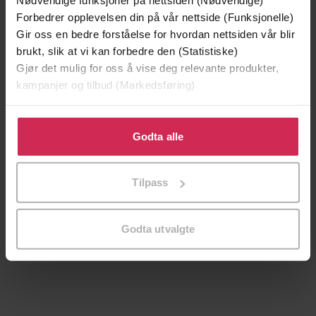
Nødvendige funksjoner på nettsiden (Nødvendige)
Forbedrer opplevelsen din på vår nettside (Funksjonelle)
Gir oss en bedre forståelse for hvordan nettsiden vår blir
brukt, slik at vi kan forbedre den (Statistiske)
Gjør det mulig for oss å vise deg relevante produkter,
kampanjer og tilbud (Markedsføring)
Klikk på «Godta alle» for å gi oss ditt samtykke til å
bruke cookies for alle disse formålene. Du kan også
Godta alle
tilpasse ditt samtykke til spesifikke formål ved å klikke
på «Tilpass». Du kan når som helst trekke tilbake eller
Tilpass
endre ditt samtykke.
39,-
49,-
Forbudt lidenskap
Æresordet
Godta utvalgte
Kitty Summers
Annikki Øvergård
EBOK
EBOK