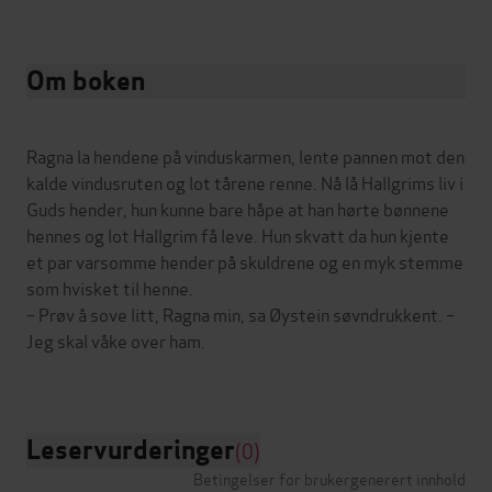
Om boken
Ragna la hendene på vinduskarmen, lente pannen mot den
kalde vindusruten og lot tårene renne. Nå lå Hallgrims liv i
Guds hender, hun kunne bare håpe at han hørte bønnene
hennes og lot Hallgrim få leve. Hun skvatt da hun kjente
et par varsomme hender på skuldrene og en myk stemme
som hvisket til henne.
– Prøv å sove litt, Ragna min, sa Øystein søvndrukkent. –
Jeg skal våke over ham.
Leservurderinger
(0)
Betingelser for brukergenerert innhold