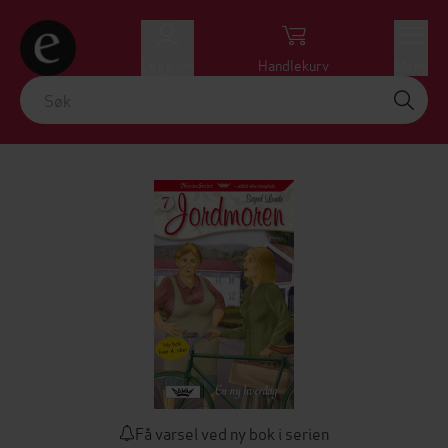
Logg inn
Handlekurv
Meny
Få varsel ved ny bok i serien