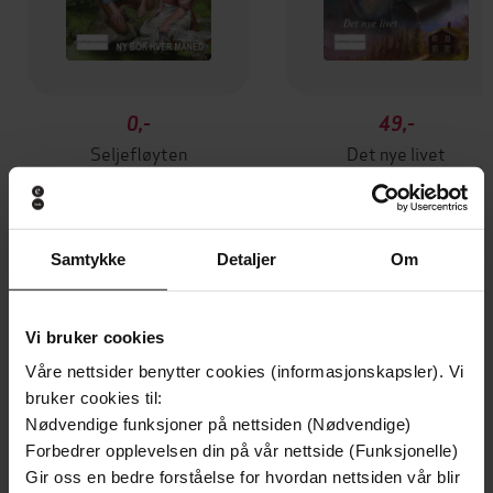
0,-
49,-
Seljefløyten
Det nye livet
Sigrid Lunde
Sigrid Lunde
EBOK
EBOK
Samtykke
Detaljer
Om
Andre har også kjøpt
Vi bruker cookies
Våre nettsider benytter cookies (informasjonskapsler). Vi
bruker cookies til:
Nødvendige funksjoner på nettsiden (Nødvendige)
Forbedrer opplevelsen din på vår nettside (Funksjonelle)
Gir oss en bedre forståelse for hvordan nettsiden vår blir