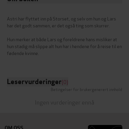
Astri har flyttet inn på Storset, og selv om hun og Lars
har det godt sammen, er det også ting som skurrer.
Hun merker at både Lars og foreldrene hans misliker at
hun stadig må slippe alt hun har i hendene for å reise til en
fødende kvinne.
Leservurderinger
(0)
Betingelser for brukergenerert innhold
Ingen vurderinger ennå
OM OSS