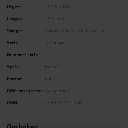
29.06.2018
Utgitt
253
sider
Lengde
Skjønnlitteratur
,
Romanserier
Sjanger
Jordmoren
Serie
7
Nummer i serie
Bokmål
Språk
epub
Format
Vannmerket
DRM-beskyttelse
9788202591298
ISBN
Om boken