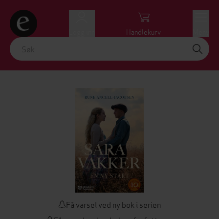
Logg inn
Handlekurv
Meny
Få varsel ved ny bok i serien