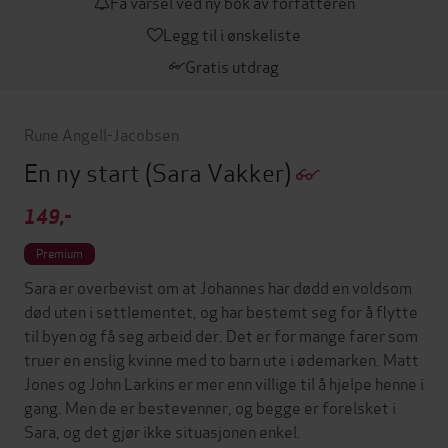
Få varsel ved ny bok av forfatteren
Legg til i ønskeliste
Gratis utdrag
Rune Angell-Jacobsen
En ny start
(Sara Vakker)
149,-
Premium
Sara er overbevist om at Johannes har dødd en voldsom
død uten i settlementet, og har bestemt seg for å flytte
til byen og få seg arbeid der. Det er for mange farer som
truer en enslig kvinne med to barn ute i ødemarken. Matt
Jones og John Larkins er mer enn villige til å hjelpe henne i
gang. Men de er bestevenner, og begge er forelsket i
Sara, og det gjør ikke situasjonen enkel.