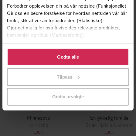
Forbedrer opplevelsen din på vår nettside (Funksjonelle)
Gir oss en bedre forståelse for hvordan nettsiden vår blir
Premium
Premium
brukt, slik at vi kan forbedre den (Statistiske)
Vinner av Rivertonprisen
Gjør det mulig for oss å vise deg relevante produkter,
kampanjer og tilbud (Markedsføring)
Klikk på «Godta alle» for å gi oss ditt samtykke til å
bruke cookies for alle disse formålene. Du kan også
Godta alle
tilpasse ditt samtykke til spesifikke formål ved å klikke
på «Tilpass». Du kan når som helst trekke tilbake eller
Tilpass
endre ditt samtykke.
Godta utvalgte
199,-
149,-
Minnesota
En lykkelig familie
Jo Nesbø
Stian Hjelvin Andersen
EBOK
EBOK