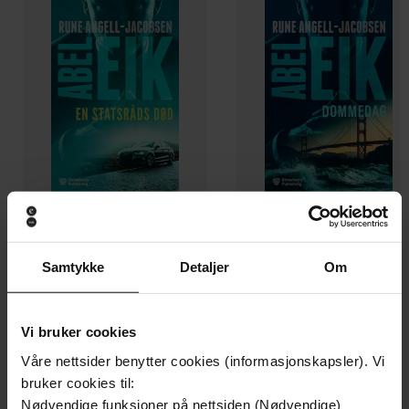
149,-
149,-
En statsråds død
Dommedag
Samtykke
Detaljer
Om
Rune Angell-Jacobsen
Rune Angell-Jacobsen
EBOK
EBOK
Vi bruker cookies
Våre nettsider benytter cookies (informasjonskapsler). Vi
bruker cookies til:
Andre har også kjøpt
Nødvendige funksjoner på nettsiden (Nødvendige)