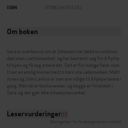
9788234703232
ISBN
Om boken
Sara er overbevist om at Johannes har dødd en voldsom
død uten i settlementet, og har bestemt seg for å flytte
til byen og få seg arbeid der. Det er for mange farer som
truer en enslig kvinne med to barn ute i ødemarken. Matt
Jones og John Larkins er mer enn villige til å hjelpe henne i
gang. Men de er bestevenner, og begge er forelsket i
Leservurderinger
(0)
Betingelser for brukergenerert innhold