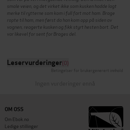
smale veien, og det virket ikke som kusken hadde lagt
merke til rytterne som kom i full fart mot ham. Brage
ropte til ham, men først da han kom opp på siden av
vognen, reagerte kusken og fikk styrt hesten bort. Det
var likevel for sent for Brages del.
Leservurderinger
(0)
Betingelser for brukergenerert innhold
Ingen vurderinger ennå
OM OSS
Om Ebok.no
Ledige stillinger