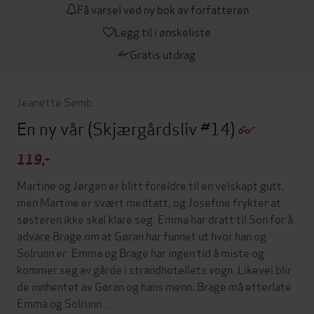
Få varsel ved ny bok av forfatteren
Legg til i ønskeliste
Gratis utdrag
Jeanette Semb
En ny vår
(Skjærgårdsliv #14)
119,-
Martine og Jørgen er blitt foreldre til en velskapt gutt,
men Martine er svært medtatt, og Josefine frykter at
søsteren ikke skal klare seg. Emma har dratt til Son for å
advare Brage om at Gøran har funnet ut hvor han og
Solrunn er. Emma og Brage har ingen tid å miste og
kommer seg av gårde i strandhotellets vogn. Likevel blir
de innhentet av Gøran og hans menn. Brage må etterlate
Emma og Solrunn…