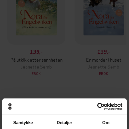
139,-
139,-
På utkikk etter sannheten
En morder i huset
Jeanette Semb
Jeanette Semb
EBOK
EBOK
Andre har også kjøpt
Samtykke
Detaljer
Om