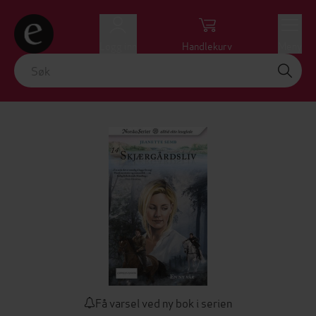
Logg inn
Handlekurv
Meny
Få varsel ved ny bok i serien