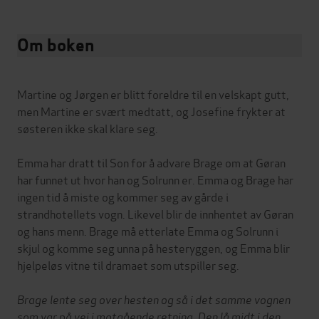
Om boken
Martine og Jørgen er blitt foreldre til en velskapt gutt,
men Martine er svært medtatt, og Josefine frykter at
søsteren ikke skal klare seg.
Emma har dratt til Son for å advare Brage om at Gøran
har funnet ut hvor han og Solrunn er. Emma og Brage har
ingen tid å miste og kommer seg av gårde i
strandhotellets vogn. Likevel blir de innhentet av Gøran
og hans menn. Brage må etterlate Emma og Solrunn i
skjul og komme seg unna på hesteryggen, og Emma blir
hjelpeløs vitne til dramaet som utspiller seg.
Brage lente seg over hesten og så i det samme vognen
som var på vei i motgående retning. Den lå midt i den