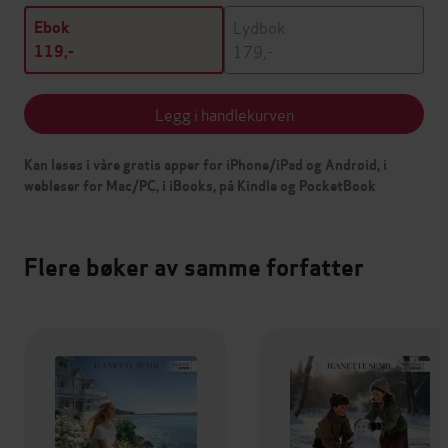
Lydbok
Ebok
179,-
119,-
Legg i handlekurven
Kan leses i våre gratis apper for iPhone/iPad og Android, i
webleser for Mac/PC, i iBooks, på Kindle og PocketBook
Flere bøker av samme forfatter