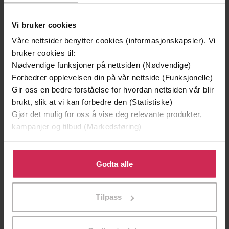
Vi bruker cookies
Våre nettsider benytter cookies (informasjonskapsler). Vi
bruker cookies til:
Nødvendige funksjoner på nettsiden (Nødvendige)
Forbedrer opplevelsen din på vår nettside (Funksjonelle)
Gir oss en bedre forståelse for hvordan nettsiden vår blir
brukt, slik at vi kan forbedre den (Statistiske)
Gjør det mulig for oss å vise deg relevante produkter,
kampanjer og tilbud (Markedsføring)
39,-
49,-
Forbudt lidenskap
Æresordet
Klikk på «Godta alle» for å gi oss ditt samtykke til å
Kitty Summers
Annikki Øvergård
bruke cookies for alle disse formålene. Du kan også
Godta alle
tilpasse ditt samtykke til spesifikke formål ved å klikke
EBOK
EBOK
på «Tilpass». Du kan når som helst trekke tilbake eller
Tilpass
endre ditt samtykke.