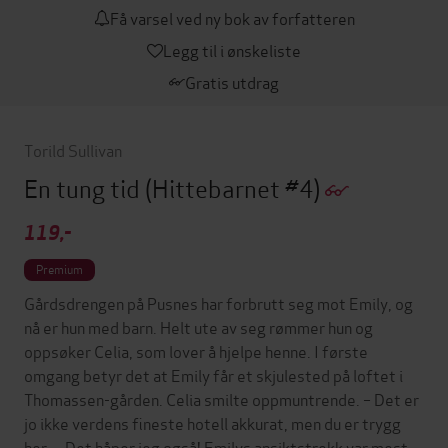
Få varsel ved ny bok av forfatteren
Legg til i ønskeliste
Gratis utdrag
Torild Sullivan
En tung tid
(Hittebarnet #4)
119,-
Premium
Gårdsdrengen på Pusnes har forbrutt seg mot Emily, og
nå er hun med barn. Helt ute av seg rømmer hun og
oppsøker Celia, som lover å hjelpe henne. I første
omgang betyr det at Emily får et skjulested på loftet i
Thomassen-gården. Celia smilte oppmuntrende. – Det er
jo ikke verdens fineste hotell akkurat, men du er trygg
her. – Det håper jeg også! Emilys ansiktstrekk var mest