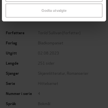
Jo Nesbø
Jørn Lier Horst
EBOK
EBOK
Godta utvalgte
Torild Sullivan
(forfatter)
Forfattere
Bladkompaniet
Forlag
02.08.2023
Utgitt
251
sider
Lengde
Skjønnlitteratur
,
Romanserier
Sjanger
Hittebarnet
Serie
4
Nummer i serie
Bokmål
Språk