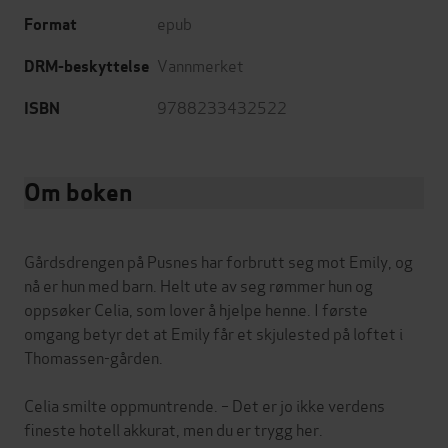
epub
Format
Vannmerket
DRM-beskyttelse
9788233432522
ISBN
Om boken
Gårdsdrengen på Pusnes har forbrutt seg mot Emily, og
nå er hun med barn. Helt ute av seg rømmer hun og
oppsøker Celia, som lover å hjelpe henne. I første
omgang betyr det at Emily får et skjulested på loftet i
Thomassen-gården.
Celia smilte oppmuntrende. – Det er jo ikke verdens
fineste hotell akkurat, men du er trygg her.