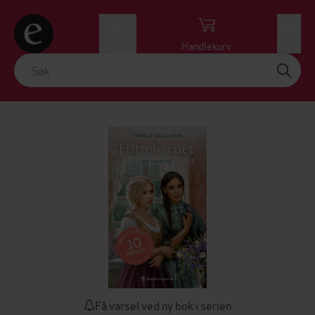
Logg inn
Handlekurv
Meny
Få varsel ved ny bok i serien