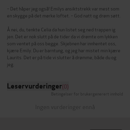
– Det håper jeg også! Emilys ansiktstrekk var mest som
en skygge på det mørke loftet. – God natt og drøm søtt.
Å nei, du, tenkte Celia da hun listet seg ned trappen ig
jen. Det er nok slutt på de tider da vi drømte om lykken
som ventet på oss begge. Skjebnen har innhentet oss,
kjære Emily. Du er barntung, og jeg har mistet min kjære
Laurits. Det er på tide vi slutter å drømme, både du og
Leservurderinger
(0)
Betingelser for brukergenerert innhold
Ingen vurderinger ennå