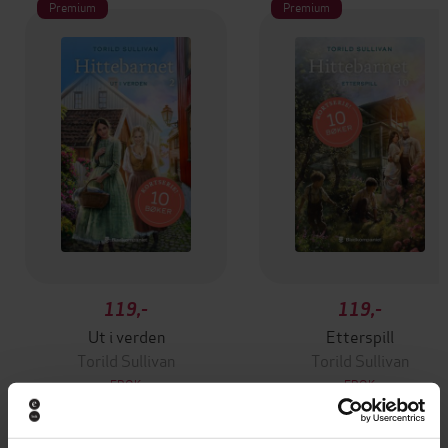
Premium
Premium
119,-
119,-
Ut i verden
Etterspill
Torild Sullivan
Torild Sullivan
EBOK
EBOK