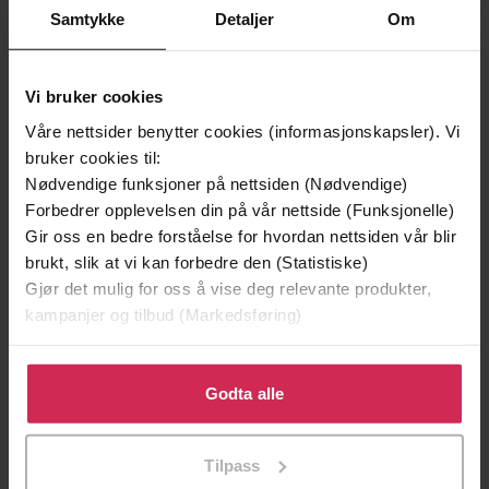
Samtykke
Detaljer
Om
Andre har også kjøpt
Vi bruker cookies
Premium
Premium
Vinner av Rivertonprisen
Første gang på tilbud
Våre nettsider benytter cookies (informasjonskapsler). Vi
bruker cookies til:
Nødvendige funksjoner på nettsiden (Nødvendige)
Forbedrer opplevelsen din på vår nettside (Funksjonelle)
Gir oss en bedre forståelse for hvordan nettsiden vår blir
brukt, slik at vi kan forbedre den (Statistiske)
Gjør det mulig for oss å vise deg relevante produkter,
kampanjer og tilbud (Markedsføring)
Klikk på «Godta alle» for å gi oss ditt samtykke til å
bruke cookies for alle disse formålene. Du kan også
Godta alle
tilpasse ditt samtykke til spesifikke formål ved å klikke
129,-
129,-
på «Tilpass». Du kan når som helst trekke tilbake eller
Minnesota
Utskudd
Tilpass
endre ditt samtykke.