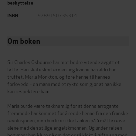
beskyttelse
9789150735314
ISBN
Om boken
Sir Charles Osbourne har mot bedre vitende avgitt et
løfte. Han skal eskortere en ung kvinne han aldri har
truffet, Maria Monkton, og føre henne til hennes
forlovede – en mann med et rykte som gjør at han ikke
kan respektere ham.
Maria burde være takknemlig for at denne arrogante
fremmede har kommet for å redde henne fra den franske
revolusjonen, men hun liker ikke tanken på å måtte reise
alene med den stilige engelskmannen. Og under reisen
begynner hun å lure på om det er så klokt å gifte seg med