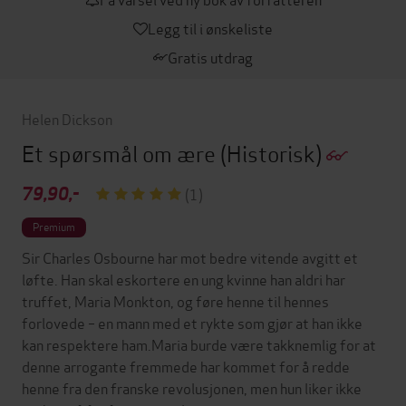
Legg til i ønskeliste
Gratis utdrag
Helen Dickson
Et spørsmål om ære
(Historisk)
79,90,-
(1)
Premium
Sir Charles Osbourne har mot bedre vitende avgitt et
løfte. Han skal eskortere en ung kvinne han aldri har
truffet, Maria Monkton, og føre henne til hennes
forlovede – en mann med et rykte som gjør at han ikke
kan respektere ham.Maria burde være takknemlig for at
denne arrogante fremmede har kommet for å redde
henne fra den franske revolusjonen, men hun liker ikke