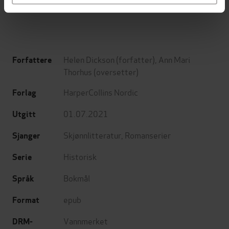
EBOK
EBOK
Helen Dickson
(forfatter),
Ann Mari
Forfattere
Thorhus
(oversetter)
HarperCollins Nordic
Forlag
01.07.2021
Utgitt
Skjønnlitteratur
,
Romanserier
Sjanger
Historisk
Serie
Bokmål
Språk
epub
Format
Vannmerket
DRM-