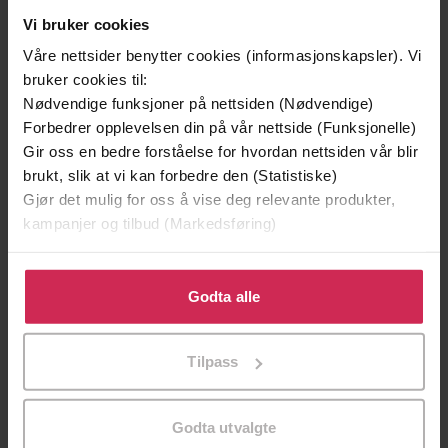
Andre har også kjøpt
Vi bruker cookies
Våre nettsider benytter cookies (informasjonskapsler). Vi
Premium
Premium
bruker cookies til:
Nødvendige funksjoner på nettsiden (Nødvendige)
Forbedrer opplevelsen din på vår nettside (Funksjonelle)
Gir oss en bedre forståelse for hvordan nettsiden vår blir
brukt, slik at vi kan forbedre den (Statistiske)
Gjør det mulig for oss å vise deg relevante produkter,
kampanjer og tilbud (Markedsføring)
Klikk på «Godta alle» for å gi oss ditt samtykke til å
bruke cookies for alle disse formålene. Du kan også
Godta alle
tilpasse ditt samtykke til spesifikke formål ved å klikke
på «Tilpass». Du kan når som helst trekke tilbake eller
Tilpass
endre ditt samtykke.
149,-
299,-
En lykkelig familie
Et rikt menneske
Godta utvalgte
Stian Hjelvin Andersen
Stian Hjelvin Andersen