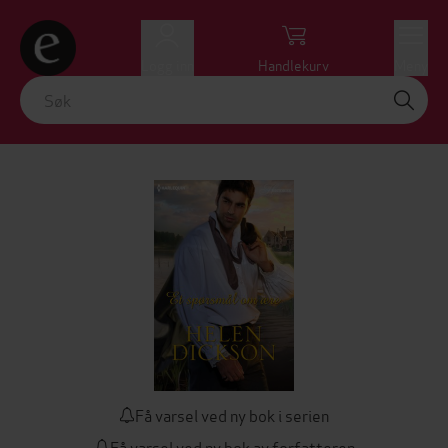
Logg inn
Handlekurv
Meny
Få varsel ved ny bok i serien
Få varsel ved ny bok av forfatteren