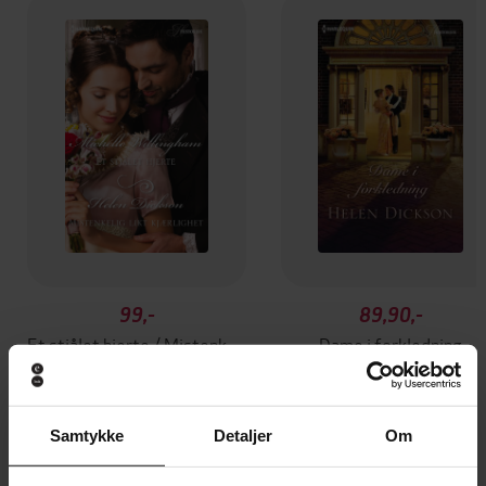
99,-
89,90,-
Et stjålet hjerte / Mistenkelig likt kjærlighet
Dame i forkledning
Helen Dickson
Helen Dickson
EBOK
EBOK
Samtykke
Detaljer
Om