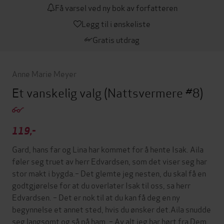
Få varsel ved ny bok av forfatteren
Legg til i ønskeliste
Gratis utdrag
Anne Marie Meyer
Et vanskelig valg
(Nattsvermere #8)
119,-
Gard, hans far og Lina har kommet for å hente Isak. Aila
føler seg truet av herr Edvardsen, som det viser seg har
stor makt i bygda.– Det glemte jeg nesten, du skal få en
godtgjørelse for at du overlater Isak til oss, sa herr
Edvardsen. – Det er nok til at du kan få deg en ny
begynnelse et annet sted, hvis du ønsker det.Aila snudde
seg langsomt og så på ham. – Av alt jeg har hørt fra Dem,