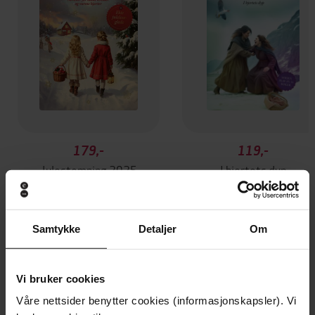
179,-
119,-
Julestemning 2025
I hjertets dyp
Yvonne Andersen
Anne Marie Meyer
EBOK
EBOK
Samtykke
Detaljer
Om
Andre har også kjøpt
Vi bruker cookies
Våre nettsider benytter cookies (informasjonskapsler). Vi