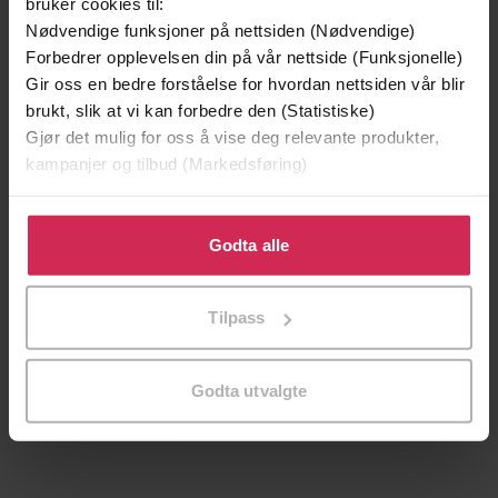
Premium
Premium
bruker cookies til:
Vinner av Rivertonprisen
Første gang på tilbud
Nødvendige funksjoner på nettsiden (Nødvendige)
Forbedrer opplevelsen din på vår nettside (Funksjonelle)
Gir oss en bedre forståelse for hvordan nettsiden vår blir
brukt, slik at vi kan forbedre den (Statistiske)
Gjør det mulig for oss å vise deg relevante produkter,
kampanjer og tilbud (Markedsføring)
Klikk på «Godta alle» for å gi oss ditt samtykke til å
bruke cookies for alle disse formålene. Du kan også
Godta alle
tilpasse ditt samtykke til spesifikke formål ved å klikke
på «Tilpass». Du kan når som helst trekke tilbake eller
Tilpass
endre ditt samtykke.
129,-
129,-
Minnesota
Utskudd
Godta utvalgte
Jo Nesbø
Jørn Lier Horst
EBOK
EBOK