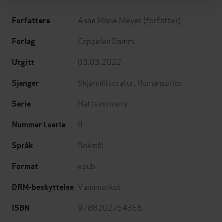
Anne Marie Meyer
(forfatter)
Forfattere
Cappelen Damm
Forlag
03.03.2022
Utgitt
Skjønnlitteratur
,
Romanserier
Sjanger
Nattsvermere
Serie
8
Nummer i serie
Bokmål
Språk
epub
Format
Vannmerket
DRM-beskyttelse
9788202754358
ISBN