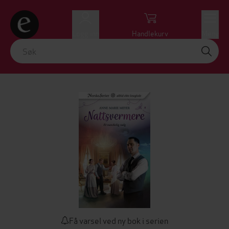
Logg inn
Handlekurv
Meny
Få varsel ved ny bok i serien