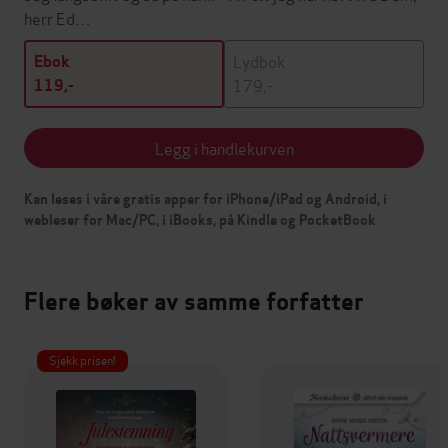
herr Ed…
Lydbok
Ebok
179,-
119,-
Legg i handlekurven
Kan leses i våre gratis apper for iPhone/iPad og Android, i
webleser for Mac/PC, i iBooks, på Kindle og PocketBook
Flere bøker av samme forfatter
Sjekk prisen!