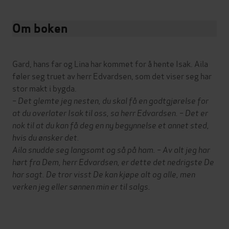
Om boken
Gard, hans far og Lina har kommet for å hente Isak. Aila
føler seg truet av herr Edvardsen, som det viser seg har
stor makt i bygda.
– Det glemte jeg nesten, du skal få en godtgjørelse for
at du overlater Isak til oss, sa herr Edvardsen. – Det er
nok til at du kan få deg en ny begynnelse et annet sted,
hvis du ønsker det.
Aila snudde seg langsomt og så på ham. – Av alt jeg har
hørt fra Dem, herr Edvardsen, er dette det nedrigste De
har sagt. De tror visst De kan kjøpe alt og alle, men
verken jeg eller sønnen min er til salgs.