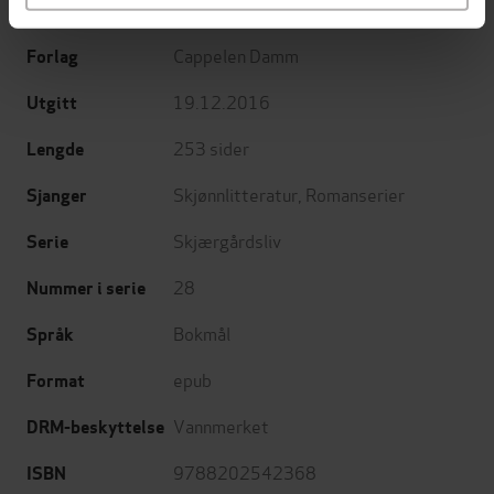
Jeanette Semb
(forfatter)
Forfattere
Cappelen Damm
Forlag
19.12.2016
Utgitt
253
sider
Lengde
Skjønnlitteratur
,
Romanserier
Sjanger
Skjærgårdsliv
Serie
28
Nummer i serie
Bokmål
Språk
epub
Format
Vannmerket
DRM-beskyttelse
9788202542368
ISBN