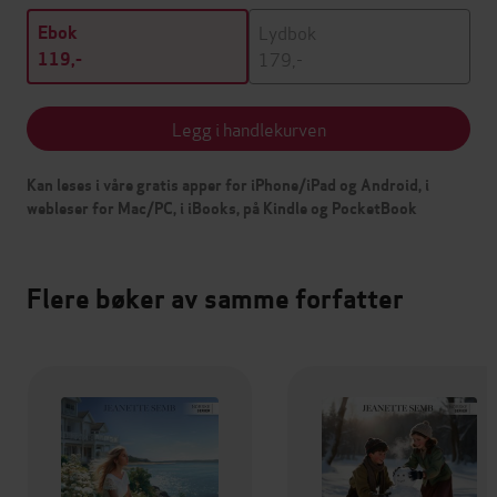
Lydbok
Ebok
179,-
119,-
Legg i handlekurven
Kan leses i våre gratis apper for iPhone/iPad og Android, i
webleser for Mac/PC, i iBooks, på Kindle og PocketBook
Flere bøker av samme forfatter