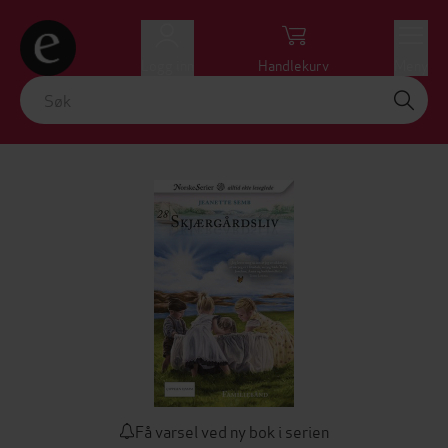
Logg inn
Handlekurv
Meny
Få varsel ved ny bok i serien