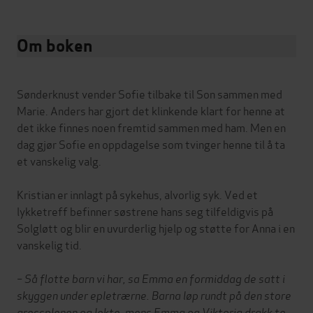
Om boken
Sønderknust vender Sofie tilbake til Son sammen med
Marie. Anders har gjort det klinkende klart for henne at
det ikke finnes noen fremtid sammen med ham. Men en
dag gjør Sofie en oppdagelse som tvinger henne til å ta
et vanskelig valg.
Kristian er innlagt på sykehus, alvorlig syk. Ved et
lykketreff befinner søstrene hans seg tilfeldigvis på
Solgløtt og blir en uvurderlig hjelp og støtte for Anna i en
vanskelig tid.
– Så flotte barn vi har, sa Emma en formiddag de satt i
skyggen under epletrærne. Barna løp rundt på den store
gressplenen og lekte, mens Emma og Viktoria drakk te