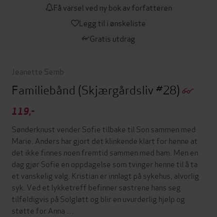
Få varsel ved ny bok av forfatteren
Legg til i ønskeliste
Gratis utdrag
Jeanette Semb
Familiebånd
(Skjærgårdsliv #28)
119,-
Sønderknust vender Sofie tilbake til Son sammen med
Marie. Anders har gjort det klinkende klart for henne at
det ikke finnes noen fremtid sammen med ham. Men en
dag gjør Sofie en oppdagelse som tvinger henne til å ta
et vanskelig valg. Kristian er innlagt på sykehus, alvorlig
syk. Ved et lykketreff befinner søstrene hans seg
tilfeldigvis på Solgløtt og blir en uvurderlig hjelp og
støtte for Anna …