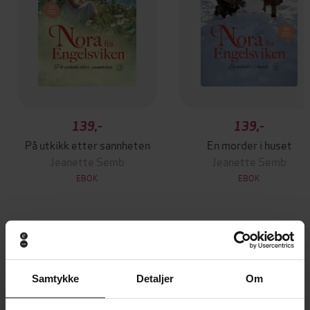
139,-
139,-
På utkikk etter sannheten
En morder i huset
Jeanette Semb
Jeanette Semb
EBOK
EBOK
Andre har også kjøpt
Samtykke
Detaljer
Om