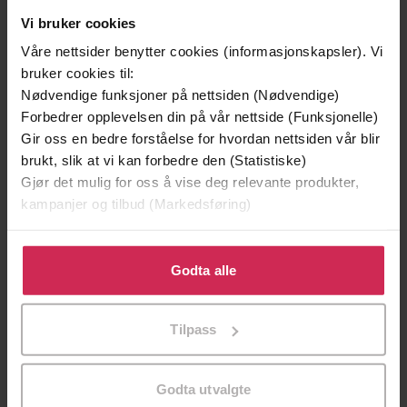
Vi bruker cookies
Våre nettsider benytter cookies (informasjonskapsler). Vi
bruker cookies til:
Nødvendige funksjoner på nettsiden (Nødvendige)
Forbedrer opplevelsen din på vår nettside (Funksjonelle)
Gir oss en bedre forståelse for hvordan nettsiden vår blir
brukt, slik at vi kan forbedre den (Statistiske)
Gjør det mulig for oss å vise deg relevante produkter,
kampanjer og tilbud (Markedsføring)
39,-
49,-
Klikk på «Godta alle» for å gi oss ditt samtykke til å
Forbudt lidenskap
Æresordet
bruke cookies for alle disse formålene. Du kan også
Godta alle
Kitty Summers
Annikki Øvergård
tilpasse ditt samtykke til spesifikke formål ved å klikke
på «Tilpass». Du kan når som helst trekke tilbake eller
EBOK
EBOK
Tilpass
endre ditt samtykke.
Godta utvalgte