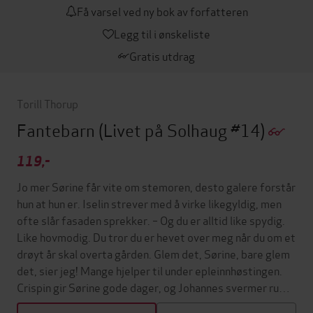
Få varsel ved ny bok av forfatteren
Legg til i ønskeliste
Gratis utdrag
Torill Thorup
Fantebarn
(Livet på Solhaug #14)
119,-
Jo mer Sørine får vite om stemoren, desto galere forstår
hun at hun er. Iselin strever med å virke likegyldig, men
ofte slår fasaden sprekker. – Og du er alltid like spydig.
Like hovmodig. Du tror du er hevet over meg når du om et
drøyt år skal overta gården. Glem det, Sørine, bare glem
det, sier jeg! Mange hjelper til under epleinnhøstingen.
Crispin gir Sørine gode dager, og Johannes svermer ru…