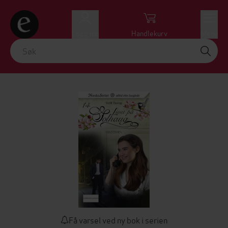
Logg inn
Handlekurv
Meny
Få varsel ved ny bok i serien