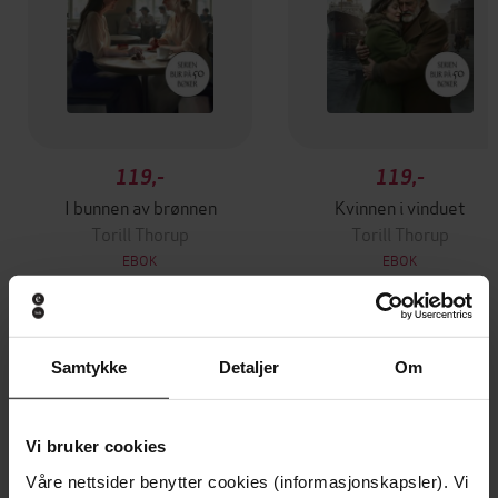
119,-
119,-
I bunnen av brønnen
Kvinnen i vinduet
Torill Thorup
Torill Thorup
EBOK
EBOK
Andre har også kjøpt
Samtykke
Detaljer
Om
Premium
Premium
Vi bruker cookies
Første gang på tilbud
Våre nettsider benytter cookies (informasjonskapsler). Vi