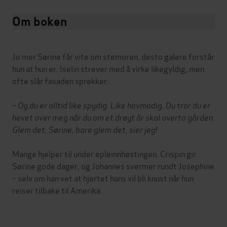
Om boken
Jo mer Sørine får vite om stemoren, desto galere forstår
hun at hun er. Iselin strever med å virke likegyldig, men
ofte slår fasaden sprekker.
– Og du er alltid like spydig. Like hovmodig. Du tror du er
hevet over meg når du om et drøyt år skal overta gården.
Glem det, Sørine, bare glem det, sier jeg!
Mange hjelper til under epleinnhøstingen. Crispin gir
Sørine gode dager, og Johannes svermer rundt Josephine
– selv om han vet at hjertet hans vil bli knust når hun
reiser tilbake til Amerika.