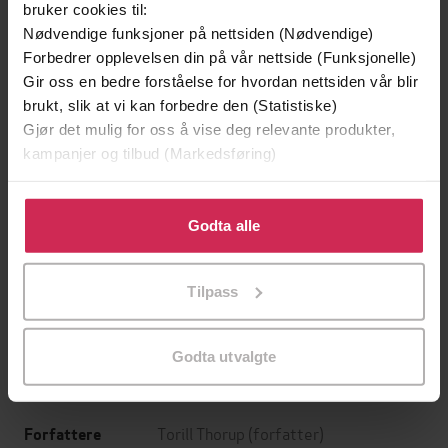
bruker cookies til:
Nødvendige funksjoner på nettsiden (Nødvendige)
Forbedrer opplevelsen din på vår nettside (Funksjonelle)
Gir oss en bedre forståelse for hvordan nettsiden vår blir
brukt, slik at vi kan forbedre den (Statistiske)
Gjør det mulig for oss å vise deg relevante produkter,
kampanjer og tilbud (Markedsføring)
Klikk på «Godta alle» for å gi oss ditt samtykke til å
bruke cookies for alle disse formålene. Du kan også
Godta alle
349,-
149,-
tilpasse ditt samtykke til spesifikke formål ved å klikke
på «Tilpass». Du kan når som helst trekke tilbake eller
Utskudd
En lykkelig familie
Tilpass
endre ditt samtykke.
Jørn Lier Horst
Stian Hjelvin Andersen
EBOK
EBOK
Godta utvalgte
Torill Thorup
(forfatter)
Forfattere