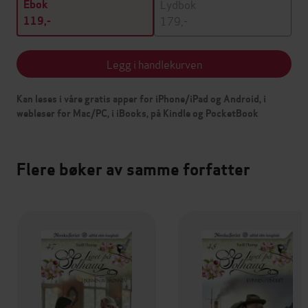
Lydbok
Ebok
179,-
119,-
Legg i handlekurven
Kan leses i våre gratis apper for iPhone/iPad og Android, i
webleser for Mac/PC, i iBooks, på Kindle og PocketBook
Flere bøker av samme forfatter