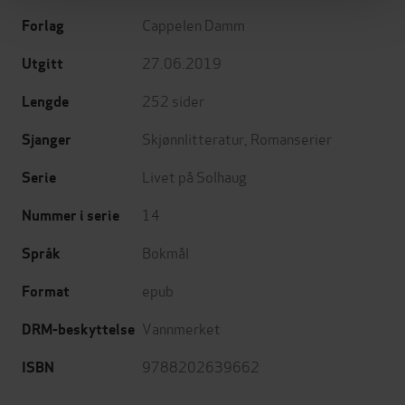
Cappelen Damm
Forlag
27.06.2019
Utgitt
252
sider
Lengde
Skjønnlitteratur
,
Romanserier
Sjanger
Livet på Solhaug
Serie
14
Nummer i serie
Bokmål
Språk
epub
Format
Vannmerket
DRM-beskyttelse
9788202639662
ISBN