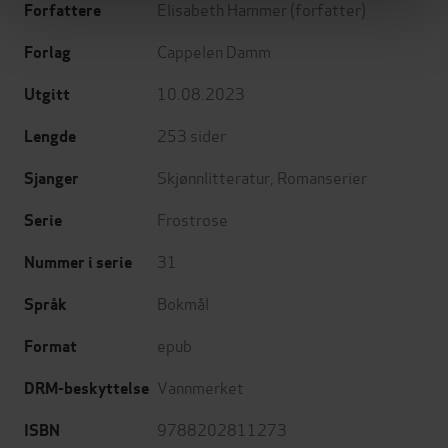
Elisabeth Hammer
(forfatter)
Forfattere
Cappelen Damm
Forlag
10.08.2023
Utgitt
253
sider
Lengde
Skjønnlitteratur
,
Romanserier
Sjanger
Frostrose
Serie
31
Nummer i serie
Bokmål
Språk
epub
Format
Vannmerket
DRM-beskyttelse
9788202811273
ISBN