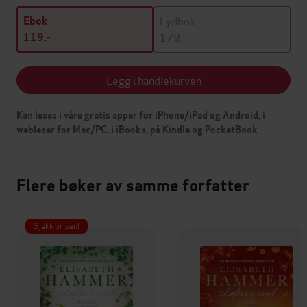
Lydbok
Ebok
179,-
119,-
Legg i handlekurven
Kan leses i våre gratis apper for iPhone/iPad og Android, i
webleser for Mac/PC, i iBooks, på Kindle og PocketBook
Flere bøker av samme forfatter
Sjekk prisen!