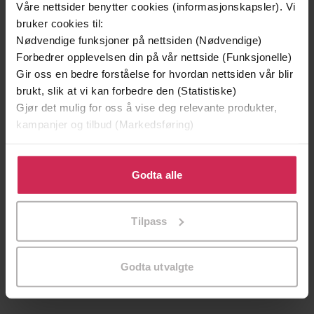
Våre nettsider benytter cookies (informasjonskapsler). Vi
bruker cookies til:
Nødvendige funksjoner på nettsiden (Nødvendige)
Forbedrer opplevelsen din på vår nettside (Funksjonelle)
Gir oss en bedre forståelse for hvordan nettsiden vår blir
brukt, slik at vi kan forbedre den (Statistiske)
Gjør det mulig for oss å vise deg relevante produkter,
kampanjer og tilbud (Markedsføring)
Klikk på «Godta alle» for å gi oss ditt samtykke til å
bruke cookies for alle disse formålene. Du kan også
Godta alle
199,-
349,-
tilpasse ditt samtykke til spesifikke formål ved å klikke
på «Tilpass». Du kan når som helst trekke tilbake eller
Minnesota
Utskudd
Tilpass
endre ditt samtykke.
Jo Nesbø
Jørn Lier Horst
EBOK
EBOK
Godta utvalgte