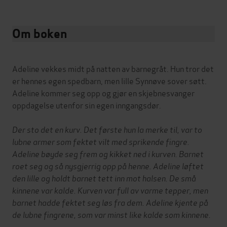
Om boken
Adeline vekkes midt på natten av barnegråt. Hun tror det
er hennes egen spedbarn, men lille Synnøve sover søtt.
Adeline kommer seg opp og gjør en skjebnesvanger
oppdagelse utenfor sin egen inngangsdør.
Der sto det en kurv. Det første hun la merke til, var to
lubne armer som fektet vilt med sprikende fingre.
Adeline bøyde seg frem og kikket ned i kurven. Barnet
roet seg og så nysgjerrig opp på henne. Adeline løftet
den lille og holdt barnet tett inn mot halsen. De små
kinnene var kalde. Kurven var full av varme tepper, men
barnet hadde fektet seg løs fra dem. Adeline kjente på
de lubne fingrene, som var minst like kalde som kinnene.