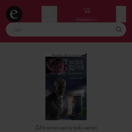
Logg inn
Handlekurv
Meny
Få varsel ved ny bok i serien