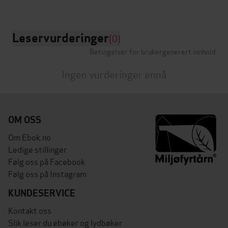
Leservurderinger
(0)
Betingelser for brukergenerert innhold
Ingen vurderinger ennå
OM OSS
Om Ebok.no
Ledige stillinger
Følg oss på Facebook
Følg oss på Instagram
KUNDESERVICE
Kontakt oss
Slik leser du ebøker og lydbøker