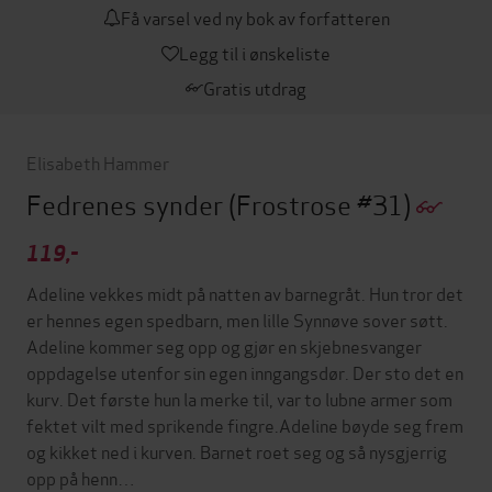
Få varsel ved ny bok av forfatteren
Legg til i ønskeliste
Gratis utdrag
Elisabeth Hammer
Fedrenes synder
(Frostrose #31)
119,-
Adeline vekkes midt på natten av barnegråt. Hun tror det
er hennes egen spedbarn, men lille Synnøve sover søtt.
Adeline kommer seg opp og gjør en skjebnesvanger
oppdagelse utenfor sin egen inngangsdør. Der sto det en
kurv. Det første hun la merke til, var to lubne armer som
fektet vilt med sprikende fingre.Adeline bøyde seg frem
og kikket ned i kurven. Barnet roet seg og så nysgjerrig
opp på henn…