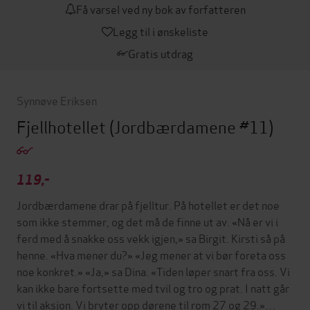
Få varsel ved ny bok av forfatteren
Legg til i ønskeliste
Gratis utdrag
Synnøve Eriksen
Fjellhotellet
(Jordbærdamene #11)
119,-
Jordbærdamene drar på fjelltur. På hotellet er det noe
som ikke stemmer, og det må de finne ut av. «Nå er vi i
ferd med å snakke oss vekk igjen,» sa Birgit. Kirsti så på
henne. «Hva mener du?» «Jeg mener at vi bør foreta oss
noe konkret.» «Ja,» sa Dina. «Tiden løper snart fra oss. Vi
kan ikke bare fortsette med tvil og tro og prat. I natt går
vi til aksjon. Vi bryter opp dørene til rom 27 og 29.»…