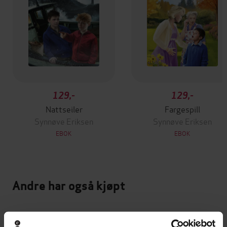
129,-
129,-
Nattseiler
Fargespill
Synnøve Eriksen
Synnøve Eriksen
EBOK
EBOK
Andre har også kjøpt