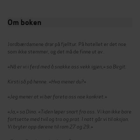
Om boken
Jordbærdamene drar på fjelltur. På hotellet er det noe
som ikke stemmer, og det må de finne ut av.
«Nå er vi i ferd med å snakke oss vekk igjen,» sa Birgit.
Kirsti så på henne. «Hva mener du?»
«Jeg mener at vi bør foreta oss noe konkret.»
«Ja,» sa Dina. «Tiden løper snart fra oss. Vi kan ikke bare
fortsette med tvil og tro og prat. I natt går vi til aksjon.
Vi bryter opp dørene til rom 27 og 29.»