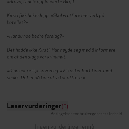
«Bravo, Dina!» applauderte Birgit.
Kirsti fikk hakeslepp. «Skal vi utføre hærverk på
hotellet?»
«Har du noe bedre forslag?»
Det hadde ikke Kirsti. Hun nøyde seg med å informere
om at den slags var kriminelt.
«Dina har rett,» sa Henny. «Vi kaster bort tiden med
snakk. Det er på tide at vi tar affære.»
Leservurderinger
(0)
Betingelser for brukergenerert innhold
Ingen vurderinger ennå