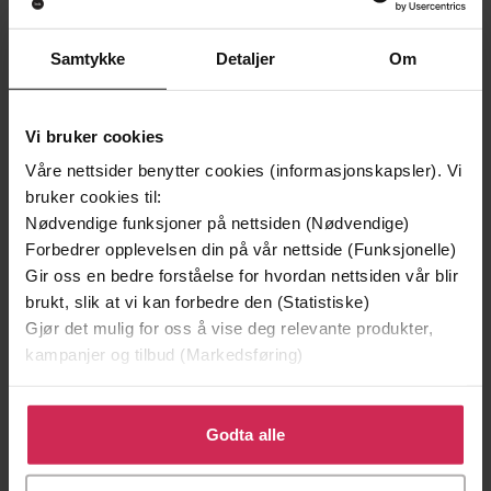
Samtykke
Detaljer
Om
Vi bruker cookies
Våre nettsider benytter cookies (informasjonskapsler). Vi
bruker cookies til:
Nødvendige funksjoner på nettsiden (Nødvendige)
Forbedrer opplevelsen din på vår nettside (Funksjonelle)
Gir oss en bedre forståelse for hvordan nettsiden vår blir
brukt, slik at vi kan forbedre den (Statistiske)
119,-
119,-
Gjør det mulig for oss å vise deg relevante produkter,
Vårbarn
Purpurkjolen
kampanjer og tilbud (Markedsføring)
Synnøve Eriksen
Synnøve Eriksen
EBOK
EBOK
Klikk på «Godta alle» for å gi oss ditt samtykke til å
bruke cookies for alle disse formålene. Du kan også
Godta alle
tilpasse ditt samtykke til spesifikke formål ved å klikke
på «Tilpass». Du kan når som helst trekke tilbake eller