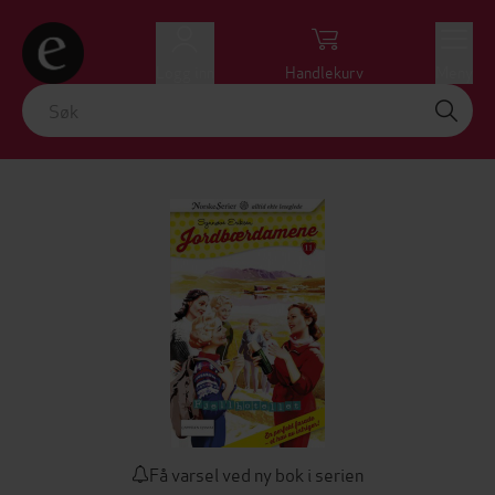
Logg inn
Handlekurv
Meny
Få varsel ved ny bok i serien