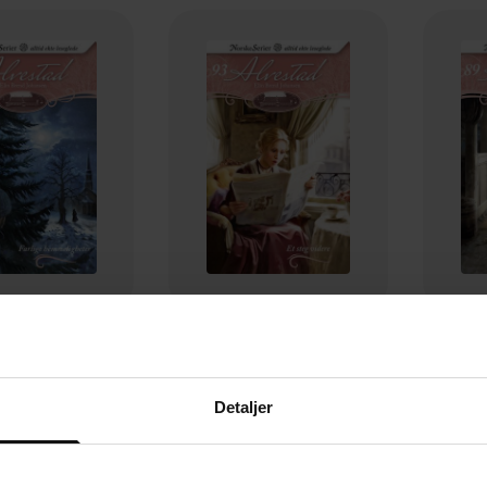
119,-
119,-
 hemmeligheter
Et steg videre
rend Johansen
Elin Brend Johansen
Eli
Detaljer
EBOK
EBOK