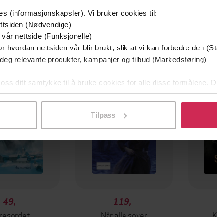
es (informasjonskapsler). Vi bruker cookies til:
ttsiden (Nødvendige)
 vår nettside (Funksjonelle)
r hvordan nettsiden vår blir brukt, slik at vi kan forbedre den (St
Premi
 deg relevante produkter, kampanjer og tilbud (Markedsføring)
 oss ditt samtykke til å bruke cookies for alle disse formålene. D
l ved å klikke på «Tilpass». Du kan når som helst trekke tilbake
Tilpass
49,-
119,-
resordet
Når alle sover
K