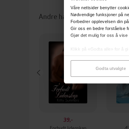
Våre nettsider benytter cooki
Andre har også kjøpt
Nødvendige funksjoner på ne
Forbedrer opplevelsen din på
Gir oss en bedre forståelse fo
Gjør det mulig for oss å vise
Klikk på «Godta alle» for å gi
samtykke til spesifikke formå
Godta utvalgte
39,-
Forbudt lidenskap
Æ