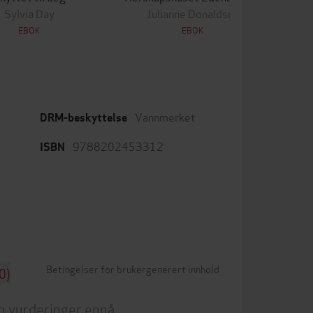
Sylvia Day
Julianne Donaldson
EBOK
EBOK
Vannmerket
DRM-beskyttelse
9788202453312
ISBN
Betingelser for brukergenerert innhold
0)
n vurderinger ennå