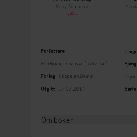
Kitty Summers
Annik
EBOK
Forfattere
Leng
Elin Brend Johansen
(forfatter)
Sjang
Cappelen Damm
Skjøn
Forlag
07.07.2014
Utgitt
Serie
Om boken