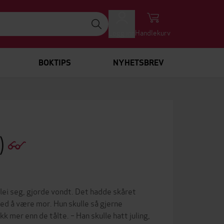
Logg inn
Handlekurv
BOKTIPS
NYHETSBREV
)
 lei seg, gjorde vondt. Det hadde skåret
ved å være mor. Hun skulle så gjerne
k mer enn de tålte. – Han skulle hatt juling,