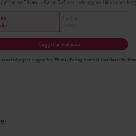
 gutten, sa Edvard. – Karen Sofie er redd ingen vil like henne le
Lydbok
bok
179,-
9,-
Legg i handlekurven
leses i våre gratis apper for iPhone/iPad og Android, i webleser for Ma
ter