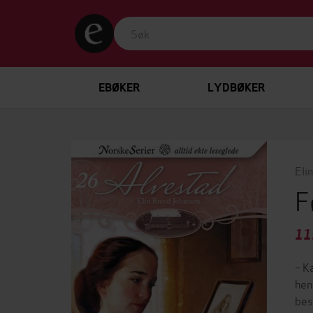
EBØKER
LYDBØKER
Eli
F
11
– K
hen
bes