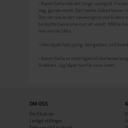
– Karen Sofie tok det tungt, sa Ingrid. Visshe
seg, gjorde vondt. Det hadde skåret henne i h
Det var noe av det vanskeligste ved å være m
beskytte barna sine mot alt vondt. Måtte Gud
mer enn de tålte.
– Han skulle hatt juling, den gutten, sa Edvard
– Karen Sofie er redd ingen vil like henne leng
Stakkars. Jeg håper hun får sove i natt.
OM OSS
Om Ebok.no
K
Ledige stillinger
S
Følg oss på Facebook
O