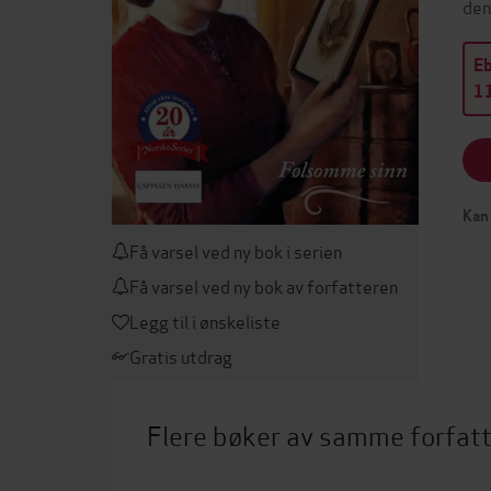
den
E
11
Kan 
Få varsel ved ny bok i serien
Få varsel ved ny bok av forfatteren
Legg til i ønskeliste
Gratis utdrag
Flere bøker av samme forfat