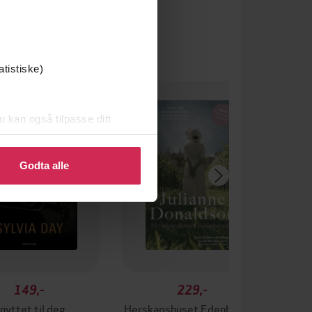
atistiske)
um
u kan også tilpasse ditt
 eller endre ditt samtykke.
Godta alle
149,-
229,-
nyttet til deg
Herskapshuset Edenbrooke