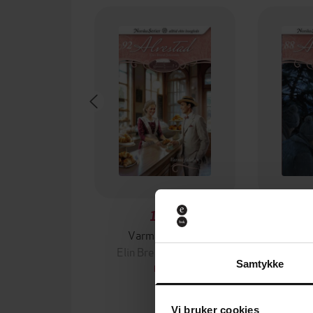
119,-
Varme følelser
Farlige
Elin Brend Johansen
Elin B
Samtykke
EBOK
Vi bruker cookies