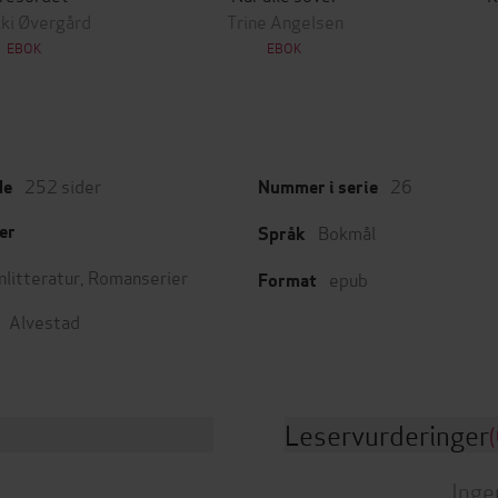
ki Øvergård
Trine Angelsen
EBOK
EBOK
252
sider
26
de
Nummer i serie
Bokmål
er
Språk
nlitteratur
,
Romanserier
epub
Format
Alvestad
Leservurderinger
(
Inge