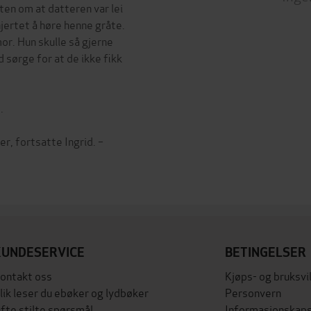
ten om at datteren var lei
jertet å høre henne gråte.
or. Hun skulle så gjerne
 sørge for at de ikke fikk
.
er, fortsatte Ingrid. –
KUNDESERVICE
BETINGELSER
ontakt oss
Kjøps- og bruksvi
lik leser du ebøker og lydbøker
Personvern
fte stilte spørsmål
Informasjonskaps