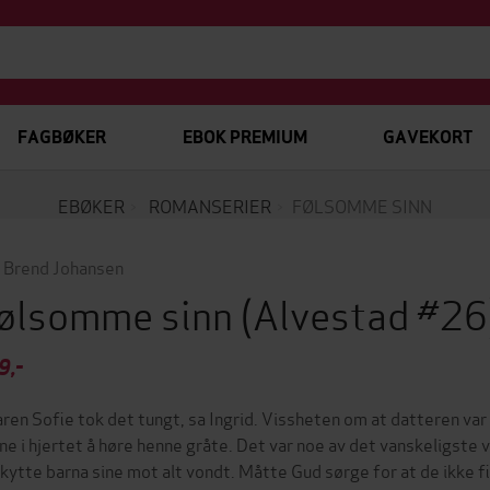
FAGBØKER
EBOK PREMIUM
GAVEKORT
EBØKER
ROMANSERIER
FØLSOMME SINN
n Brend Johansen
ølsomme sinn
(Alvestad #26
9,-
aren Sofie tok det tungt, sa Ingrid. Vissheten om at datteren var
ne i hjertet å høre henne gråte. Det var noe av det vanskeligste 
kytte barna sine mot alt vondt. Måtte Gud sørge for at de ikke fik