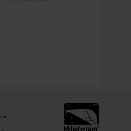
lkår
ler