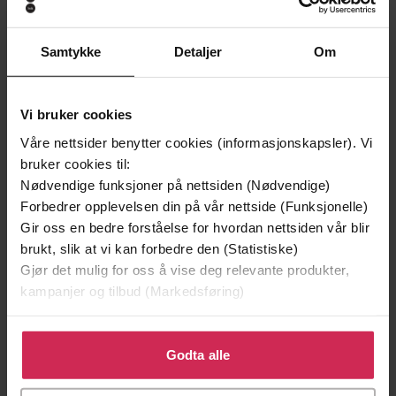
Andre har også kjøpt
Samtykke
Detaljer
Om
Premium
Premium
Vinner av Rivertonprisen
Første gang på tilbud
Vi bruker cookies
Våre nettsider benytter cookies (informasjonskapsler). Vi
bruker cookies til:
Nødvendige funksjoner på nettsiden (Nødvendige)
Forbedrer opplevelsen din på vår nettside (Funksjonelle)
Gir oss en bedre forståelse for hvordan nettsiden vår blir
brukt, slik at vi kan forbedre den (Statistiske)
Gjør det mulig for oss å vise deg relevante produkter,
kampanjer og tilbud (Markedsføring)
Klikk på «Godta alle» for å gi oss ditt samtykke til å
199,-
349,-
bruke cookies for alle disse formålene. Du kan også
Godta alle
Minnesota
Utskudd
tilpasse ditt samtykke til spesifikke formål ved å klikke