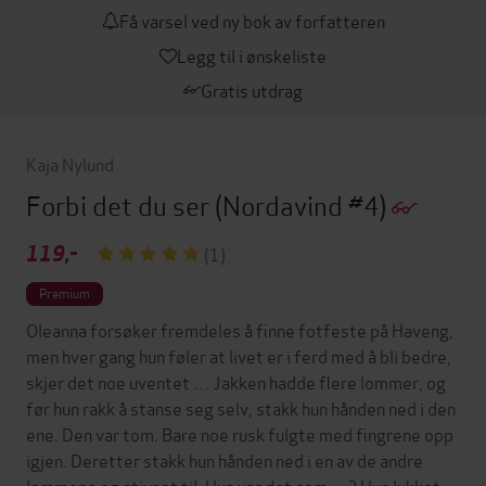
Få varsel ved ny bok av forfatteren
Legg til i ønskeliste
Gratis utdrag
Kaja Nylund
Forbi det du ser
(Nordavind #4)
119,-
(1)
Premium
Oleanna forsøker fremdeles å finne fotfeste på Haveng,
men hver gang hun føler at livet er i ferd med å bli bedre,
skjer det noe uventet … Jakken hadde flere lommer, og
før hun rakk å stanse seg selv, stakk hun hånden ned i den
ene. Den var tom. Bare noe rusk fulgte med fingrene opp
igjen. Deretter stakk hun hånden ned i en av de andre
lommene og stivnet til. Hva var det som …? Hun lukket