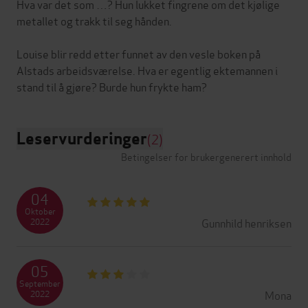
Hva var det som …? Hun lukket fingrene om det kjølige
metallet og trakk til seg hånden.
Louise blir redd etter funnet av den vesle boken på
Alstads arbeidsværelse. Hva er egentlig ektemannen i
Leservurderinger
(2)
Betingelser for brukergenerert innhold
04
Oktober
Gunnhild henriksen
2022
05
September
Mona
2022