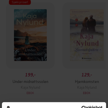
Sjekk prisen!
199,-
129,-
Under midnattssolen
Hjemkomsten
Kaja Nylund
Kaja Nylund
EBOK
EBOK