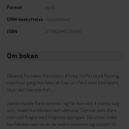
epub
Format
Vannmerket
DRM-beskyttelse
9788284135687
ISBN
Om boken
Oleanna forsøker fremdeles å finne fotfeste på Haveng,
men hver gang hun føler at livet er i ferd med å bli bedre,
skjer det noe uventet …
Jakken hadde flere lommer, og før hun rakk å stanse seg
selv, stakk hun hånden ned i den ene. Den var tom. Bare
noe rusk fulgte med fingrene opp igjen. Deretter stakk
hun hånden ned i en av de andre lommene og stivnet til.