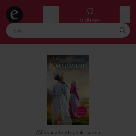
Logg inn
Handlekurv
Meny
Få varsel ved ny bok i serien