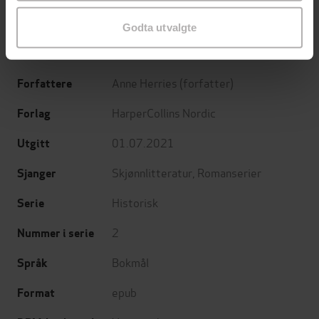
EBOK
EBOK
Godta utvalgte
Anne Herries
(forfatter)
Forfattere
HarperCollins Nordic
Forlag
01.07.2021
Utgitt
Skjønnlitteratur
,
Romanserier
Sjanger
Historisk
Serie
2
Nummer i serie
Bokmål
Språk
epub
Format