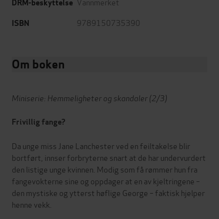
Vannmerket
DRM-beskyttelse
9789150735390
ISBN
Om boken
Miniserie: Hemmeligheter og skandaler (2/3)
Frivillig fange?
Da unge miss Jane Lanchester ved en feiltakelse blir
bortført, innser forbryterne snart at de har undervurdert
den listige unge kvinnen. Modig som få rømmer hun fra
fangevokterne sine og oppdager at en av kjeltringene –
den mystiske og ytterst høflige George – faktisk hjelper
henne vekk.