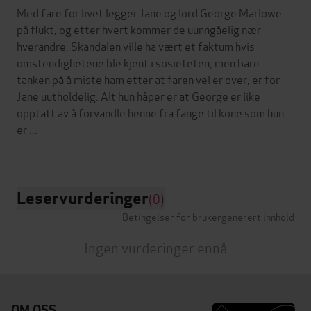
Med fare for livet legger Jane og lord George Marlowe
på flukt, og etter hvert kommer de uunngåelig nær
hverandre. Skandalen ville ha vært et faktum hvis
omstendighetene ble kjent i sosieteten, men bare
tanken på å miste ham etter at faren vel er over, er for
Jane uutholdelig. Alt hun håper er at George er like
opptatt av å forvandle henne fra fange til kone som hun
er ...
Leservurderinger
(0)
Betingelser for brukergenerert innhold
Ingen vurderinger ennå
OM OSS