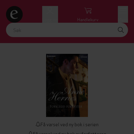
Logg inn
Handlekurv
Meny
Få varsel ved ny bok i serien
Få varsel ved ny bok av forfatteren