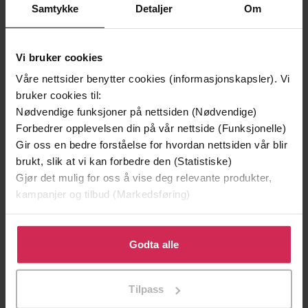
Samtykke
Detaljer
Om
Andre har også kjøpt
Premium
Vi bruker cookies
Våre nettsider benytter cookies (informasjonskapsler). Vi
bruker cookies til:
Nødvendige funksjoner på nettsiden (Nødvendige)
Forbedrer opplevelsen din på vår nettside (Funksjonelle)
Gir oss en bedre forståelse for hvordan nettsiden vår blir
brukt, slik at vi kan forbedre den (Statistiske)
Gjør det mulig for oss å vise deg relevante produkter,
kampanjer og tilbud (Markedsføring)
Klikk på «Godta alle» for å gi oss ditt samtykke til å
bruke cookies for alle disse formålene. Du kan også
Godta alle
tilpasse ditt samtykke til spesifikke formål ved å klikke
149,-
229,-
på «Tilpass». Du kan når som helst trekke tilbake eller
En lykkelig familie
Skinndød
Tilpass
endre ditt samtykke.
Stian Hjelvin Andersen
Thomas Enger