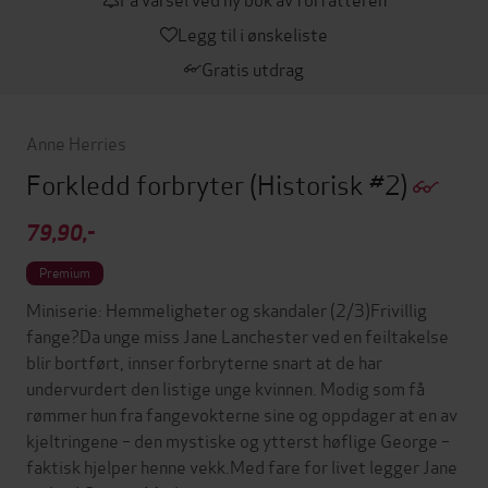
Legg til i ønskeliste
Gratis utdrag
Anne Herries
Forkledd forbryter
(Historisk #2)
79,90,-
Premium
Miniserie: Hemmeligheter og skandaler (2/3)Frivillig
fange?Da unge miss Jane Lanchester ved en feiltakelse
blir bortført, innser forbryterne snart at de har
undervurdert den listige unge kvinnen. Modig som få
rømmer hun fra fangevokterne sine og oppdager at en av
kjeltringene – den mystiske og ytterst høflige George –
faktisk hjelper henne vekk.Med fare for livet legger Jane