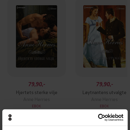
79,90,-
79,90,-
Hjertets sterke vilje
Løytnantens utvalgte
Anne Herries
Anne Herries
EBOK
EBOK