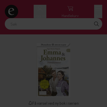
Logg inn
Handlekurv
Meny
Få varsel ved ny bok i serien