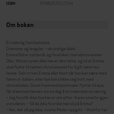
9788202522704
ISBN
Om boken
Et inderlig familiedrama.
Drømmer og lengsler – ubrytelige bånd …
Emma Dal er sytten år og forelsket i barndomsvennen
Olav. Moren synes ikke han er den rette, og vil at Emma
skal flytte til tanten i Kristiansund for å gå i lære hos
henne. Selv trives Emma aller best når hun kan være med
faren ut i båten, eller hun kan stikke seg bort med
skisseboken. Da en fremmed kunstmaler flytter til øya,
får drømmen hennes om en dag å bli malerinne ny næring.
– Jeg forstår ikke hva han er ute etter. Karen smelte igjen
ovnsdøren. – Så du ikke hvordan han så på Emma?
– Nei, det så jeg ikke, svarte Peder oppgitt. – Hvorfor tar