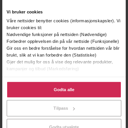
Vi bruker cookies
Våre nettsider benytter cookies (informasjonskapsler). Vi
bruker cookies til:
Nødvendige funksjoner på nettsiden (Nødvendige)
Forbedrer opplevelsen din på vår nettside (Funksjonelle)
Gir oss en bedre forståelse for hvordan nettsiden vår blir
brukt, slik at vi kan forbedre den (Statistiske)
Gjør det mulig for oss å vise deg relevante produkter,
kampanjer og tilbud (Markedsføring)
Klikk på «Godta alle» for å gi oss ditt samtykke til å
0,-
0,-
bruke cookies for alle disse formålene. Du kan også
Godta alle
Isdronningen
Søsternålen
tilpasse ditt samtykke til spesifikke formål ved å klikke
Torill Thorup
Ann-Christin Gjersøe
på «Tilpass». Du kan når som helst trekke tilbake eller
Tilpass
EBOK
EBOK
endre ditt samtykke.
Godta utvalgte