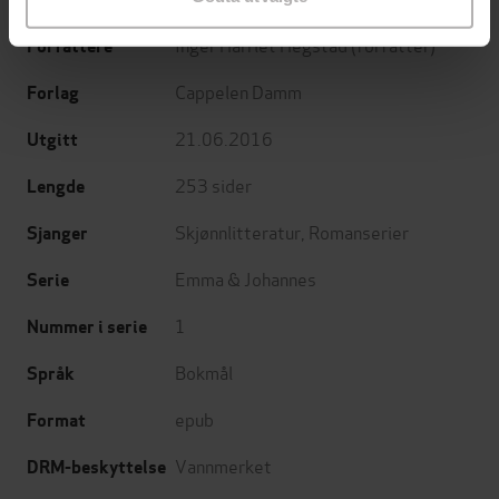
Inger Harriet Hegstad
(forfatter)
Forfattere
Cappelen Damm
Forlag
21.06.2016
Utgitt
253
sider
Lengde
Skjønnlitteratur
,
Romanserier
Sjanger
Emma & Johannes
Serie
1
Nummer i serie
Bokmål
Språk
epub
Format
Vannmerket
DRM-beskyttelse