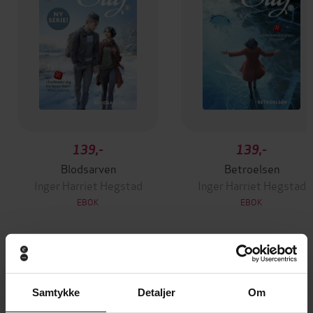
139,-
139,-
Blodsarven
Betroelsen
Inger Harriet Hegstad
Inger Harriet Hegstad
EBOK
EBOK
Andre har også kjøpt
Samtykke
Detaljer
Om