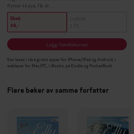
flytter til øya, får dr…
Lydbok
Ebok
179,-
49,-
Legg i handlekurven
Kan leses i våre gratis apper for iPhone/iPad og Android, i
webleser for Mac/PC, i iBooks, på Kindle og PocketBook
Flere bøker av samme forfatter