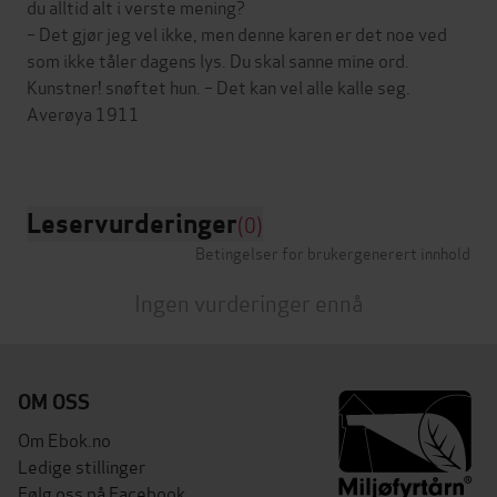
du alltid alt i verste mening?
– Det gjør jeg vel ikke, men denne karen er det noe ved
som ikke tåler dagens lys. Du skal sanne mine ord.
Kunstner! snøftet hun. – Det kan vel alle kalle seg.
Averøya 1911
Leservurderinger
(0)
Betingelser for brukergenerert innhold
Ingen vurderinger ennå
OM OSS
Om Ebok.no
Ledige stillinger
Følg oss på Facebook