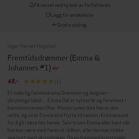
Få varsel ved ny bok av forfatteren
Legg til i ønskeliste
Gratis utdrag
Inger Harriet Hegstad
Fremtidsdrømmer
(Emma &
Johannes #1)
49,-
(1)
Et inderlig familiedrama.Drømmer og lengsler –
ubrytelige bånd …Emma Dal er sytten år og forelsket i
barndomsvennen Olav. Moren synes ikke han er den
rette, og vil at Emma skal flytte til tanten i Kristiansund
for å gå i lære hos henne. Selv trives Emma aller best når
hun kan være med faren ut i båten, eller hun kan stikke
seg bort med skisseboken. Da en fremmed kunstmaler