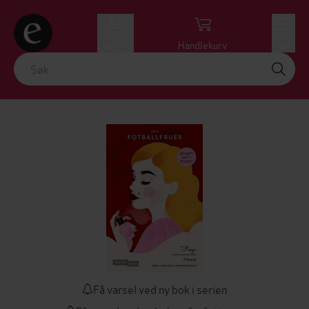
Logg inn
Handlekurv
Meny
Få varsel ved ny bok i serien