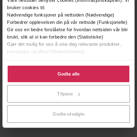
Våre nettsider benytter cookies (informasjonskapsler). Vi
bruker cookies til:
Nødvendige funksjoner på nettsiden (Nødvendige)
Forbedrer opplevelsen din på vår nettside (Funksjonelle)
Gir oss en bedre forståelse for hvordan nettsiden vår blir
brukt, slik at vi kan forbedre den (Statistiske)
Gjør det mulig for oss å vise deg relevante produkter,
kampanjer og tilbud (Markedsføring)
Klikk på «Godta alle» for å gi oss ditt samtykke til å
bruke cookies for alle disse formålene. Du kan også
Godta alle
tilpasse ditt samtykke til spesifikke formål ved å klikke
på «Tilpass». Du kan når som helst trekke tilbake eller
Tilpass
endre ditt samtykke.
229,-
229,-
Calendar girl
Calendar girl
Godta utvalgte
Audrey Carlan
Audrey Carlan
EBOK
EBOK