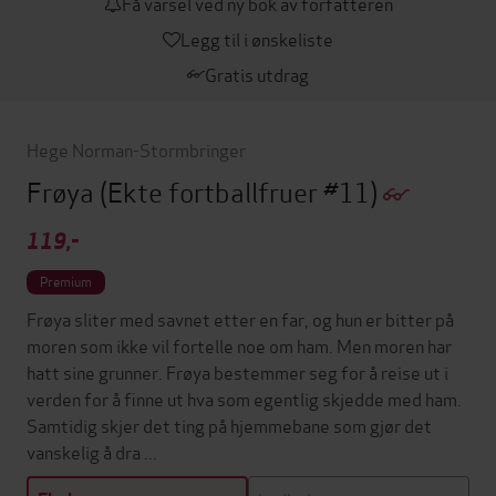
Få varsel ved ny bok av forfatteren
Legg til i ønskeliste
Gratis utdrag
Hege Norman-Stormbringer
Frøya
(Ekte fortballfruer #11)
119,-
Premium
Frøya sliter med savnet etter en far, og hun er bitter på
moren som ikke vil fortelle noe om ham. Men moren har
hatt sine grunner. Frøya bestemmer seg for å reise ut i
verden for å finne ut hva som egentlig skjedde med ham.
Samtidig skjer det ting på hjemmebane som gjør det
vanskelig å dra ...