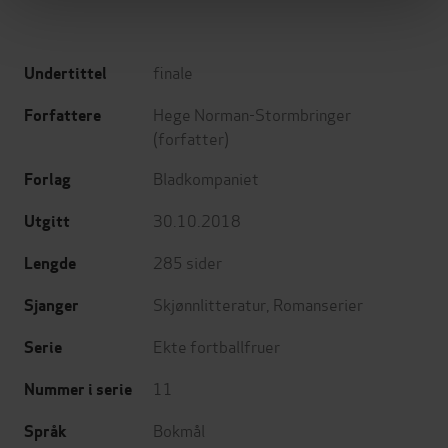
finale
Undertittel
Hege Norman-Stormbringer
Forfattere
(forfatter)
Bladkompaniet
Forlag
30.10.2018
Utgitt
285
sider
Lengde
Skjønnlitteratur
,
Romanserier
Sjanger
Ekte fortballfruer
Serie
11
Nummer i serie
Bokmål
Språk