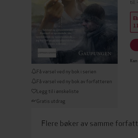
til
E
11
Kan 
Få varsel ved ny bok i serien
Få varsel ved ny bok av forfatteren
Legg til i ønskeliste
Gratis utdrag
Flere bøker av samme forfat