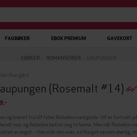
FAGBØKER
EBOK PREMIUM
GAVEKORT
EBØKER
ROMANSERIER
GAUPUNGEN
ikki Øvergård
aupungen
(Rosemalt #14)
9,-
en og brevet fra Ulf fyller Rebekka med glede: Ulf er fortsatt på
 hendt noe, og Rebekka betror seg til henne. Men når Rebekka vi
tattet av angst. – Han står det over, sa Margot nesten uhørlig, 