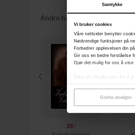
Samtykke
Andre har også kjøpt
Vi bruker cookies
Våre nettsider benytter cooki
Nødvendige funksjoner på ne
Forbedrer opplevelsen din på
Gir oss en bedre forståelse fo
Gjør det mulig for oss å vise
Klikk på «Godta alle» for å gi
samtykke til spesifikke formå
Godta utvalgte
39,-
Forbudt lidenskap
Æ