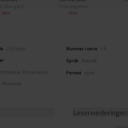
ki Øvergård
Trine Angelsen
EBOK
EBOK
253
sider
14
de
Nummer i serie
Bokmål
er
Språk
nlitteratur
,
Romanserier
epub
Format
Rosemalt
Leservurderinger
(
Inge