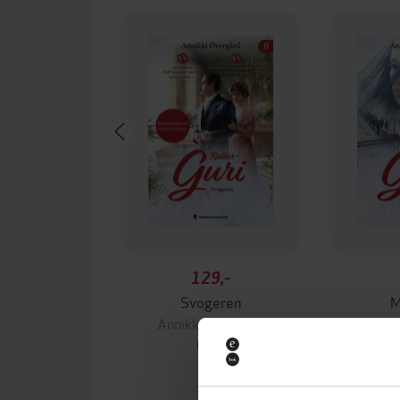
129,-
Svogeren
M
Annikki Øvergård
Annik
EBOK