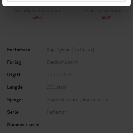
En lykkelig familie
Et rikt menneske
Stian Hjelvin Andersen
Stian Hjelvin Andersen
EBOK
EBOK
Kaja Nylund
(forfatter)
Forfattere
Bladkompaniet
Forlag
12.07.2019
Utgitt
251
sider
Lengde
Skjønnlitteratur
,
Romanserier
Sjanger
Perlemor
Serie
11
Nummer i serie