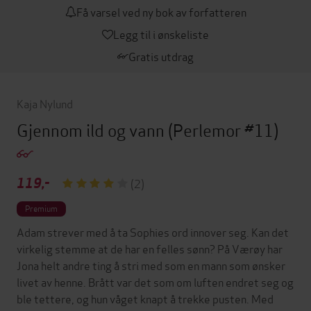
Få varsel ved ny bok av forfatteren
Legg til i ønskeliste
Gratis utdrag
Kaja Nylund
Gjennom ild og vann
(Perlemor #11)
119,-
(2)
Premium
Adam strever med å ta Sophies ord innover seg. Kan det
virkelig stemme at de har en felles sønn? På Værøy har
Jona helt andre ting å stri med som en mann som ønsker
livet av henne. Brått var det som om luften endret seg og
ble tettere, og hun våget knapt å trekke pusten. Med