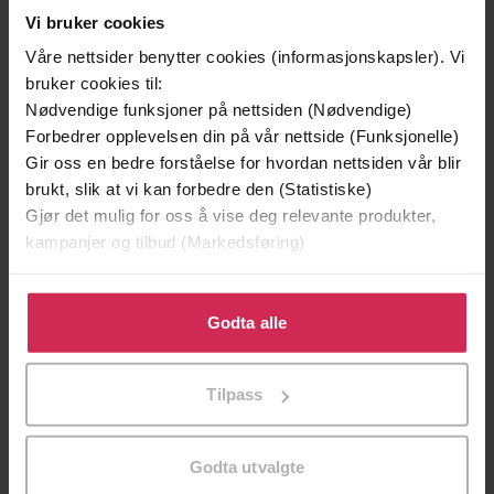
Vi bruker cookies
Våre nettsider benytter cookies (informasjonskapsler). Vi
Andre har også kjøpt
bruker cookies til:
Nødvendige funksjoner på nettsiden (Nødvendige)
Forbedrer opplevelsen din på vår nettside (Funksjonelle)
Premium
Premium
Gir oss en bedre forståelse for hvordan nettsiden vår blir
brukt, slik at vi kan forbedre den (Statistiske)
Gjør det mulig for oss å vise deg relevante produkter,
kampanjer og tilbud (Markedsføring)
Klikk på «Godta alle» for å gi oss ditt samtykke til å
bruke cookies for alle disse formålene. Du kan også
Godta alle
tilpasse ditt samtykke til spesifikke formål ved å klikke
på «Tilpass». Du kan når som helst trekke tilbake eller
Tilpass
endre ditt samtykke.
Godta utvalgte
79,-
99,-