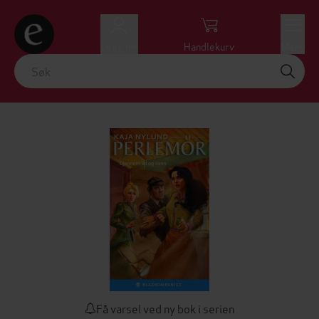
Logg inn
Handlekurv
Meny
Få varsel ved ny bok i serien