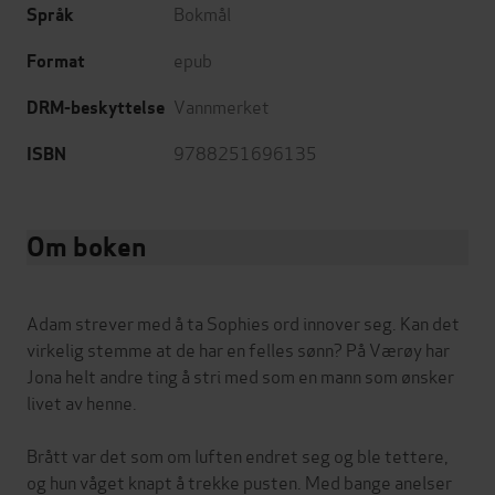
Bokmål
Språk
epub
Format
Vannmerket
DRM-beskyttelse
9788251696135
ISBN
Om boken
Adam strever med å ta Sophies ord innover seg. Kan det
virkelig stemme at de har en felles sønn? På Værøy har
Jona helt andre ting å stri med som en mann som ønsker
livet av henne.
Brått var det som om luften endret seg og ble tettere,
og hun våget knapt å trekke pusten. Med bange anelser