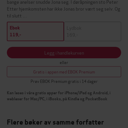
bange anelser snudde Jona seg. I døråpningen sto Peter
Etter hjemkomsten har ikke Jonas bror vært seg selv. Og
til slutt …
Lydbok
Ebok
169,-
119,-
Legg i handlekurven
eller
Gratis i appen med EBOK Premium
Prøv EBOK Premium gratis i 14 dager
Kan leses i våre gratis apper for iPhone/iPad og Android, i
webleser for Mac/PC, i iBooks, på Kindle og PocketBook
Flere bøker av samme forfatter