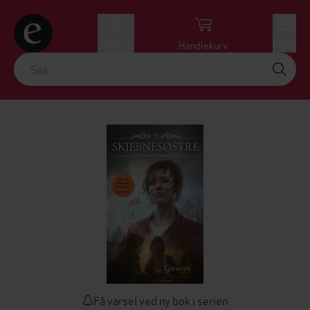
Logg inn
Handlekurv
Meny
Få varsel ved ny bok i serien