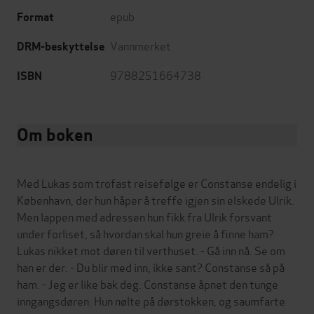
epub
Format
Vannmerket
DRM-beskyttelse
9788251664738
ISBN
Om boken
Med Lukas som trofast reisefølge er Constanse endelig i
København, der hun håper å treffe igjen sin elskede Ulrik.
Men lappen med adressen hun fikk fra Ulrik forsvant
under forliset, så hvordan skal hun greie å finne ham?
Lukas nikket mot døren til verthuset. - Gå inn nå. Se om
han er der. - Du blir med inn, ikke sant? Constanse så på
ham. - Jeg er like bak deg. Constanse åpnet den tunge
inngangsdøren. Hun nølte på dørstokken, og saumfarte