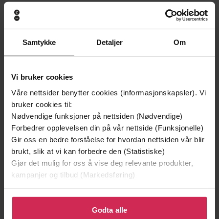
Andre har også kjøpt
Samtykke
Detaljer
Om
Premium
Vi bruker cookies
Våre nettsider benytter cookies (informasjonskapsler). Vi
bruker cookies til:
Nødvendige funksjoner på nettsiden (Nødvendige)
Forbedrer opplevelsen din på vår nettside (Funksjonelle)
Gir oss en bedre forståelse for hvordan nettsiden vår blir
brukt, slik at vi kan forbedre den (Statistiske)
Gjør det mulig for oss å vise deg relevante produkter,
kampanjer og tilbud (Markedsføring)
299,-
249,-
Klikk på «Godta alle» for å gi oss ditt samtykke til å
Et rikt menneske
Å vanne blomste
bruke cookies for alle disse formålene. Du kan også
Godta alle