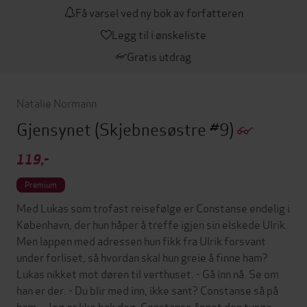
Få varsel ved ny bok av forfatteren
Legg til i ønskeliste
Gratis utdrag
Natalie Normann
Gjensynet
(Skjebnesøstre #9)
119,-
Premium
Med Lukas som trofast reisefølge er Constanse endelig i
København, der hun håper å treffe igjen sin elskede Ulrik.
Men lappen med adressen hun fikk fra Ulrik forsvant
under forliset, så hvordan skal hun greie å finne ham?
Lukas nikket mot døren til verthuset. - Gå inn nå. Se om
han er der. - Du blir med inn, ikke sant? Constanse så på
ham. - Jeg er like bak deg. Constanse åpnet den tunge