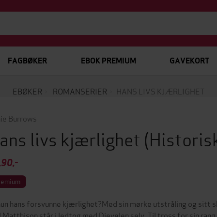
FAGBØKER
EBOK PREMIUM
GAVEKORT
EBØKER
ROMANSERIER
HANS LIVS KJÆRLIGHET
ie Burrows
ans livs kjærlighet
(Historis
,90,-
remium
hun hans forsvunne kjærlighet?Med sin mørke utstråling og sitt
d Matthison står i ledtog med Djevelen selv. Til tross for sin ran