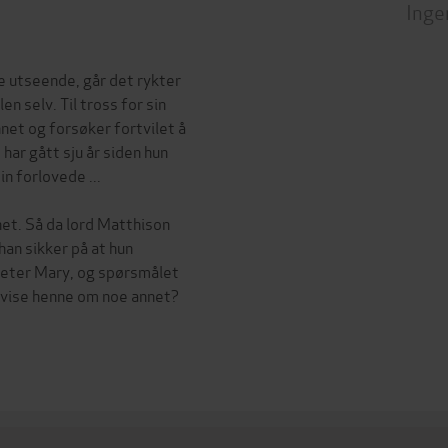
Inge
 utseende, går det rykter
n selv. Til tross for sin
nnet og forsøker fortvilet å
har gått sju år siden hun
in forlovede ...
net. Så da lord Matthison
han sikker på at hun
 heter Mary, og spørsmålet
bevise henne om noe annet?