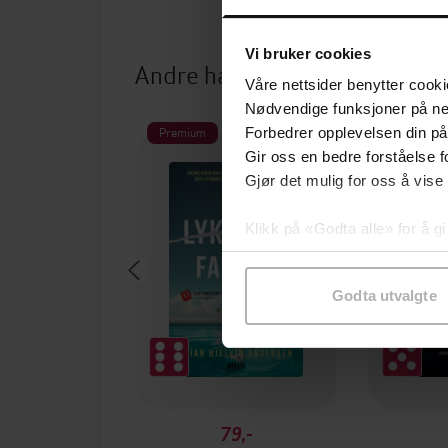
Vi bruker cookies
Andre har også kjøpt
Våre nettsider benytter cooki
Nødvendige funksjoner på ne
Premium
Forbedrer opplevelsen din på
Gir oss en bedre forståelse fo
Gjør det mulig for oss å vise
Klikk på «Godta alle» for å gi
samtykke til spesifikke formå
Godta utvalgte
79,-