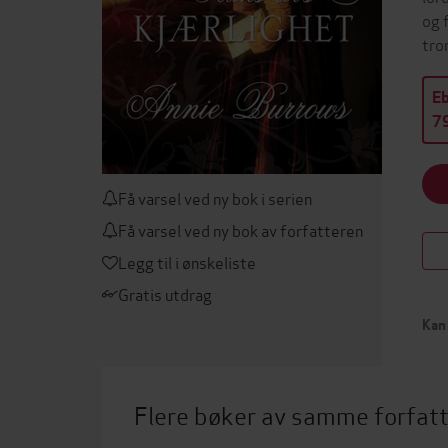
og 
tro
E
79
Få varsel ved ny bok i serien
Få varsel ved ny bok av forfatteren
Legg til i ønskeliste
Gratis utdrag
Kan 
Flere bøker av samme forfat