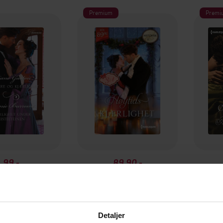
Premium
Premi
99,-
89,90,-
Plikt, ære og kjærlighet / Kjærlighet under mistelteinen
Høytidskjærlighet
ie Burrows
Julia Justiss
A
EBOK
EBOK
Detaljer