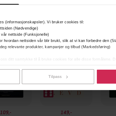
es (informasjonskapsler). Vi bruker cookies til:
ttsiden (Nødvendige)
Premium
 vår nettside (Funksjonelle)
Vi anbefaler
r hvordan nettsiden vår blir brukt, slik at vi kan forbedre den (St
 deg relevante produkter, kampanjer og tilbud (Markedsføring)
 oss ditt samtykke til å bruke cookies for alle disse formålene. D
l ved å klikke på «Tilpass». Du kan når som helst trekke tilbake
Tilpass
109,-
149,-