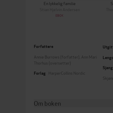
En lykkelig familie
S
Stian Hjelvin Andersen
Tho
EBOK
Forfattere
Utgit
Annie Burrows
(forfatter),
Ann Mari
Leng
Thorhus
(oversetter)
Sjang
HarperCollins Nordic
Forlag
Skjøn
Om boken