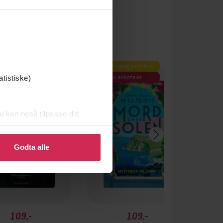
Første gang på tilbud
Vi anbefaler
atistiske)
u kan også tilpasse ditt
 eller endre ditt samtykke.
Godta alle
109,-
109,-