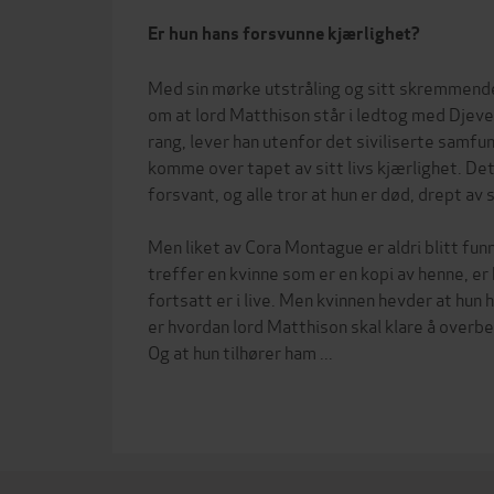
Er hun hans forsvunne kjærlighet?
Med sin mørke utstråling og sitt skremmende
om at lord Matthison står i ledtog med Djevele
rang, lever han utenfor det siviliserte samfu
komme over tapet av sitt livs kjærlighet. Det 
forsvant, og alle tror at hun er død, drept av s
Men liket av Cora Montague er aldri blitt fun
treffer en kvinne som er en kopi av henne, er 
fortsatt er i live. Men kvinnen hevder at hun
er hvordan lord Matthison skal klare å over
Og at hun tilhører ham ...