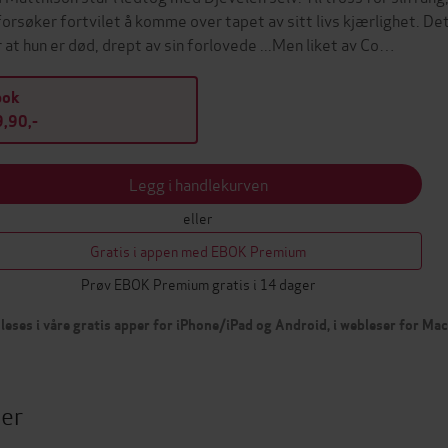
forsøker fortvilet å komme over tapet av sitt livs kjærlighet. Det 
r at hun er død, drept av sin forlovede ...Men liket av Co…
bok
,90,-
Legg i handlekurven
eller
Gratis i appen med EBOK Premium
Prøv EBOK Premium gratis i 14 dager
leses i våre gratis apper for iPhone/iPad og Android, i webleser for Ma
ter