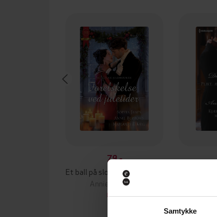
79,-
Et ball på slottet / Å ønske seg alt / Den motvillige guvernanten
Annie Burrows
Ann
EBOK
Samtykke