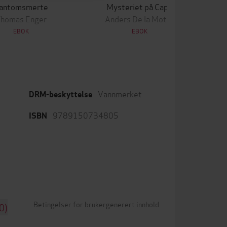
antomsmerte
Mysteriet på Capri
Thomas Enger
Anders De la Motte
EBOK
EBOK
Vannmerket
DRM-beskyttelse
9789150734805
ISBN
Betingelser for brukergenerert innhold
0)