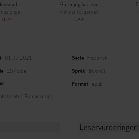
kinndød
Gater jeg har levd
F
mas Enger
Nikolai Torgersen
EBOK
EBOK
01.07.2021
Historisk
t
Serie
297
sider
Bokmål
de
Språk
epub
er
Format
nlitteratur
,
Romanserier
Leservurderinger
(