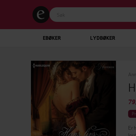
EBØKER
LYDBØKER
Ann
H
79
P
Er 
lor