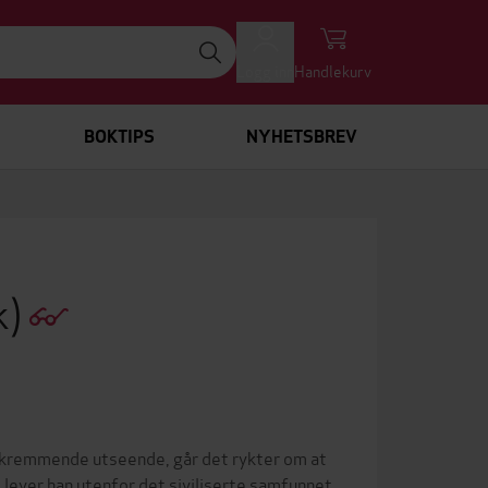
Logg inn
Handlekurv
BOKTIPS
NYHETSBREV
k)
 skremmende utseende, går det rykter om at
g, lever han utenfor det siviliserte samfunnet