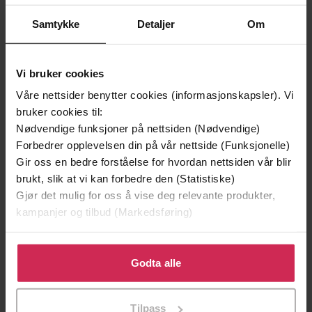
Andre har også kjøpt
Samtykke
Detaljer
Om
Sjekk prisen!
Premium
Vi bruker cookies
Våre nettsider benytter cookies (informasjonskapsler). Vi
bruker cookies til:
Nødvendige funksjoner på nettsiden (Nødvendige)
Forbedrer opplevelsen din på vår nettside (Funksjonelle)
Gir oss en bedre forståelse for hvordan nettsiden vår blir
brukt, slik at vi kan forbedre den (Statistiske)
Gjør det mulig for oss å vise deg relevante produkter,
kampanjer og tilbud (Markedsføring)
Klikk på «Godta alle» for å gi oss ditt samtykke til å
bruke cookies for alle disse formålene. Du kan også
Godta alle
199,-
199,-
tilpasse ditt samtykke til spesifikke formål ved å klikke
Lucrezias gave
Vi begynner med slutten
på «Tilpass». Du kan når som helst trekke tilbake eller
Daniela Sacerdoti
Chris Whitaker
Tilpass