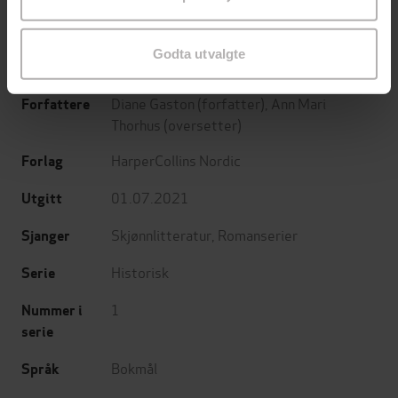
endre ditt samtykke.
EBOK
EBOK
Godta utvalgte
Diane Gaston
(forfatter),
Ann Mari
Forfattere
Thorhus
(oversetter)
HarperCollins Nordic
Forlag
01.07.2021
Utgitt
Skjønnlitteratur
,
Romanserier
Sjanger
Historisk
Serie
1
Nummer i
serie
Bokmål
Språk