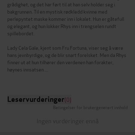
grådighet, og det har ført til at han selv holder seg i
bakgrunnen. Til en mystisk rødkledd kvinne med
perlepyntet maske kommer inn i lokalet. Hun er gåtefull
og elegant, og hun lokker Rhys inn i trengselen rundt
spillebordet.
Lady Cela Gale, kjent som Fru Fortuna, viser seg å være
hans jevnbyrdige, og de blir snart forelsket. Men da Rhys
finner ut at hun tilhører den verdenen han forakter,
høynes innsatsen ...
Leservurderinger
(0)
Betingelser for brukergenerert innhold
Ingen vurderinger ennå