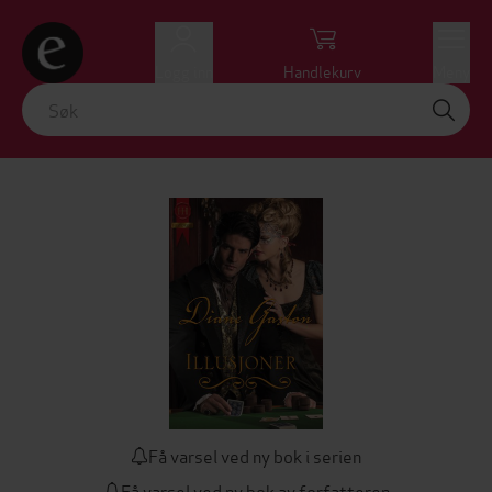
Logg inn
Handlekurv
Meny
Få varsel ved ny bok i serien
Få varsel ved ny bok av forfatteren