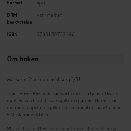
epub
Format
Vannmerket
DRM-
beskyttelse
9789150737196
ISBN
Om boken
Miniserie: Maskeradeklubben (1/3)
John «Rhys» Rhysdale har vært nødt til å tjene til livets
opphold ved hardt hasardspill ute i gatene. Nå eier han
det mest populære spilleetablissementet i hele London
– Maskeradeklubben.
Rhys er hver natt vitne til sosietetens utsvevelser og