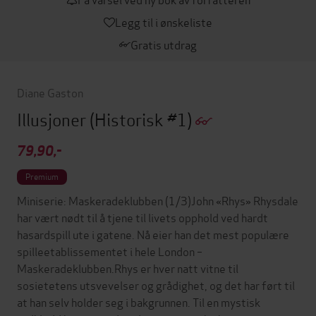
Legg til i ønskeliste
Gratis utdrag
Diane Gaston
Illusjoner
(Historisk #1)
79,90,-
Premium
Miniserie: Maskeradeklubben (1/3)John «Rhys» Rhysdale
har vært nødt til å tjene til livets opphold ved hardt
hasardspill ute i gatene. Nå eier han det mest populære
spilleetablissementet i hele London –
Maskeradeklubben.Rhys er hver natt vitne til
sosietetens utsvevelser og grådighet, og det har ført til
at han selv holder seg i bakgrunnen. Til en mystisk