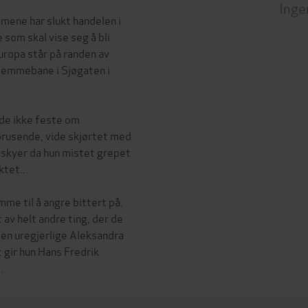
Inge
mene har slukt handelen i
 som skal vise seg å bli
ropa står på randen av
hjemmebane i Sjøgaten i
de ikke feste om
brusende, vide skjørtet med
 skyer da hun mistet grepet
tet...
mme til å angre bittert på.
av helt andre ting, der de
en uregjerlige Aleksandra
t gir hun Hans Fredrik