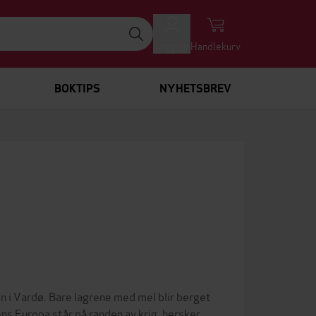
Logg inn
Handlekurv
BOKTIPS
NYHETSBREV
 i Vardø. Bare lagrene med mel blir berget
ns Europa står på randen av krig, hersker