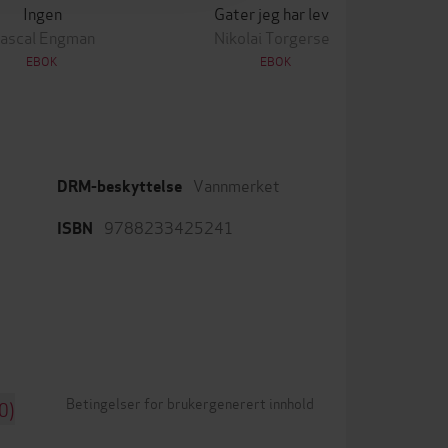
Ingen
Gater jeg har levd
ascal Engman
Nikolai Torgersen
EBOK
EBOK
Vannmerket
DRM-beskyttelse
9788233425241
ISBN
Betingelser for brukergenerert innhold
0)