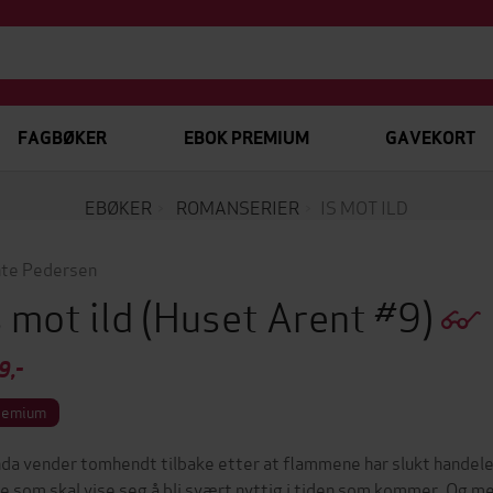
FAGBØKER
EBOK PREMIUM
GAVEKORT
EBØKER
ROMANSERIER
IS MOT ILD
te Pedersen
s mot ild
(Huset Arent #9)
9,-
remium
da vender tomhendt tilbake etter at flammene har slukt handelen
oe som skal vise seg å bli svært nyttig i tiden som kommer. Og me