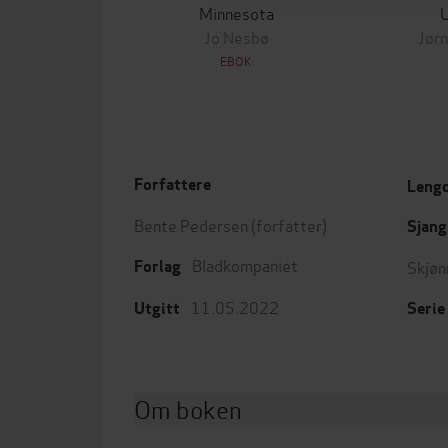
Minnesota
Jo Nesbø
Jørn
EBOK
Forfattere
Leng
Bente Pedersen
(forfatter)
Sjang
Bladkompaniet
Skjøn
Forlag
11.05.2022
Utgitt
Serie
Om boken