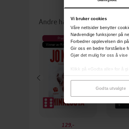
Vi bruker cookies
Andre har også kjøpt
Våre nettsider benytter cooki
Nødvendige funksjoner på ne
Premium
Pre
Forbedrer opplevelsen din på
Vinner av Rivertonprisen
Første gan
Gir oss en bedre forståelse fo
Gjør det mulig for oss å vise
Klikk på «Godta alle» for å gi
samtykke til spesifikke formå
Godta utvalgte
129,-