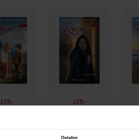
129,-
129,-
andets skygger
Drømmestier
e Pedersen
Bente Pedersen
B
EBOK
EBOK
Detaljer