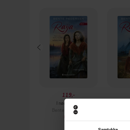
119,-
I nød og lyst
Sommerl
Bente Pedersen
Bent
EBOK
Samtykke