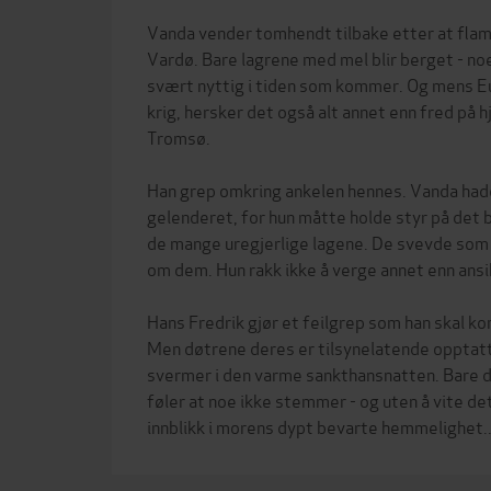
Vanda vender tomhendt tilbake etter at flam
Vardø. Bare lagrene med mel blir berget - noe
svært nyttig i tiden som kommer. Og mens Eu
krig, hersker det også alt annet enn fred på 
Tromsø.
Han grep omkring ankelen hennes. Vanda had
gelenderet, for hun måtte holde styr på det 
de mange uregjerlige lagene. De svevde som
om dem. Hun rakk ikke å verge annet enn ansik
Hans Fredrik gjør et feilgrep som han skal ko
Men døtrene deres er tilsynelatende opptatt 
svermer i den varme sankthansnatten. Bare d
føler at noe ikke stemmer - og uten å vite de