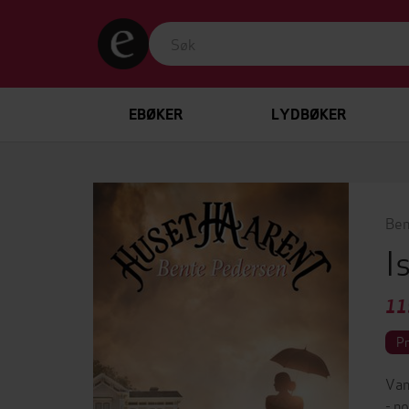
EBØKER
LYDBØKER
Ben
I
11
P
Van
- n