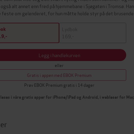
 også alt annet enn fred på hjemmebane i Sjøgaten i Tromsø. Ha
e feste om gelenderet, for hun måtte holde styr på det brusende
Lydbok
bok
169,-
9,-
Legg i handlekurven
eller
Gratis i appen med EBOK Premium
Prøv EBOK Premium gratis i 14 dager
leses i våre gratis apper for iPhone/iPad og Android, i webleser for Ma
ter