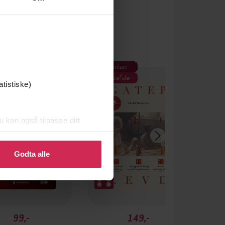
Premium
Vi anbefaler
atistiske)
u kan også tilpasse ditt
 eller endre ditt samtykke.
Godta alle
99,-
149,-