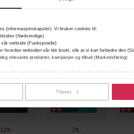
es (informasjonskapsler). Vi bruker cookies til:
ttsiden (Nødvendige)
mium
Premium
 vår nettside (Funksjonelle)
g på tilbud
r hvordan nettsiden vår blir brukt, slik at vi kan forbedre den (St
 deg relevante produkter, kampanjer og tilbud (Markedsføring)
 oss ditt samtykke til å bruke cookies for alle disse formålene. D
l ved å klikke på «Tilpass». Du kan når som helst trekke tilbake
Tilpass
129,-
79,-