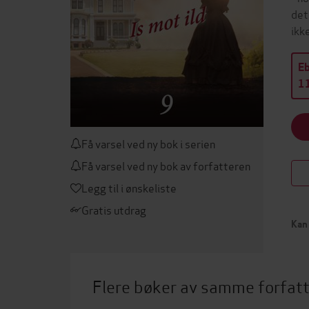
det
ikk
E
11
Få varsel ved ny bok i serien
Få varsel ved ny bok av forfatteren
Legg til i ønskeliste
Gratis utdrag
Kan 
Flere bøker av samme forfat