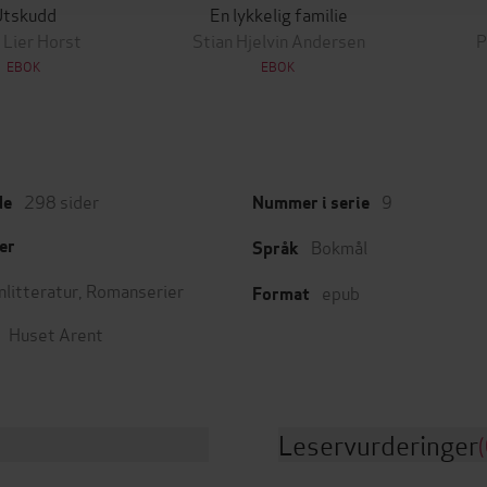
Utskudd
En lykkelig familie
 Lier Horst
Stian Hjelvin Andersen
P
EBOK
EBOK
298
sider
9
de
Nummer i serie
Bokmål
er
Språk
nlitteratur
,
Romanserier
epub
Format
Huset Arent
Leservurderinger
(