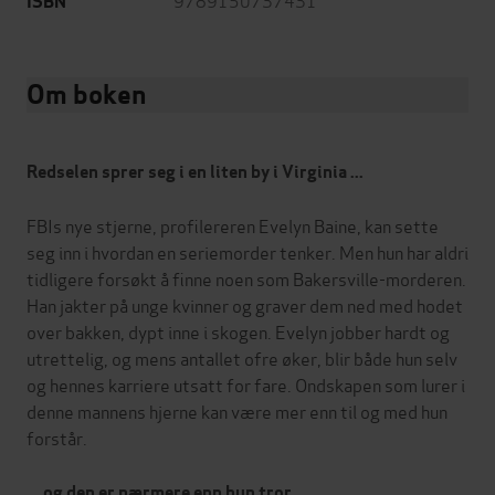
ISBN
Om boken
Redselen sprer seg i en liten by i Virginia ...
FBIs nye stjerne, profilereren Evelyn Baine, kan sette
seg inn i hvordan en seriemorder tenker. Men hun har aldri
tidligere forsøkt å finne noen som Bakersville-morderen.
Han jakter på unge kvinner og graver dem ned med hodet
over bakken, dypt inne i skogen. Evelyn jobber hardt og
utrettelig, og mens antallet ofre øker, blir både hun selv
og hennes karriere utsatt for fare. Ondskapen som lurer i
denne mannens hjerne kan være mer enn til og med hun
forstår.
... og den er nærmere enn hun tror.