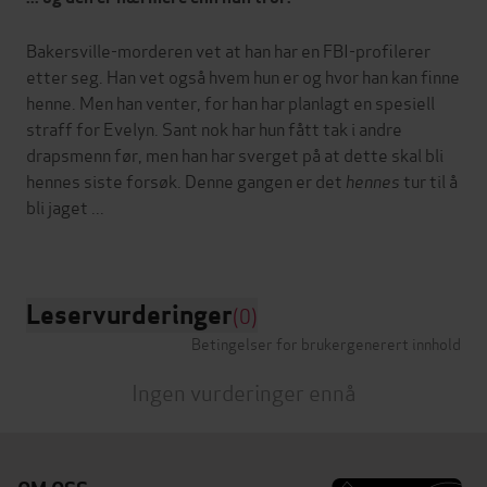
Bakersville-morderen vet at han har en FBI-profilerer
etter seg. Han vet også hvem hun er og hvor han kan finne
henne. Men han venter, for han har planlagt en spesiell
straff for Evelyn. Sant nok har hun fått tak i andre
drapsmenn før, men han har sverget på at dette skal bli
hennes siste forsøk. Denne gangen er det
hennes
tur til å
bli jaget ...
Leservurderinger
(0)
Betingelser for brukergenerert innhold
Ingen vurderinger ennå