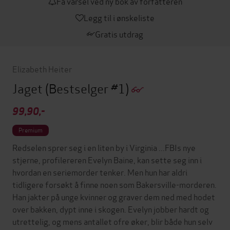
Få varsel ved ny bok av forfatteren
Legg til i ønskeliste
Gratis utdrag
Elizabeth Heiter
Jaget
(Bestselger #1)
99,90,-
Premium
Redselen sprer seg i en liten by i Virginia ...FBIs nye
stjerne, profilereren Evelyn Baine, kan sette seg inn i
hvordan en seriemorder tenker. Men hun har aldri
tidligere forsøkt å finne noen som Bakersville-morderen.
Han jakter på unge kvinner og graver dem ned med hodet
over bakken, dypt inne i skogen. Evelyn jobber hardt og
utrettelig, og mens antallet ofre øker, blir både hun selv