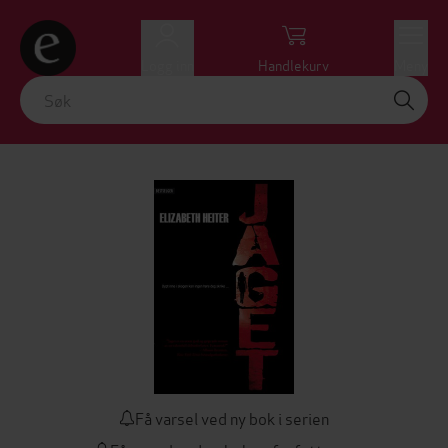
Logg inn
Handlekurv
Meny
Få varsel ved ny bok i serien