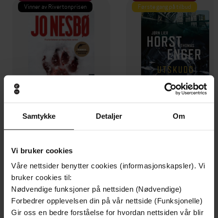
Vinner av Rivertonprisen
Første gang på tilbud
Samtykke
Detaljer
Om
199,-
349,-
Vi bruker cookies
Minnesota
Utskudd
Jo Nesbø
Jørn Lier Horst
Våre nettsider benytter cookies (informasjonskapsler). Vi
bruker cookies til:
EBOK
EBOK
Nødvendige funksjoner på nettsiden (Nødvendige)
Forbedrer opplevelsen din på vår nettside (Funksjonelle)
Gir oss en bedre forståelse for hvordan nettsiden vår blir