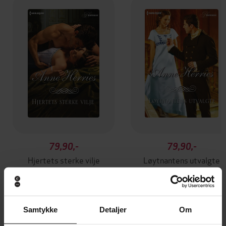
79,90,-
79,90,-
Hjertets sterke vilje
Løytnantens utvalgte
Anne Herries
Anne Herries
EBOK
EBOK
Samtykke
Detaljer
Om