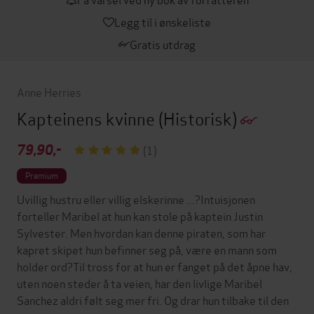
Legg til i ønskeliste
Gratis utdrag
Anne Herries
Kapteinens kvinne
(Historisk)
79,90,-
(1)
Premium
Uvillig hustru eller villig elskerinne ...?Intuisjonen
forteller Maribel at hun kan stole på kaptein Justin
Sylvester. Men hvordan kan denne piraten, som har
kapret skipet hun befinner seg på, være en mann som
holder ord?Til tross for at hun er fanget på det åpne hav,
uten noen steder å ta veien, har den livlige Maribel
Sanchez aldri følt seg mer fri. Og drar hun tilbake til den