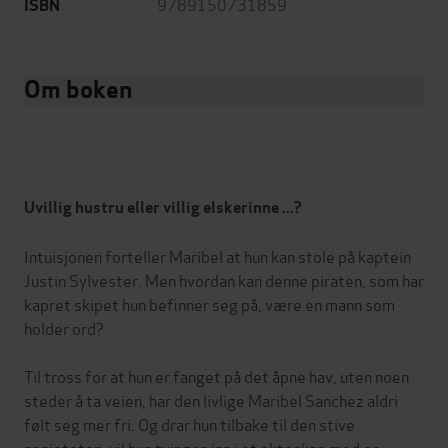
9789150731859
ISBN
Om boken
Uvillig hustru eller villig elskerinne ...?
Intuisjonen forteller Maribel at hun kan stole på kaptein
Justin Sylvester. Men hvordan kan denne piraten, som har
kapret skipet hun befinner seg på, være en mann som
holder ord?
Til tross for at hun er fanget på det åpne hav, uten noen
steder å ta veien, har den livlige Maribel Sanchez aldri
følt seg mer fri. Og drar hun tilbake til den stive
sosieteten, vil hun tvinges inn i et ekteskap med en