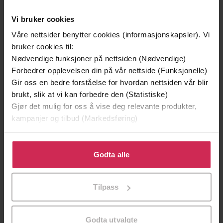
Andre har også kjøpt
Vi bruker cookies
Våre nettsider benytter cookies (informasjonskapsler). Vi
Premium
Første gang på tilbud
bruker cookies til:
Vi anbefaler
Nødvendige funksjoner på nettsiden (Nødvendige)
Forbedrer opplevelsen din på vår nettside (Funksjonelle)
Gir oss en bedre forståelse for hvordan nettsiden vår blir
brukt, slik at vi kan forbedre den (Statistiske)
Gjør det mulig for oss å vise deg relevante produkter,
kampanjer og tilbud (Markedsføring)
Klikk på «Godta alle» for å gi oss ditt samtykke til å
bruke cookies for alle disse formålene. Du kan også
Godta alle
tilpasse ditt samtykke til spesifikke formål ved å klikke
på «Tilpass». Du kan når som helst trekke tilbake eller
Tilpass
79,-
109,-
endre ditt samtykke.
En lykkelig familie
Mysteriet på Capri
Stian Hjelvin Andersen
Anders De la Motte
Godta utvalgte