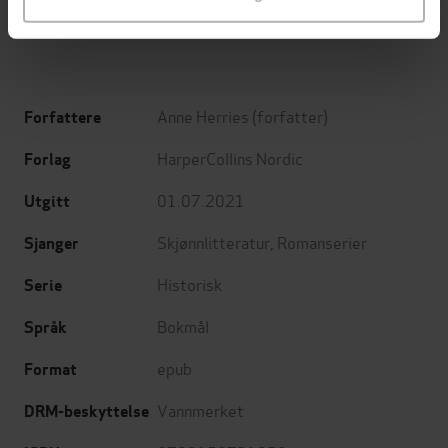
EBOK
EBOK
Anne Herries
(forfatter)
Forfattere
HarperCollins Nordic
Forlag
01.07.2021
Utgitt
Skjønnlitteratur
,
Romanserier
Sjanger
Historisk
Serie
Bokmål
Språk
epub
Format
Vannmerket
DRM-beskyttelse