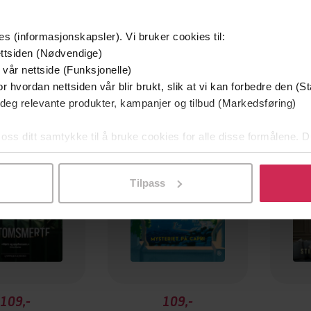
es (informasjonskapsler). Vi bruker cookies til:
ttsiden (Nødvendige)
 vår nettside (Funksjonelle)
r hvordan nettsiden vår blir brukt, slik at vi kan forbedre den (St
Første gang på tilbud
Premi
 deg relevante produkter, kampanjer og tilbud (Markedsføring)
Vi anbefaler
 oss ditt samtykke til å bruke cookies for alle disse formålene. D
l ved å klikke på «Tilpass». Du kan når som helst trekke tilbake
Tilpass
109,-
109,-