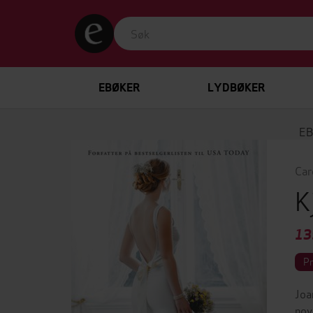
EBØKER
LYDBØKER
EB
Car
K
13
P
Joa
nov