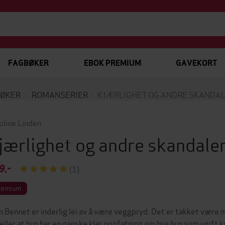
FAGBØKER
EBOK PREMIUM
GAVEKORT
ØKER
ROMANSERIER
KJÆRLIGHET OG ANDRE SKANDA
oline Linden
jærlighet og andre skandale
9,-
(1)
remium
n Bennet er inderlig lei av å være veggpryd. Det er takket være n
eller at hun har en ganske klar oppfatning om hva hun som ugift kvi