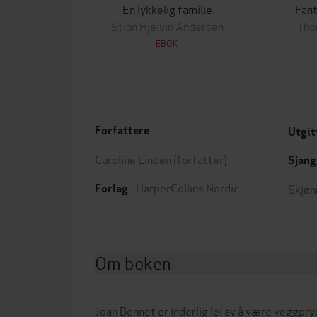
En lykkelig familie
Fan
Stian Hjelvin Andersen
Tho
EBOK
Forfattere
Utgit
Caroline Linden
(forfatter)
Sjang
HarperCollins Nordic
Skjøn
Forlag
Om boken
Joan Bennet er inderlig lei av å være veggpr