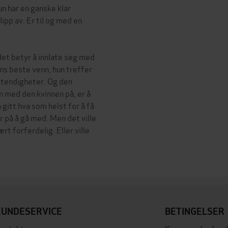
un har en ganske klar
ipp av. Er til og med en
det betyr å innlate seg med
ans beste venn, hun treffer
stendigheter. Og den
n med den kvinnen på, er å
gitt hva som helst for å få
r på å gå med. Men det ville
t forferdelig. Eller ville
KUNDESERVICE
BETINGELSER