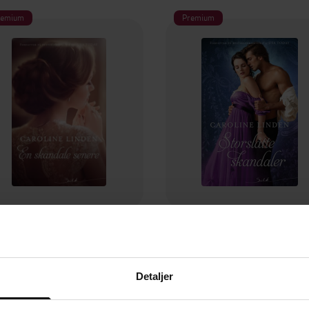
remium
Premium
139,-
149,-
En skandale senere
Storslåtte skandaler
Caroline Linden
Caroline Linden
Detaljer
EBOK
EBOK