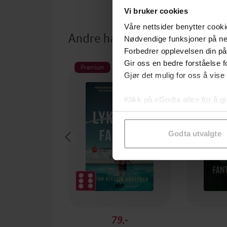
Vi bruker cookies
Våre nettsider benytter cooki
Andre har også kjøpt
Nødvendige funksjoner på ne
Forbedrer opplevelsen din på
Gir oss en bedre forståelse fo
Premium
Gjør det mulig for oss å vise
Klikk på «Godta alle» for å gi
samtykke til spesifikke formå
Godta utvalgte
79,-