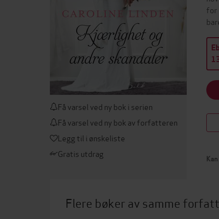
for
bar
E
13
Få varsel ved ny bok i serien
Få varsel ved ny bok av forfatteren
Legg til i ønskeliste
Gratis utdrag
Kan 
Flere bøker av samme forfat