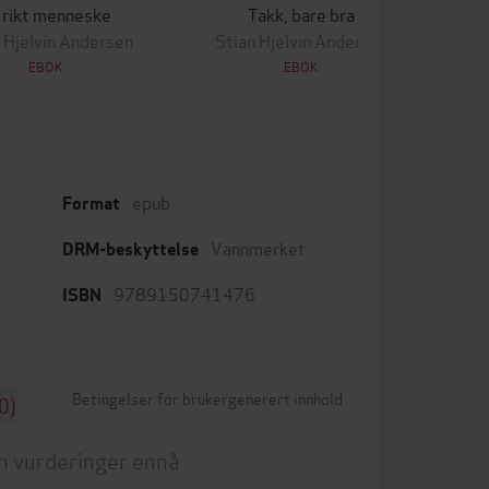
 rikt menneske
Takk, bare bra
 Hjelvin Andersen
Stian Hjelvin Andersen
EBOK
EBOK
epub
Format
Vannmerket
DRM-beskyttelse
9789150741476
ISBN
Betingelser for brukergenerert innhold
0)
n vurderinger ennå