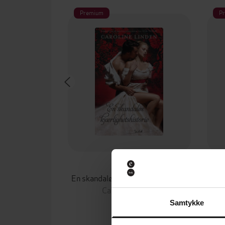
Premium
P
139,-
En skandaløs kjærlighetshistorie
Caroline Linden
EBOK
Samtykke