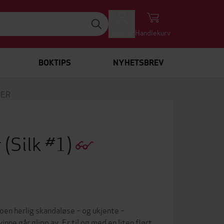
Logg inn
Handlekurv
BOKTIPS
NYHETSBREV
LER
r
(Silk #1)
oen herlig skandaløse – og ukjente –
nne går glipp av. Er til og med en liten flørt