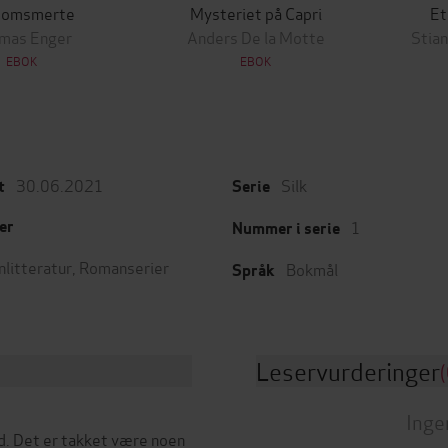
tomsmerte
Mysteriet på Capri
Et
mas Enger
Anders De la Motte
Stian
EBOK
EBOK
30.06.2021
Silk
t
Serie
1
er
Nummer i serie
nlitteratur
,
Romanserier
Bokmål
Språk
Leservurderinger
(
Inge
yd. Det er takket være noen