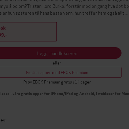
 mye å be om?Tristan, lord Burke, forstår med en gang hva det bet
e er hun søsteren til hans beste venn, hun treffer ham også allti
bok
9,-
Legg i handlekurven
eller
Gratis i appen med EBOK Premium
Prøv EBOK Premium gratis i 14 dager
leses i våre gratis apper for iPhone/iPad og Android, i webleser for Ma
ter