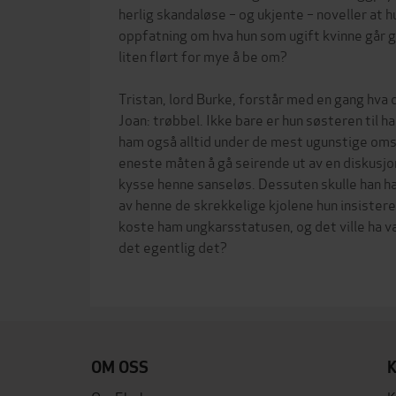
herlig skandaløse – og ukjente – noveller at h
oppfatning om hva hun som ugift kvinne går gl
liten flørt for mye å be om?
Tristan, lord Burke, forstår med en gang hva 
Joan: trøbbel. Ikke bare er hun søsteren til h
ham også alltid under de mest ugunstige om
eneste måten å gå seirende ut av en diskusjo
kysse henne sanseløs. Dessuten skulle han ha 
av henne de skrekkelige kjolene hun insistere
koste ham ungkarsstatusen, og det ville ha vær
det egentlig det?
OM OSS