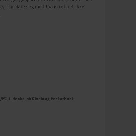
yr å innlate seg med Joan: trøbbel. Ikke
…
c/PC, i iBooks, på Kindle og PocketBook