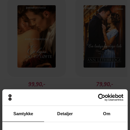
99,90,-
79,90,-
Et kyss og et løfte
En ladys farlige lek
Ann Lethbridge
Ann Lethbridge
EBOK
EBOK
Samtykke
Detaljer
Om