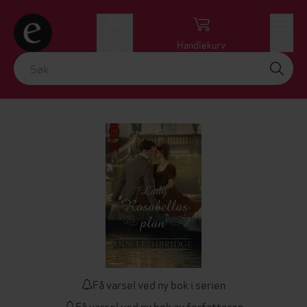
Logg inn
Handlekurv
Meny
Få varsel ved ny bok i serien
Få varsel ved ny bok av forfatteren