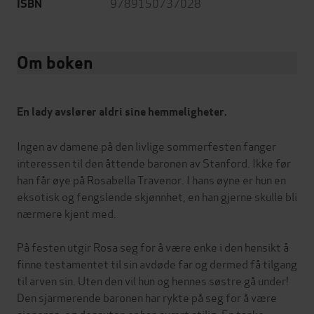
9789150737028
ISBN
Om boken
En lady avslører aldri sine hemmeligheter.
Ingen av damene på den livlige sommerfesten fanger
interessen til den åttende baronen av Stanford. Ikke før
han får øye på Rosabella Travenor. I hans øyne er hun en
eksotisk og fengslende skjønnhet, en han gjerne skulle bli
nærmere kjent med.
På festen utgir Rosa seg for å være enke i den hensikt å
finne testamentet til sin avdøde far og dermed få tilgang
til arven sin. Uten den vil hun og hennes søstre gå under!
Den sjarmerende baronen har rykte på seg for å være
sjenerøs, og dessuten er han svært stilig. En tanke