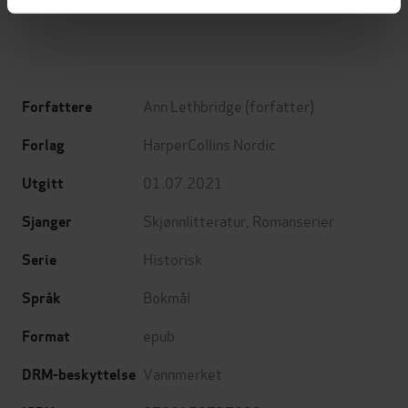
EBOK
EBOK
Ann Lethbridge
(forfatter)
Forfattere
HarperCollins Nordic
Forlag
01.07.2021
Utgitt
Skjønnlitteratur
,
Romanserier
Sjanger
Historisk
Serie
Bokmål
Språk
epub
Format
Vannmerket
DRM-beskyttelse