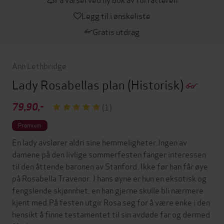
Legg til i ønskeliste
Gratis utdrag
Ann Lethbridge
Lady Rosabellas plan
(Historisk)
79,90,-
(1)
Premium
En lady avslører aldri sine hemmeligheter.Ingen av
damene på den livlige sommerfesten fanger interessen
til den åttende baronen av Stanford. Ikke før han får øye
på Rosabella Travenor. I hans øyne er hun en eksotisk og
fengslende skjønnhet, en han gjerne skulle bli nærmere
kjent med.På festen utgir Rosa seg for å være enke i den
hensikt å finne testamentet til sin avdøde far og dermed