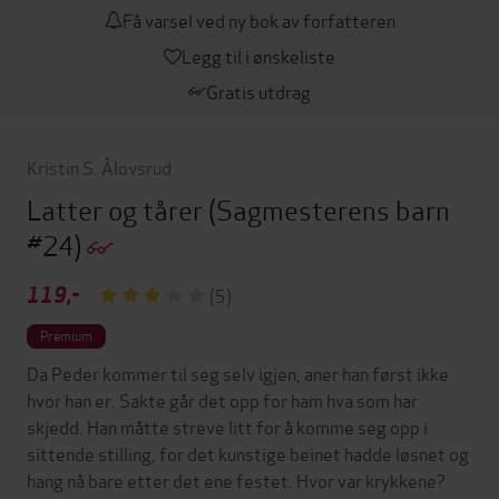
Få varsel ved ny bok av forfatteren
Legg til i ønskeliste
Gratis utdrag
Kristin S. Ålovsrud
Latter og tårer
(Sagmesterens barn
#24)
119,-
(5)
Premium
Da Peder kommer til seg selv igjen, aner han først ikke
hvor han er. Sakte går det opp for ham hva som har
skjedd. Han måtte streve litt for å komme seg opp i
sittende stilling, for det kunstige beinet hadde løsnet og
hang nå bare etter det ene festet. Hvor var krykkene?