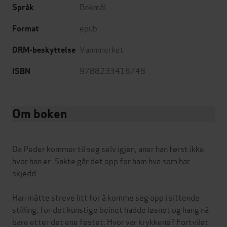
Bokmål
Språk
epub
Format
Vannmerket
DRM-beskyttelse
9788233418748
ISBN
Om boken
Da Peder kommer til seg selv igjen, aner han først ikke
hvor han er. Sakte går det opp for ham hva som har
skjedd.
Han måtte streve litt for å komme seg opp i sittende
stilling, for det kunstige beinet hadde løsnet og hang nå
bare etter det ene festet. Hvor var krykkene? Fortvilet