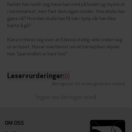
famlet han rundt seg mens han vred på hodet og myste ut
i nattemørket, men fant dem ingen steder. Hva skulle han
gjøre nå? Hvordan skulle han få tak i hjelp når han ikke
klarte å gå?
Klara irriterer seg over at Edwina stadig vekk sniker seg
ut av huset. Hun er overbevist om at barnepiken skjuler
Leservurderinger
(0)
Betingelser for brukergenerert innhold
Ingen vurderinger ennå
OM OSS