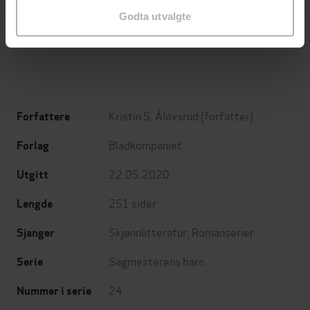
Minnesota
Utskudd
Godta utvalgte
Jo Nesbø
Jørn Lier Horst
EBOK
EBOK
Kristin S. Ålovsrud
(forfatter)
Forfattere
Bladkompaniet
Forlag
22.05.2020
Utgitt
251
sider
Lengde
Skjønnlitteratur
,
Romanserier
Sjanger
Sagmesterens barn
Serie
24
Nummer i serie