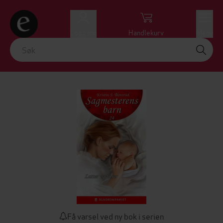
Logg inn
Handlekurv
Meny
Få varsel ved ny bok i serien