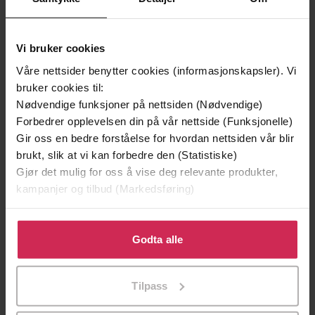
Andre har også kjøpt
Vi bruker cookies
Våre nettsider benytter cookies (informasjonskapsler). Vi
bruker cookies til:
Premium
Premium
Nødvendige funksjoner på nettsiden (Nødvendige)
Vinner av Rivertonprisen
Første gang på tilbud
Forbedrer opplevelsen din på vår nettside (Funksjonelle)
Gir oss en bedre forståelse for hvordan nettsiden vår blir
brukt, slik at vi kan forbedre den (Statistiske)
Gjør det mulig for oss å vise deg relevante produkter,
kampanjer og tilbud (Markedsføring)
Klikk på «Godta alle» for å gi oss ditt samtykke til å
bruke cookies for alle disse formålene. Du kan også
Godta alle
tilpasse ditt samtykke til spesifikke formål ved å klikke
på «Tilpass». Du kan når som helst trekke tilbake eller
Tilpass
endre ditt samtykke.
199,-
349,-