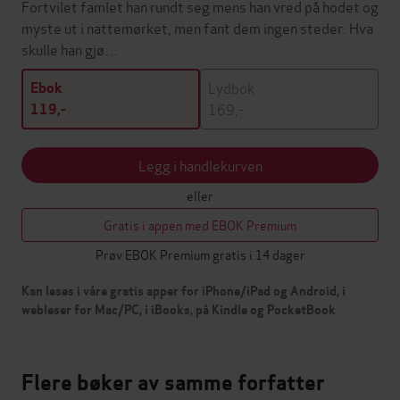
Fortvilet famlet han rundt seg mens han vred på hodet og
myste ut i nattemørket, men fant dem ingen steder. Hva
skulle han gjø…
Lydbok
Ebok
169,-
119,-
Legg i handlekurven
eller
Gratis i appen med EBOK Premium
Prøv EBOK Premium gratis i 14 dager
Kan leses i våre gratis apper for iPhone/iPad og Android, i
webleser for Mac/PC, i iBooks, på Kindle og PocketBook
Flere bøker av samme forfatter