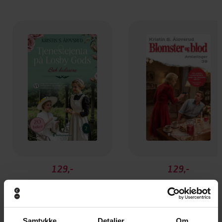
129,-
129,-
Bak kulissene
Avsløringer
Kristin S. Ålovsrud
Kristin S. Ålovsrud
EBOK
EBOK
Samtykke
Detaljer
Om