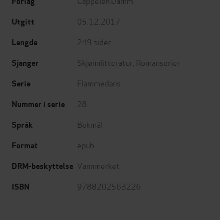
Cappelen Damm
Forlag
05.12.2017
Utgitt
249
sider
Lengde
Skjønnlitteratur
,
Romanserier
Sjanger
Flammedans
Serie
28
Nummer i serie
Bokmål
Språk
epub
Format
Vannmerket
DRM-beskyttelse
9788202563226
ISBN