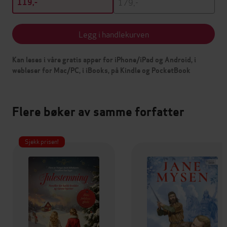
179,-
119,-
Legg i handlekurven
Kan leses i våre gratis apper for iPhone/iPad og Android, i
webleser for Mac/PC, i iBooks, på Kindle og PocketBook
Flere bøker av samme forfatter
Sjekk prisen!