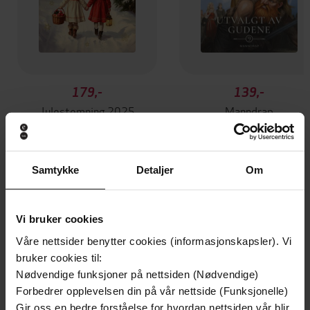
179,-
139,-
Julestemning 2025
Manndrap
Yvonne Andersen
Jane Mysen
EBOK
EBOK
Samtykke
Detaljer
Om
Andre har også kjøpt
Vi bruker cookies
Våre nettsider benytter cookies (informasjonskapsler). Vi
bruker cookies til:
Nødvendige funksjoner på nettsiden (Nødvendige)
Forbedrer opplevelsen din på vår nettside (Funksjonelle)
Gir oss en bedre forståelse for hvordan nettsiden vår blir