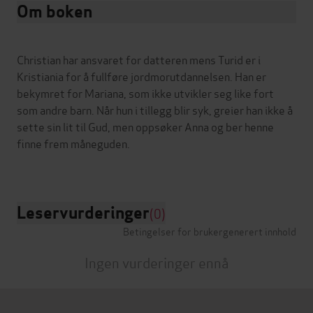
Om boken
Christian har ansvaret for datteren mens Turid er i
Kristiania for å fullføre jordmorutdannelsen. Han er
bekymret for Mariana, som ikke utvikler seg like fort
som andre barn. Når hun i tillegg blir syk, greier han ikke å
sette sin lit til Gud, men oppsøker Anna og ber henne
finne frem måneguden.
Leservurderinger
(0)
Betingelser for brukergenerert innhold
Ingen vurderinger ennå