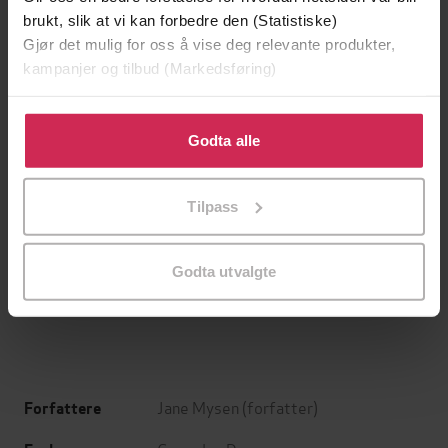
brukt, slik at vi kan forbedre den (Statistiske)
Gjør det mulig for oss å vise deg relevante produkter,
kampanjer og tilbud (Markedsføring)
Klikk på «Godta alle» for å gi oss ditt samtykke til å
bruke cookies for alle disse formålene. Du kan også
Godta alle
tilpasse ditt samtykke til spesifikke formål ved å klikke
på «Tilpass». Du kan når som helst trekke tilbake eller
Tilpass
endre ditt samtykke.
39,-
49,-
Forbudt lidenskap
Æresordet
Godta utvalgte
Kitty Summers
Annikki Øvergård
EBOK
EBOK
Jane Mysen
(forfatter)
Forfattere