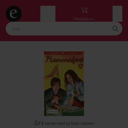
Logg inn
Handlekurv
Meny
Få varsel ved ny bok i serien