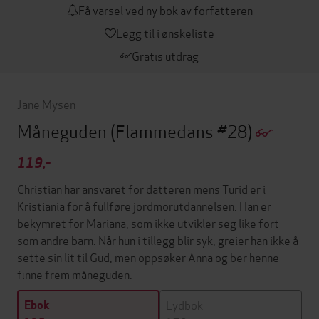
Få varsel ved ny bok av forfatteren
Legg til i ønskeliste
Gratis utdrag
Jane Mysen
Måneguden
(Flammedans #28)
119,-
Christian har ansvaret for datteren mens Turid er i
Kristiania for å fullføre jordmorutdannelsen. Han er
bekymret for Mariana, som ikke utvikler seg like fort
som andre barn. Når hun i tillegg blir syk, greier han ikke å
sette sin lit til Gud, men oppsøker Anna og ber henne
finne frem måneguden.
Lydbok
Ebok