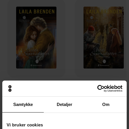
129,-
129,-
Rettssaken
Skyggespill
Laila Brenden
Laila Brenden
Samtykke
Detaljer
Om
EBOK
EBOK
Vi bruker cookies