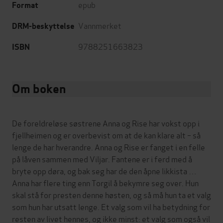
epub
Format
Vannmerket
DRM-beskyttelse
9788251663823
ISBN
Om boken
De foreldreløse søstrene Anna og Rise har vokst opp i
fjellheimen og er overbevist om at de kan klare alt – så
lenge de har hverandre. Anna og Rise er fanget i en felle
på låven sammen med Viljar. Fantene er i ferd med å
bryte opp døra, og bak seg har de den åpne likkista …
Anna har flere ting enn Torgil å bekymre seg over. Hun
skal stå for presten denne høsten, og så må hun ta et valg
som hun har utsatt lenge. Et valg som vil ha betydning for
resten av livet hennes, og ikke minst: et valg som også vil