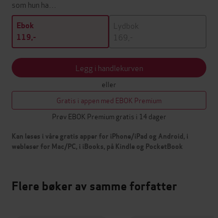
som hun ha…
Lydbok
Ebok
169,-
119,-
Legg i handlekurven
eller
Gratis i appen med EBOK Premium
Prøv EBOK Premium gratis i 14 dager
Kan leses i våre gratis apper for iPhone/iPad og Android, i
webleser for Mac/PC, i iBooks, på Kindle og PocketBook
Flere bøker av samme forfatter