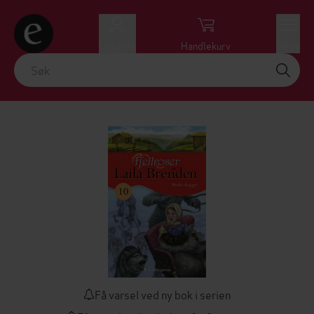
Logg inn
Handlekurv
Meny
Få varsel ved ny bok i serien