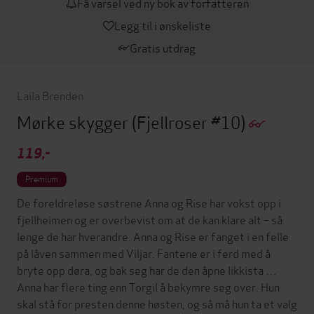
Få varsel ved ny bok av forfatteren
Legg til i ønskeliste
Gratis utdrag
Laila Brenden
Mørke skygger
(Fjellroser #10)
119,-
Premium
De foreldreløse søstrene Anna og Rise har vokst opp i
fjellheimen og er overbevist om at de kan klare alt – så
lenge de har hverandre. Anna og Rise er fanget i en felle
på låven sammen med Viljar. Fantene er i ferd med å
bryte opp døra, og bak seg har de den åpne likkista …
Anna har flere ting enn Torgil å bekymre seg over. Hun
skal stå for presten denne høsten, og så må hun ta et valg