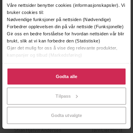
Våre nettsider benytter cookies (informasjonskapsler). Vi
Andre har også kjøpt
bruker cookies til:
Nødvendige funksjoner på nettsiden (Nødvendige)
Premium
Forbedrer opplevelsen din på vår nettside (Funksjonelle)
Gir oss en bedre forståelse for hvordan nettsiden vår blir
brukt, slik at vi kan forbedre den (Statistiske)
Gjør det mulig for oss å vise deg relevante produkter,
kampanjer og tilbud (Markedsføring)
Klikk på «Godta alle» for å gi oss ditt samtykke til å
bruke cookies for alle disse formålene. Du kan også
Godta alle
tilpasse ditt samtykke til spesifikke formål ved å klikke
på «Tilpass». Du kan når som helst trekke tilbake eller
Tilpass
endre ditt samtykke.
149,-
299,-
Godta utvalgte
En lykkelig familie
Tvilen
Stian Hjelvin Andersen
Jørn Lier Horst