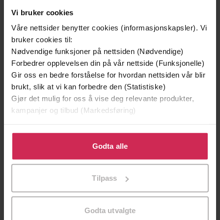
Vi bruker cookies
Våre nettsider benytter cookies (informasjonskapsler). Vi
bruker cookies til:
Nødvendige funksjoner på nettsiden (Nødvendige)
Forbedrer opplevelsen din på vår nettside (Funksjonelle)
Gir oss en bedre forståelse for hvordan nettsiden vår blir
brukt, slik at vi kan forbedre den (Statistiske)
Gjør det mulig for oss å vise deg relevante produkter,
kampanjer og tilbud (Markedsføring)
39,-
49,-
Klikk på «Godta alle» for å gi oss ditt samtykke til å
Forbudt lidenskap
Æresordet
bruke cookies for alle disse formålene. Du kan også
Godta alle
Kitty Summers
Annikki Øvergård
tilpasse ditt samtykke til spesifikke formål ved å klikke
på «Tilpass». Du kan når som helst trekke tilbake eller
EBOK
EBOK
Tilpass
endre ditt samtykke.
Godta utvalgte