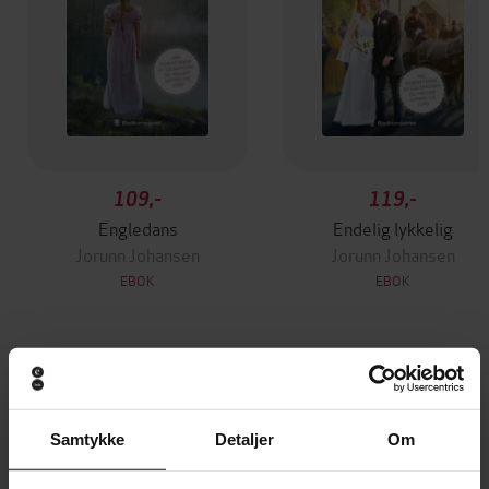
109,-
119,-
Engledans
Endelig lykkelig
Jorunn Johansen
Jorunn Johansen
EBOK
EBOK
Andre har også kjøpt
Samtykke
Detaljer
Om