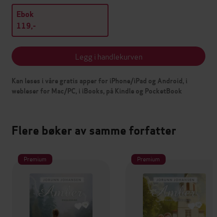
Ebok
119,-
Legg i handlekurven
Kan leses i våre gratis apper for iPhone/iPad og Android, i
webleser for Mac/PC, i iBooks, på Kindle og PocketBook
Flere bøker av samme forfatter
Premium
Premium