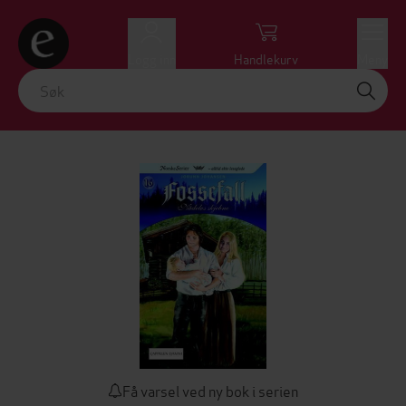
Logg inn
Handlekurv
Meny
Få varsel ved ny bok i serien