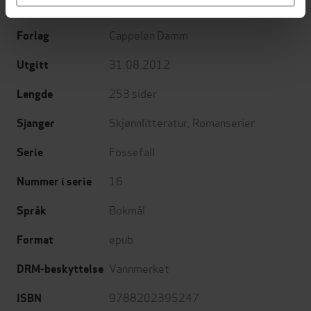
Jorunn Johansen
(forfatter)
Forfattere
Cappelen Damm
Forlag
31.08.2012
Utgitt
253
sider
Lengde
Skjønnlitteratur
,
Romanserier
Sjanger
Fossefall
Serie
16
Nummer i serie
Bokmål
Språk
epub
Format
Vannmerket
DRM-beskyttelse
9788202395247
ISBN