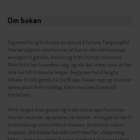
Om boken
Sigmund har gitt Amalie en uke på å forlate Tangen gård.
Han har papirer som beviser at han er den rettmessige
arvingen til gården. Amalie og Mitti flytter til torpet.
Men Mitti har forandret seg, og når det virker som at han
ikke har tid til Amalie lenger, begynner hun å lengte
tilbake til sitt gamle liv. Da Brage dukker opp og inviterer
henne på en flott middag, klarer hun ikke å motstå
fristelsen.
Mitti langet over gulvet og trakk henne opp fra stolen.
Han var rasende, og øynene var svarte. «Hva gjør du her?»
brølte han og satte blikket i hennes. Amalie ble valen i
kroppen. Slik hadde hun aldri sett ham før. «Slipp meg,
Mitti,» ropte hun mens hjertet dundret bak kjolestoffet.