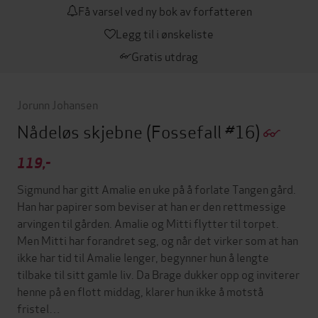
Få varsel ved ny bok av forfatteren
Legg til i ønskeliste
Gratis utdrag
Jorunn Johansen
Nådeløs skjebne
(Fossefall #16)
119,-
Sigmund har gitt Amalie en uke på å forlate Tangen gård.
Han har papirer som beviser at han er den rettmessige
arvingen til gården. Amalie og Mitti flytter til torpet.
Men Mitti har forandret seg, og når det virker som at han
ikke har tid til Amalie lenger, begynner hun å lengte
tilbake til sitt gamle liv. Da Brage dukker opp og inviterer
henne på en flott middag, klarer hun ikke å motstå
fristel…