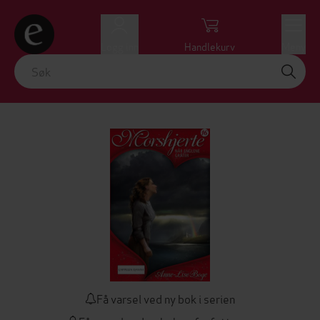
Logg inn
Handlekurv
Meny
Få varsel ved ny bok i serien