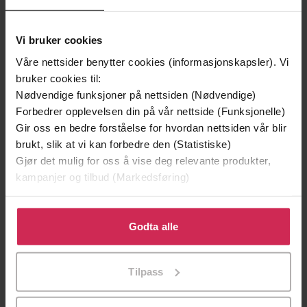
Vi bruker cookies
Våre nettsider benytter cookies (informasjonskapsler). Vi
bruker cookies til:
Nødvendige funksjoner på nettsiden (Nødvendige)
Forbedrer opplevelsen din på vår nettside (Funksjonelle)
Gir oss en bedre forståelse for hvordan nettsiden vår blir
brukt, slik at vi kan forbedre den (Statistiske)
Gjør det mulig for oss å vise deg relevante produkter,
kampanjer og tilbud (Markedsføring)
39,-
49,-
Klikk på «Godta alle» for å gi oss ditt samtykke til å
Forbudt lidenskap
Æresordet
bruke cookies for alle disse formålene. Du kan også
Godta alle
Kitty Summers
Annikki Øvergård
tilpasse ditt samtykke til spesifikke formål ved å klikke
EBOK
EBOK
på «Tilpass». Du kan når som helst trekke tilbake eller
Tilpass
endre ditt samtykke.