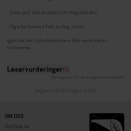
– Enno, ja! E skal da alder kvitt meg med den.
– Og e har kniven e fekk av deg, sa han.
Igjen ble det stille mellom dem. Det suste sakte i
Leservurderinger
(0)
Betingelser for brukergenerert innhold
Ingen vurderinger ennå
OM OSS
Om Ebok.no