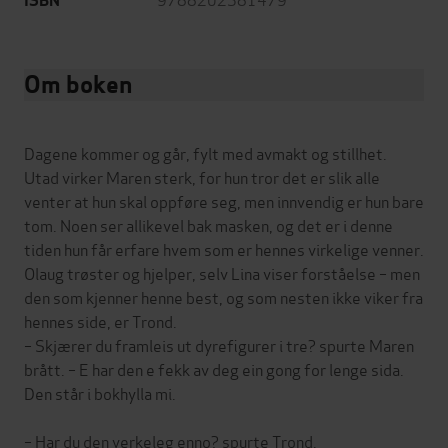
ISBN
Om boken
Dagene kommer og går, fylt med avmakt og stillhet.
Utad virker Maren sterk, for hun tror det er slik alle
venter at hun skal oppføre seg, men innvendig er hun bare
tom. Noen ser allikevel bak masken, og det er i denne
tiden hun får erfare hvem som er hennes virkelige venner.
Olaug trøster og hjelper, selv Lina viser forståelse – men
den som kjenner henne best, og som nesten ikke viker fra
hennes side, er Trond.
– Skjærer du framleis ut dyrefigurer i tre? spurte Maren
brått. – E har den e fekk av deg ein gong for lenge sida.
Den står i bokhylla mi.
– Har du den verkeleg enno? spurte Trond.