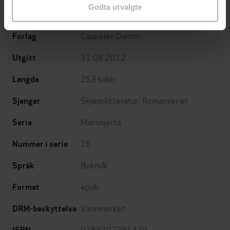
Godta utvalgte
Anne-Lise Boge
(forfatter)
Forfattere
Cappelen Damm
Forlag
31.08.2012
Utgitt
253
sider
Lengde
Skjønnlitteratur
,
Romanserier
Sjanger
Morshjerte
Serie
16
Nummer i serie
Bokmål
Språk
epub
Format
Vannmerket
DRM-beskyttelse
9788202381479