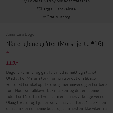
Få varsel ved ny bok av forfatteren
Legg til i ønskeliste
Gratis utdrag
Anne-Lise Boge
Når englene gråter
(Morshjerte #16)
119,-
Dagene kommer og går, fylt med avmakt og stillhet.
Utad virker Maren sterk, for hun tror det er slik alle
venter at hun skal oppføre seg, men innvendig er hun bare
tom. Noen ser allikevel bak masken, og det er i denne
tiden hun får erfare hvem som er hennes virkelige venner.
Olaug trøster og hjelper, selv Lina viser forståelse – men
den som kjenner henne best, og som nesten ikke viker fra