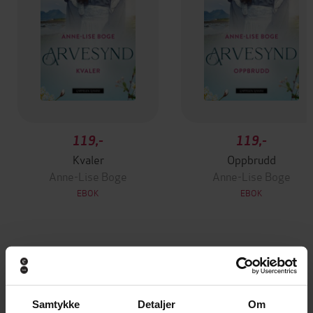
119,-
119,-
Kvaler
Oppbrudd
Anne-Lise Boge
Anne-Lise Boge
EBOK
EBOK
Andre har også kjøpt
Samtykke
Detaljer
Om