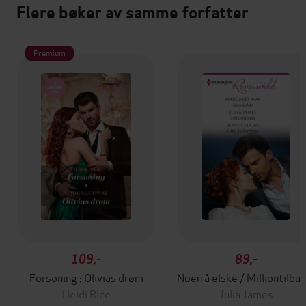
Flere bøker av samme forfatter
Premium
109,-
89,-
Forsoning ; Olivias drøm
Noen å elske / Milliontilbu
Heidi Rice
Julia James