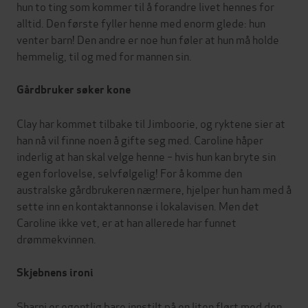
hun to ting som kommer til å forandre livet hennes for
alltid. Den første fyller henne med enorm glede: hun
venter barn! Den andre er noe hun føler at hun må holde
hemmelig, til og med for mannen sin.
Gårdbruker søker kone
Clay har kommet tilbake til Jimboorie, og ryktene sier at
han nå vil finne noen å gifte seg med. Caroline håper
inderlig at han skal velge henne – hvis hun kan bryte sin
egen forlovelse, selvfølgelig! For å komme den
australske gårdbrukeren nærmere, hjelper hun ham med å
sette inn en kontaktannonse i lokalavisen. Men det
Caroline ikke vet, er at han allerede har funnet
drømmekvinnen.
Skjebnens ironi
Sharni er egentlig bare innstilt på en liten flørt med den