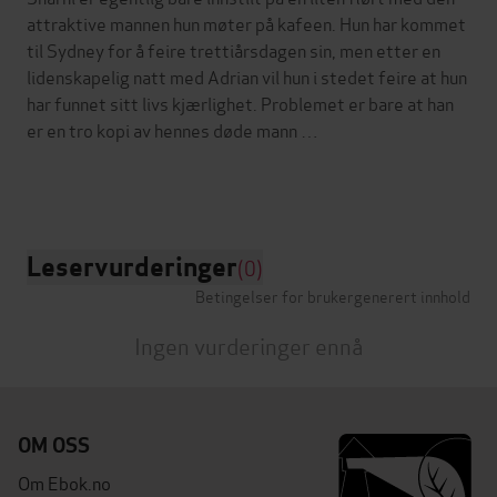
attraktive mannen hun møter på kafeen. Hun har kommet
til Sydney for å feire trettiårsdagen sin, men etter en
lidenskapelig natt med Adrian vil hun i stedet feire at hun
har funnet sitt livs kjærlighet. Problemet er bare at han
er en tro kopi av hennes døde mann …
Leservurderinger
(0)
Betingelser for brukergenerert innhold
Ingen vurderinger ennå
OM OSS
Om Ebok.no