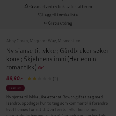
Få varsel ved ny bok av forfatteren
Legg til i ønskeliste
Gratis utdrag
Abby Green
,
Margaret Way
,
Miranda Lee
Ny sjanse til lykke ; Gårdbruker søker
kone ; Skjebnens ironi
(Harlequin
romantikk)
89,90,-
(2)
Premium
Ny sjanse til lykkeLike etter at Rowan giftet seg med
Isandro, oppdager hun to ting som kommer til å forandre
livet hennes for alltid. Den første fyller henne med
enorm glede: hun venter barn! Den andre er noe hun føler