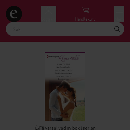
Logg inn
Handlekurv
Meny
Få varsel ved ny bok i serien