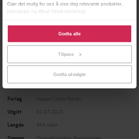
Gjør det mulig for oss å vise deg relevante produkter,
149,-
299,-
kampanjer og tilbud (Markedsføring)
En lykkelig familie
Et rikt menneske
Stian Hjelvin Andersen
Stian Hjelvin Andersen
Klikk på «Godta alle» for å gi oss ditt samtykke til å
EBOK
EBOK
bruke cookies for alle disse formålene. Du kan også
Godta alle
tilpasse ditt samtykke til spesifikke formål ved å klikke
på «Tilpass». Du kan når som helst trekke tilbake eller
Tilpass
endre ditt samtykke.
Abby Green
(forfatter),
Margaret Way
Forfattere
(forfatter),
Miranda Lee
(forfatter),
Turid
Godta utvalgte
Lunden
(oversetter),
Mona Berge
(oversetter),
Idun Kjellvik
(oversetter)
HarperCollins Nordic
Forlag
01.07.2021
Utgitt
464
sider
Lengde
Skjønnlitteratur
,
Romanserier
Sjanger