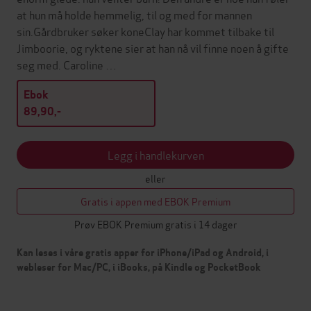
at hun må holde hemmelig, til og med for mannen
sin.Gårdbruker søker koneClay har kommet tilbake til
Jimboorie, og ryktene sier at han nå vil finne noen å gifte
seg med. Caroline …
Ebok
89,90,-
Legg i handlekurven
eller
Gratis i appen med EBOK Premium
Prøv EBOK Premium gratis i 14 dager
Kan leses i våre gratis apper for iPhone/iPad og Android, i
webleser for Mac/PC, i iBooks, på Kindle og PocketBook