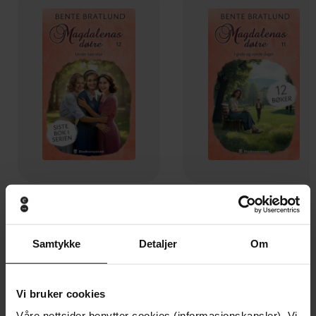
119,-
119,-
Under kan skje
I gode og vonde dager
Bente Bratlund
Bente Bratlund
Samtykke
Detaljer
Om
EBOK
EBOK
Vi bruker cookies
Våre nettsider benytter cookies (informasjonskapsler). Vi