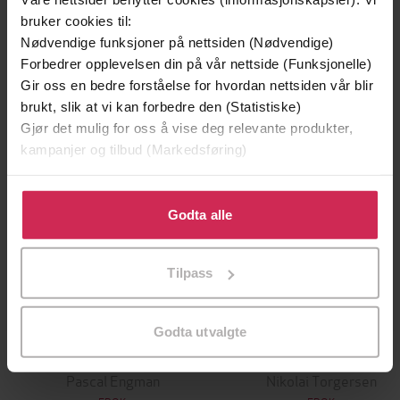
Andre har også kjøpt
bruker cookies til:
Nødvendige funksjoner på nettsiden (Nødvendige)
Forbedrer opplevelsen din på vår nettside (Funksjonelle)
Premium
Vi anbefaler
Gir oss en bedre forståelse for hvordan nettsiden vår blir
brukt, slik at vi kan forbedre den (Statistiske)
Gjør det mulig for oss å vise deg relevante produkter,
kampanjer og tilbud (Markedsføring)
Klikk på «Godta alle» for å gi oss ditt samtykke til å
bruke cookies for alle disse formålene. Du kan også
Godta alle
tilpasse ditt samtykke til spesifikke formål ved å klikke
på «Tilpass». Du kan når som helst trekke tilbake eller
Tilpass
endre ditt samtykke.
Godta utvalgte
249,-
329,-
Ingen
Gater jeg har levd
Pascal Engman
Nikolai Torgersen