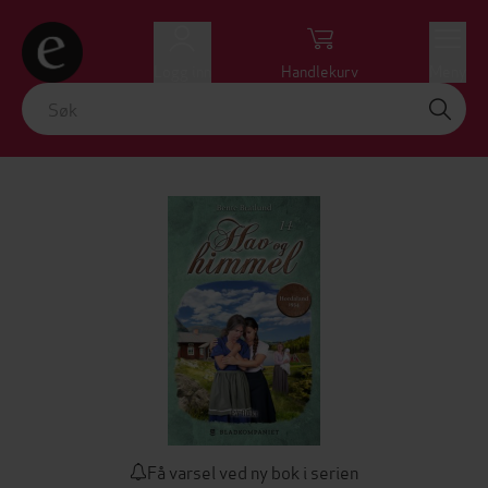
Logg inn
Handlekurv
Meny
Få varsel ved ny bok i serien