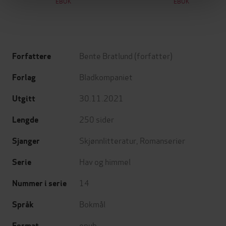
EBOK
EBOK
Bente Bratlund
(forfatter)
Forfattere
Bladkompaniet
Forlag
30.11.2021
Utgitt
250
sider
Lengde
Skjønnlitteratur
,
Romanserier
Sjanger
Hav og himmel
Serie
14
Nummer i serie
Bokmål
Språk
epub
Format