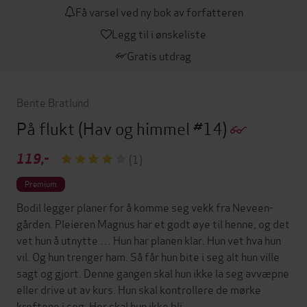
Få varsel ved ny bok av forfatteren
Legg til i ønskeliste
Gratis utdrag
Bente Bratlund
På flukt
(Hav og himmel #14)
119,-
(1)
Premium
Bodil legger planer for å komme seg vekk fra Neveen­
gården. Pleieren Magnus har et godt øye til henne, og det
vet hun å utnytte … Hun har planen klar. Hun vet hva hun
vil. Og hun trenger ham. Så får hun bite i seg alt hun ville
sagt og gjort. Denne gangen skal hun ikke la seg avvæpne
eller drive ut av kurs. Hun skal kontrollere de mørke
kreftene i seg. Her skal hun ikke bli.