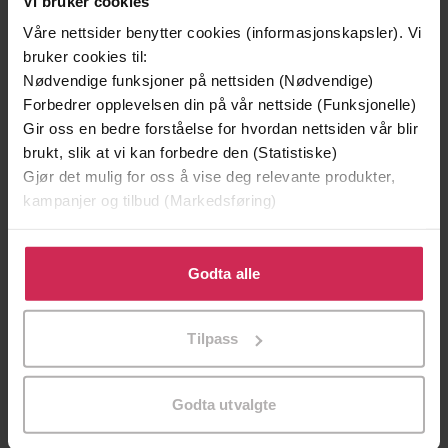
Vi bruker cookies
Våre nettsider benytter cookies (informasjonskapsler). Vi
bruker cookies til:
Nødvendige funksjoner på nettsiden (Nødvendige)
Forbedrer opplevelsen din på vår nettside (Funksjonelle)
Gir oss en bedre forståelse for hvordan nettsiden vår blir
brukt, slik at vi kan forbedre den (Statistiske)
Gjør det mulig for oss å vise deg relevante produkter,
kampanjer og tilbud (Markedsføring)
Klikk på «Godta alle» for å gi oss ditt samtykke til å
119,-
119,-
bruke cookies for alle disse formålene. Du kan også
Godta alle
Hevnen
Like barn leker best
tilpasse ditt samtykke til spesifikke formål ved å klikke
Frid Ingulstad
Frid Ingulstad
på «Tilpass». Du kan når som helst trekke tilbake eller
Tilpass
endre ditt samtykke.
EBOK
EBOK
Godta utvalgte