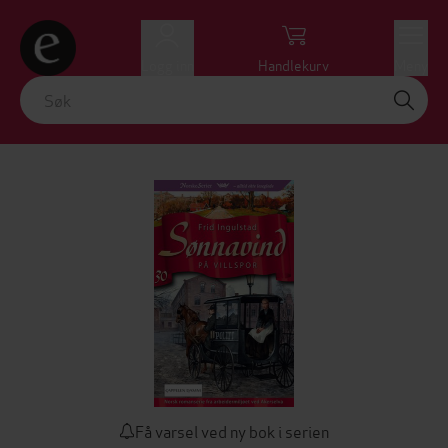
Logg inn
Handlekurv
Meny
Få varsel ved ny bok i serien