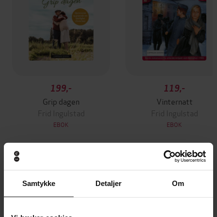
199,-
119,-
Grip dagen
Vinternatt
Frid Ingulstad
Frid Ingulstad
EBOK
EBOK
Andre har også kjøpt
Samtykke
Detaljer
Om