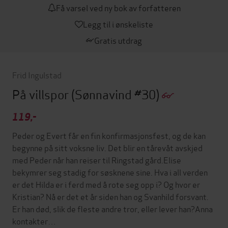
Få varsel ved ny bok av forfatteren
Legg til i ønskeliste
Gratis utdrag
Frid Ingulstad
På villspor
(Sønnavind #30)
119,-
Peder og Evert får en fin konfirmasjonsfest, og de kan
begynne på sitt voksne liv. Det blir en tårevåt avskjed
med Peder når han reiser til Ringstad gård.Elise
bekymrer seg stadig for søsknene sine. Hva i all verden
er det Hilda er i ferd med å rote seg opp i? Og hvor er
Kristian? Nå er det et år siden han og Svanhild forsvant.
Er han død, slik de fleste andre tror, eller lever han?Anna
kontakter…