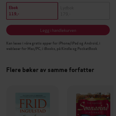
Lydbok
Ebok
179,-
119,-
Legg i handlekurven
Kan leses i våre gratis apper for iPhone/iPad og Android, i
webleser for Mac/PC, i iBooks, på Kindle og PocketBook
Flere bøker av samme forfatter