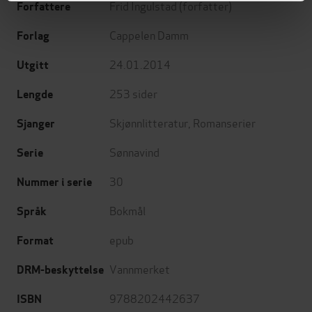
Frid Ingulstad
(forfatter)
Forfattere
Cappelen Damm
Forlag
24.01.2014
Utgitt
253
sider
Lengde
Skjønnlitteratur
,
Romanserier
Sjanger
Sønnavind
Serie
30
Nummer i serie
Bokmål
Språk
epub
Format
Vannmerket
DRM-beskyttelse
9788202442637
ISBN