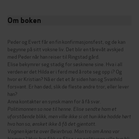
Om boken
Peder og Evert får en fin konfirmasjonsfest, og de kan
begynne på sitt voksne liv. Det blir en tårevåt avskjed
med Peder når han reiser til Ringstad gård.
Elise bekymrer seg stadig for søsknene sine. Hva i all
verden er det Hilda er i ferd med å rote seg opp i? Og
hvor er Kristian? Nå er det et år siden han og Svanhild
forsvant. Er han død, slik de fleste andre tror, eller lever
han?
Anna kontakter en synsk mann for å få svar.
Politimannen sa noe til henne. Elise sendte ham et
uforstående blikk, men ville ikke si at hun ikke hadde hørt
hva han sa, ønsket ikke å få det gjentatt.
Vognen kjørte over Beierbrua. Mon tro om Anna var
hjemme? Hvis hun fikk se Elise i en politivogn ville hun bli