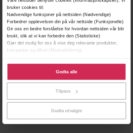
Våre nettsider benytter cookies (informasjonskapsler). Vi
bruker cookies til:
Nødvendige funksjoner på nettsiden (Nødvendige)
Forbedrer opplevelsen din på vår nettside (Funksjonelle)
Gir oss en bedre forståelse for hvordan nettsiden vår blir
brukt, slik at vi kan forbedre den (Statistiske)
Gjør det mulig for oss å vise deg relevante produkter,
kampanjer og tilbud (Markedsføring)
Klikk på «Godta alle» for å gi oss ditt samtykke til å
bruke cookies for alle disse formålene. Du kan også
Godta alle
tilpasse ditt samtykke til spesifikke formål ved å klikke
119,-
119,-
på «Tilpass». Du kan når som helst trekke tilbake eller
Skjebnemøte
Frieriet
Tilpass
endre ditt samtykke.
Inger Harriet Hegstad
Inger Harriet Hegstad
EBOK
EBOK
Godta utvalgte