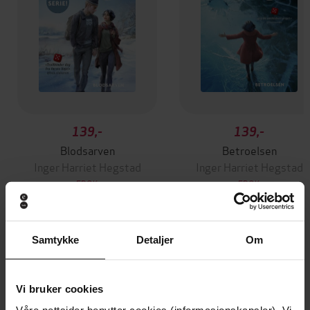
139,-
139,-
Blodsarven
Betroelsen
Inger Harriet Hegstad
Inger Harriet Hegstad
EBOK
EBOK
Samtykke
Detaljer
Om
Andre har også kjøpt
Vi bruker cookies