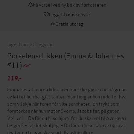
Få varsel ved ny bok av forfatteren
Legg til i ønskeliste
Gratis utdrag
Inger Harriet Hegstad
Porselensdukken
(Emma & Johannes
#11)
119,-
Emma ser at moren lider, men kan ikke gjøre noe på grunn
av løftet hun har gitt tanten. Samtidig er hun redd for hva
som vil skje når faren får vite sannheten. En frykt som
forsterkes når hun møter Sverre, Jacobs far, på gaten.–
Vel, vel ... Da får du hilse hjem, for du skal vel til Averøya i
helgen? – Ja, det skal jeg. – Da får du hilse så mye og si at
jeg tar en tur ganske snart. Kanskje allere…