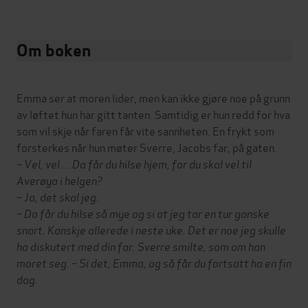
Om boken
Emma ser at moren lider, men kan ikke gjøre noe på grunn
av løftet hun har gitt tanten. Samtidig er hun redd for hva
som vil skje når faren får vite sannheten. En frykt som
forsterkes når hun møter Sverre, Jacobs far, på gaten.
– Vel, vel ... Da får du hilse hjem, for du skal vel til
Averøya i helgen?
– Ja, det skal jeg.
– Da får du hilse så mye og si at jeg tar en tur ganske
snart. Kanskje allerede i neste uke. Det er noe jeg skulle
ha diskutert med din far. Sverre smilte, som om han
moret seg. – Si det, Emma, og så får du fortsatt ha en fin
dag.