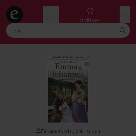
Logg inn
Handlekurv
Meny
Få varsel ved ny bok i serien