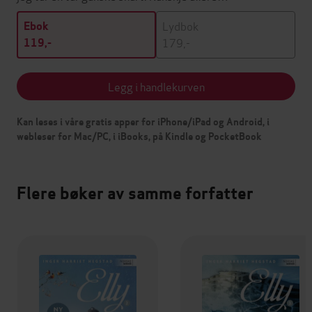
Lydbok
Ebok
179,-
119,-
Legg i handlekurven
Kan leses i våre gratis apper for iPhone/iPad og Android, i
webleser for Mac/PC, i iBooks, på Kindle og PocketBook
Flere bøker av samme forfatter