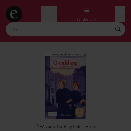
Logg inn
Handlekurv
Meny
Få varsel ved ny bok i serien