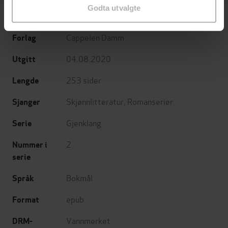
Nora Dåsnes
(forfatter),
Hannah Mileman
Forfattere
Godta utvalgte
(forfatter)
Cappelen Damm
Forlag
04.08.2020
Utgitt
253
sider
Lengde
Skjønnlitteratur
,
Romanserier
Sjanger
Gjenklang
Serie
2
Nummer i
serie
Bokmål
Språk
epub
Format
Vannmerket
DRM-