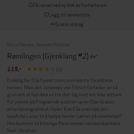
Få varsel ved ny bok av forfatteren
Legg til i ønskeliste
Gratis utdrag
Nora Dåsnes
,
Hannah Mileman
Rømlingen
(Gjenklang #2)
119,-
(2)
Endelig har Ella funnet noen som kjente foreldrene
hennes. Men det Johannes von Tillisch forteller, er så
grusomt at hun ikke vil tro det. Og livet blir ikke lettere
for pikene på Frogner når politiet sprer Olav Granlis
etterlysningsplakat i byen. Kan Ella overtale den
lunefulle Lucas til å hjelpe henne i jakten på sannheten?
Hun kommer til å trenge flere venner om hun skal klare
livet i Kristian…