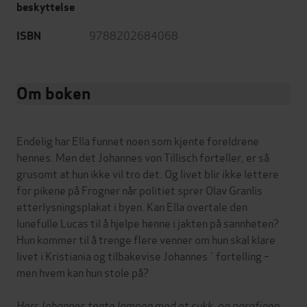
beskyttelse
9788202684068
ISBN
Om boken
Endelig har Ella funnet noen som kjente foreldrene
hennes. Men det Johannes von Tillisch forteller, er så
grusomt at hun ikke vil tro det. Og livet blir ikke lettere
for pikene på Frogner når politiet sprer Olav Granlis
etterlysningsplakat i byen. Kan Ella overtale den
lunefulle Lucas til å hjelpe henne i jakten på sannheten?
Hun kommer til å trenge flere venner om hun skal klare
livet i Kristiania og tilbakevise Johannes´ fortelling –
men hvem kan hun stole på?
Herr Johannes tente lampen med et sukk, og parafinen