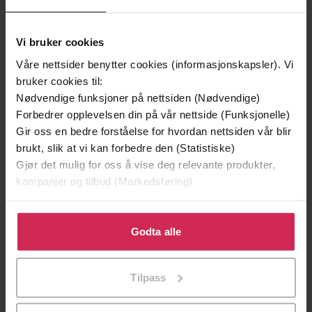
Vi bruker cookies
Våre nettsider benytter cookies (informasjonskapsler). Vi
bruker cookies til:
Nødvendige funksjoner på nettsiden (Nødvendige)
Forbedrer opplevelsen din på vår nettside (Funksjonelle)
Gir oss en bedre forståelse for hvordan nettsiden vår blir
brukt, slik at vi kan forbedre den (Statistiske)
Gjør det mulig for oss å vise deg relevante produkter,
kampanjer og tilbud (Markedsføring)
199,-
349,-
Minnesota
Utskudd
Klikk på «Godta alle» for å gi oss ditt samtykke til å
Jo Nesbø
Jørn Lier Horst
bruke cookies for alle disse formålene. Du kan også
Godta alle
EBOK
EBOK
tilpasse ditt samtykke til spesifikke formål ved å klikke
på «Tilpass». Du kan når som helst trekke tilbake eller
Tilpass
endre ditt samtykke.