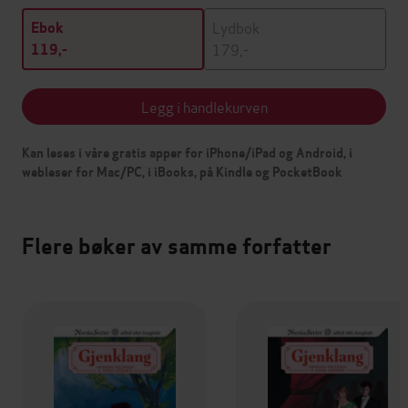
Lydbok
Ebok
179,-
119,-
Legg i handlekurven
Kan leses i våre gratis apper for iPhone/iPad og Android, i
webleser for Mac/PC, i iBooks, på Kindle og PocketBook
Flere bøker av samme forfatter