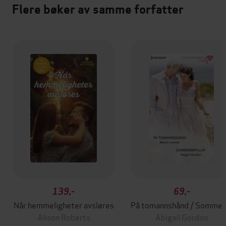
Flere bøker av samme forfatter
139,-
69,-
Når hemmeligheter avsløres
På tomannshån
Alison Roberts
Abigail Gordon