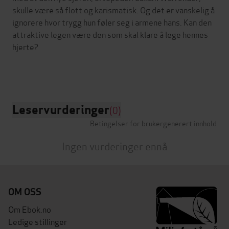
skulle være så flott og karismatisk. Og det er vanskelig å
ignorere hvor trygg hun føler seg i armene hans. Kan den
attraktive legen være den som skal klare å lege hennes
hjerte?
Leservurderinger
(0)
Betingelser for brukergenerert innhold
Ingen vurderinger ennå
OM OSS
Om Ebok.no
Ledige stillinger