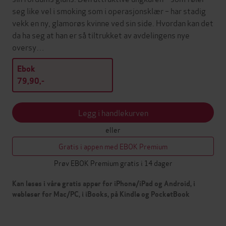
seg like vel i smoking som i operasjonsklær – har stadig
vekk en ny, glamorøs kvinne ved sin side. Hvordan kan det
da ha seg at han er så tiltrukket av avdelingens nye
oversy…
Ebok
79,90,-
Legg i handlekurven
eller
Gratis i appen med EBOK Premium
Prøv EBOK Premium gratis i 14 dager
Kan leses i våre gratis apper for iPhone/iPad og Android, i
webleser for Mac/PC, i iBooks, på Kindle og PocketBook