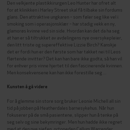
Den velkjente plastikkirurgen Leo Hunter har ofret alt
for at klinikken i Harley Street skal få tilbake sin fordums
glans. Den attraktive ungkaren – som føler seg like vel i
smoking som i operasjonsklær – har stadig vekk en ny,
glamorøs kvinne ved sin side. Hvordan kan det da ha seg
at han er så tiltrukket av avdelingens nye oversykepleier,
den litt triste og supereffektive Lizzie Birch? Kanskje
det er fordi hun er den første som har takket nei til Leos
flørtende invitter? Det kan han bare ikke godta, så han vil
for enhver pris vinne hjertet til den fascinerende kvinnen.
Men konsekvensene kan han ikke forestille seg ...
Kunsten å gå videre
For å glemme sin store sorg bruker Leonie Michell all sin
tid på jobben på Heatherdales barnesykehus. Når hun
fokuserer på de små pasientene, slipper hun å tenke på
seg selv og sine bekymringer. Men hun hadde ikke regnet
med at den nye sjefen, ortopeden Callum Warrender,