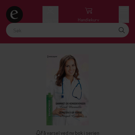
Logg inn
Handlekurv
Meny
Få varsel ved ny bok i serien