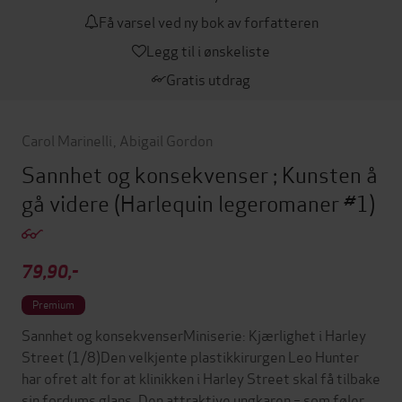
Få varsel ved ny bok av forfatteren
Legg til i ønskeliste
Gratis utdrag
Carol Marinelli
,
Abigail Gordon
Sannhet og konsekvenser ; Kunsten å
gå videre
(Harlequin legeromaner #1)
79,90,-
Premium
Sannhet og konsekvenserMiniserie: Kjærlighet i Harley
Street (1/8)Den velkjente plastikkirurgen Leo Hunter
har ofret alt for at klinikken i Harley Street skal få tilbake
sin fordums glans. Den attraktive ungkaren – som føler