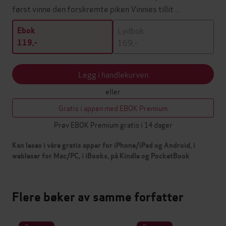
først vinne den forskremte piken Vinnies tillit ...
Lydbok
Ebok
169,-
119,-
Legg i handlekurven
eller
Gratis i appen med EBOK Premium
Prøv EBOK Premium gratis i 14 dager
Kan leses i våre gratis apper for iPhone/iPad og Android, i
webleser for Mac/PC, i iBooks, på Kindle og PocketBook
Flere bøker av samme forfatter