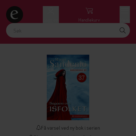
Logg inn
Handlekurv
Meny
Få varsel ved ny bok i serien