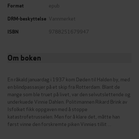
epub
Format
Vannmerket
DRM-beskyttelse
9788251679947
ISBN
Om boken
En råkald januardag i 1937 kom Døden til Halden by, med
en blindpassasjer på et skip fra Rotterdam. Blant de
mange som ble truet på livet, var den selvutslettende og
underkuede Vinnie Dahlen. Politimannen Rikard Brink av
Isfolket fikk oppgaven med å stoppe
katastrofetrusselen. Men for å klare det, måtte han