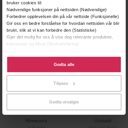
bruker cookies til:
Andre har også kjøpt
Nødvendige funksjoner på nettsiden (Nødvendige)
Forbedrer opplevelsen din på vår nettside (Funksjonelle)
Gir oss en bedre forståelse for hvordan nettsiden vår blir
Premium
Premium
brukt, slik at vi kan forbedre den (Statistiske)
Vinner av Rivertonprisen
Første gang på tilbud
Gjør det mulig for oss å vise deg relevante produkter,
kampanjer og tilbud (Markedsføring)
Klikk på «Godta alle» for å gi oss ditt samtykke til å
bruke cookies for alle disse formålene. Du kan også
Godta alle
tilpasse ditt samtykke til spesifikke formål ved å klikke
på «Tilpass». Du kan når som helst trekke tilbake eller
Tilpass
endre ditt samtykke.
Godta utvalgte
129,-
129,-
Minnesota
Utskudd
Jo Nesbø
Jørn Lier Horst