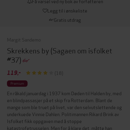
Få varsel ved ny bok av forfatteren
Legg til i ønskeliste
Gratis utdrag
Margit Sandemo
Skrekkens by
(Sagaen om isfolket
#37)
119,-
(18)
Premium
En råkald januardag i 1937 kom Døden til Halden by, med
en blindpassasjer på et skip fra Rotterdam. Blant de
mange som ble truet på livet, var den selvutslettende og
underkuede Vinnie Dahlen. Politimannen Rikard Brink av
Isfolket fikk oppgaven med å stoppe
katastrofetrusselen. Men for å klare det, måtte han