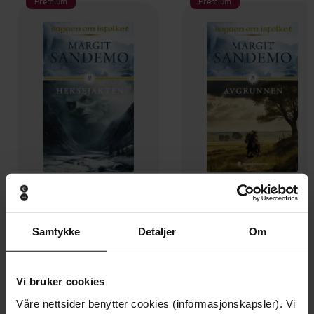
Premium
Premium
119,-
119,-
Heksejakten
Avgrunnen
Samtykke
Detaljer
Om
Margit Sandemo
Margit Sandemo
EBOK
EBOK
Vi bruker cookies
Våre nettsider benytter cookies (informasjonskapsler). Vi