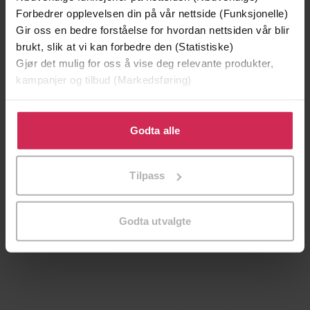
Forbedrer opplevelsen din på vår nettside (Funksjonelle)
Gir oss en bedre forståelse for hvordan nettsiden vår blir
brukt, slik at vi kan forbedre den (Statistiske)
Gjør det mulig for oss å vise deg relevante produkter,
kampanjer og tilbud (Markedsføring)
Klikk på «Godta alle» for å gi oss ditt samtykke til å
bruke cookies for alle disse formålene. Du kan også
Godta alle
tilpasse ditt samtykke til spesifikke formål ved å klikke
på «Tilpass». Du kan når som helst trekke tilbake eller
Tilpass
endre ditt samtykke.
119,-
119,-
Piken på broen
Sviket
Frid Ingulstad
Frid Ingulstad
Godta utvalgte
EBOK
EBOK