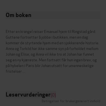
Om boken
Etter en krangel reiser Emanuel hjem til Ringstad gård.
Guttene fortsetter å jobbe i butikken, men en dag
kommer de styrtende hjem med en sjokkerende historie.
Anna og Torkild har ikke samme syn på forholdet mellom
Johan og Elise, og Anna vil ikke tro at Johan har funnet
seg en ny kjæreste. Men fortsatt får hun ingen brev, og
på hybelen i Paris blir Johan utsatt for umenneskelige
fristelser ...
Leservurderinger
(0)
Betingelser for brukergenerert innhold