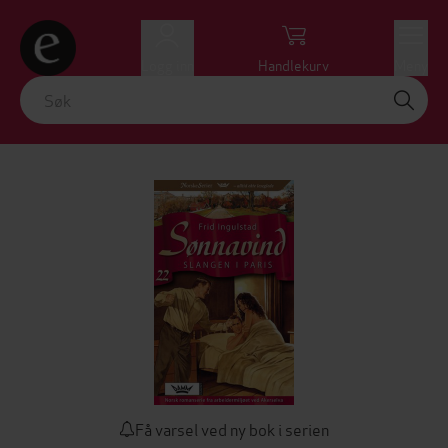
Logg inn
Handlekurv
Meny
Få varsel ved ny bok i serien