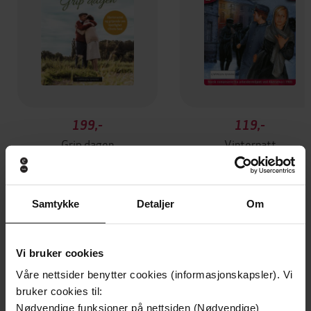
199,-
119,-
Grip dagen
Vinternatt
Frid Ingulstad
Frid Ingulstad
EBOK
EBOK
Samtykke
Detaljer
Om
Andre har også kjøpt
Vi bruker cookies
Våre nettsider benytter cookies (informasjonskapsler). Vi
bruker cookies til:
Nødvendige funksjoner på nettsiden (Nødvendige)