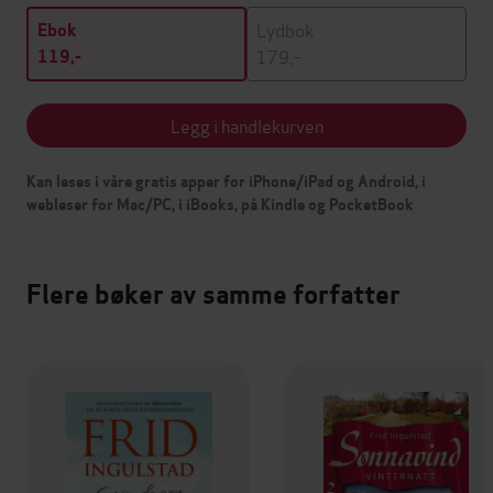
Lydbok
Ebok
179,-
119,-
Legg i handlekurven
Kan leses i våre gratis apper for iPhone/iPad og Android, i
webleser for Mac/PC, i iBooks, på Kindle og PocketBook
Flere bøker av samme forfatter