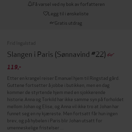
Få varsel ved ny bok av forfatteren
Legg til i ønskeliste
Gratis utdrag
Frid Ingulstad
Slangen i Paris
(Sønnavind #22)
119,-
Etter en krangel reiser Emanuel hjem til Ringstad gård.
Guttene fortsetter å jobbe i butikken, men en dag
kommer de styrtende hjem med en sjokkerende
historie.Anna og Torkild har ikke samme syn på forholdet
mellom Johan og Elise, og Anna vil ikke tro at Johan har
funnet seg en ny kjæreste. Men fortsatt får hun ingen
brev, og på hybelen i Paris blir Johan utsatt for
umenneskelige fristelser ...