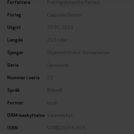
Frid Ingulstad
(forfatter)
Forfattere
Cappelen Damm
Forlag
24.01.2014
Utgitt
253
sider
Lengde
Skjønnlitteratur
,
Romanserier
Sjanger
Sønnavind
Serie
22
Nummer i serie
Bokmål
Språk
epub
Format
Vannmerket
DRM-beskyttelse
9788202442415
ISBN