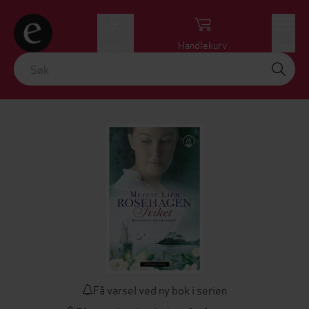
Logg inn
Handlekurv
Meny
Få varsel ved ny bok i serien