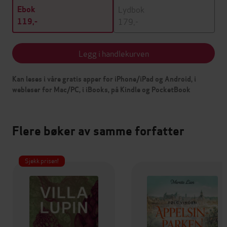
Lydbok
Ebok
179,-
119,-
Legg i handlekurven
Kan leses i våre gratis apper for iPhone/iPad og Android, i
webleser for Mac/PC, i iBooks, på Kindle og PocketBook
Flere bøker av samme forfatter
Sjekk prisen!