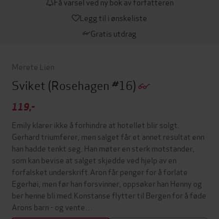
Få varsel ved ny bok av forfatteren
Legg til i ønskeliste
Gratis utdrag
Merete Lien
Sviket
(Rosehagen #16)
119,-
Emily klarer ikke å forhindre at hotellet blir solgt.
Gerhard triumferer, men salget får et annet resultat enn
han hadde tenkt seg. Han møter en sterk motstander,
som kan bevise at salget skjedde ved hjelp av en
forfalsket underskrift.Aron får penger for å forlate
Egerhøi, men før han forsvinner, oppsøker han Henny og
ber henne bli med.Konstanse flytter til Bergen for å føde
Arons barn - og vente…