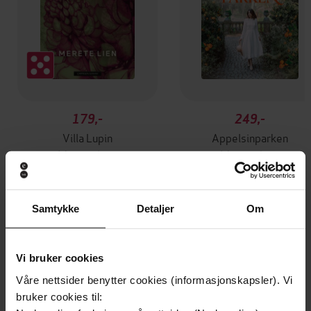
179,-
249,-
Villa Lupin
Appelsinparken
Merete Lien
Merete Lien
EBOK
EBOK
Samtykke
Detaljer
Om
Andre har også kjøpt
Vi bruker cookies
Våre nettsider benytter cookies (informasjonskapsler). Vi
bruker cookies til: