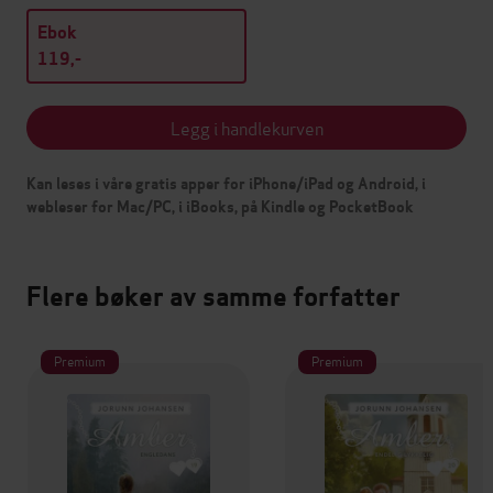
Ebok
119,-
Legg i handlekurven
Kan leses i våre gratis apper for iPhone/iPad og Android, i
webleser for Mac/PC, i iBooks, på Kindle og PocketBook
Flere bøker av samme forfatter
Premium
Premium