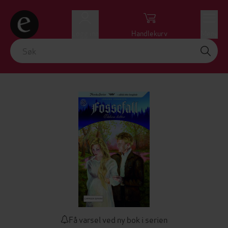
Logg inn
Handlekurv
Meny
Få varsel ved ny bok i serien