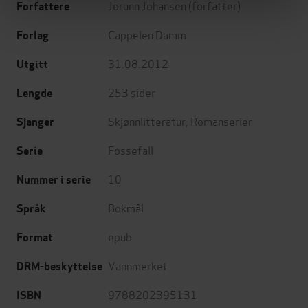
Jorunn Johansen
(forfatter)
Forfattere
Cappelen Damm
Forlag
31.08.2012
Utgitt
253
sider
Lengde
Skjønnlitteratur
,
Romanserier
Sjanger
Fossefall
Serie
10
Nummer i serie
Bokmål
Språk
epub
Format
Vannmerket
DRM-beskyttelse
9788202395131
ISBN