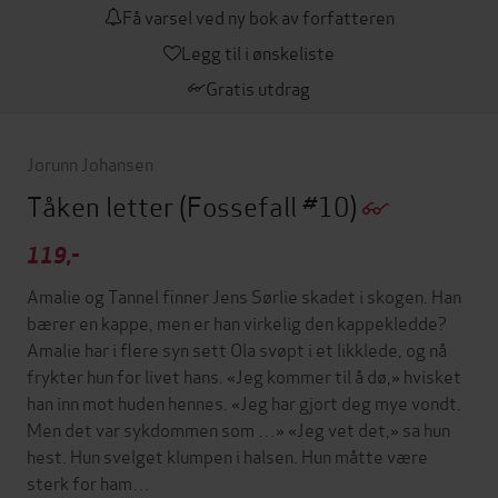
Få varsel ved ny bok av forfatteren
Legg til i ønskeliste
Gratis utdrag
Jorunn Johansen
Tåken letter
(Fossefall #10)
119,-
Amalie og Tannel finner Jens Sørlie skadet i skogen. Han
bærer en kappe, men er han virkelig den kappekledde?
Amalie har i flere syn sett Ola svøpt i et likklede, og nå
frykter hun for livet hans. «Jeg kommer til å dø,» hvisket
han inn mot huden hennes. «Jeg har gjort deg mye vondt.
Men det var sykdommen som …» «Jeg vet det,» sa hun
hest. Hun svelget klumpen i halsen. Hun måtte være
sterk for ham…