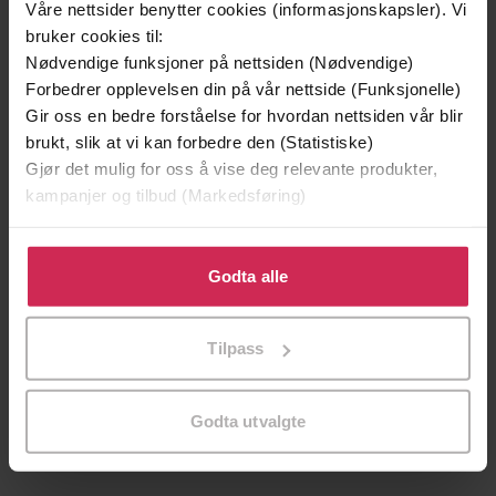
Våre nettsider benytter cookies (informasjonskapsler). Vi
bruker cookies til:
Nødvendige funksjoner på nettsiden (Nødvendige)
Forbedrer opplevelsen din på vår nettside (Funksjonelle)
Gir oss en bedre forståelse for hvordan nettsiden vår blir
brukt, slik at vi kan forbedre den (Statistiske)
Gjør det mulig for oss å vise deg relevante produkter,
kampanjer og tilbud (Markedsføring)
Klikk på «Godta alle» for å gi oss ditt samtykke til å
bruke cookies for alle disse formålene. Du kan også
Godta alle
39,-
49,-
tilpasse ditt samtykke til spesifikke formål ved å klikke
Forbudt lidenskap
Æresordet
på «Tilpass». Du kan når som helst trekke tilbake eller
Tilpass
Kitty Summers
Annikki Øvergård
endre ditt samtykke.
EBOK
EBOK
Godta utvalgte