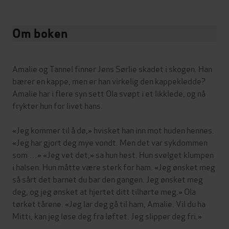
Om boken
Amalie og Tannel finner Jens Sørlie skadet i skogen. Han
bærer en kappe, men er han virkelig den kappekledde?
Amalie har i flere syn sett Ola svøpt i et likklede, og nå
frykter hun for livet hans.
«Jeg kommer til å dø,» hvisket han inn mot huden hennes.
«Jeg har gjort deg mye vondt. Men det var sykdommen
som …» «Jeg vet det,» sa hun hest. Hun svelget klumpen
i halsen. Hun måtte være sterk for ham. «Jeg ønsket meg
så sårt det barnet du bar den gangen. Jeg ønsket meg
deg, og jeg ønsket at hjertet ditt tilhørte meg.» Ola
tørket tårene. «Jeg lar deg gå til ham, Amalie. Vil du ha
Mitti, kan jeg løse deg fra løftet. Jeg slipper deg fri.»