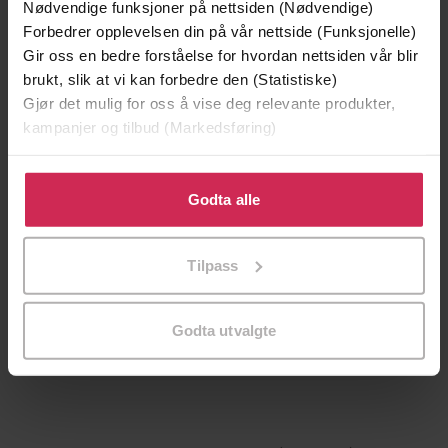
Nødvendige funksjoner på nettsiden (Nødvendige)
Forbedrer opplevelsen din på vår nettside (Funksjonelle)
Gir oss en bedre forståelse for hvordan nettsiden vår blir
brukt, slik at vi kan forbedre den (Statistiske)
Gjør det mulig for oss å vise deg relevante produkter,
kampanjer og tilbud (Markedsføring)
Klikk på «Godta alle» for å gi oss ditt samtykke til å
bruke cookies for alle disse formålene. Du kan også
Godta alle
tilpasse ditt samtykke til spesifikke formål ved å klikke
på «Tilpass». Du kan når som helst trekke tilbake eller
Tilpass
199,-
349,-
endre ditt samtykke.
Minnesota
Utskudd
Jo Nesbø
Jørn Lier Horst
Godta utvalgte
EBOK
EBOK