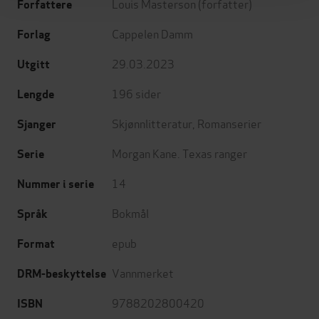
Louis Masterson
(forfatter)
Forfattere
Cappelen Damm
Forlag
29.03.2023
Utgitt
196
sider
Lengde
Skjønnlitteratur
,
Romanserier
Sjanger
Morgan Kane. Texas ranger
Serie
14
Nummer i serie
Bokmål
Språk
epub
Format
Vannmerket
DRM-beskyttelse
9788202800420
ISBN