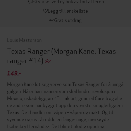
Få varsel ved ny bok av forfatteren
Legg til i ønskeliste
Gratis utdrag
Louis Masterson
Texas Ranger
(Morgan Kane. Texas
ranger #14)
149,-
Morgan Kane lot seg verve som Texas Ranger for å unngå
galgen. Nå er han mannen som skal hindre revolusjon i
Mexico, uskadeliggjøre ‘El Halcon’, general Carelli og alle
de andre som har bygget opp den største smuglerligaen i
Texas. Det handler om våpen – våpen og makt. Og til
syvende og sist å redde en fange: unge, mørkøyde
Isabella y Hernández. Det blir et blodig oppdrag.