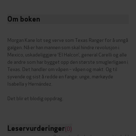
Om boken
Morgan Kane lot seg verve som Texas Ranger for å unngå
galgen. Nå er han mannen som skal hindre revolusjon i
Mexico, uskadeliggjøre ‘El Halcon’, general Carelli og alle
de andre som har bygget opp den største smuglerligaen i
Texas. Det handler om våpen – våpen og makt. Og til
syvende og sist å redde en fange: unge, mørkøyde
Isabella y Hernández.
Det blir et blodig oppdrag.
Leservurderinger
(0)