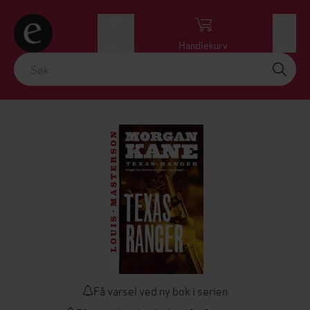
Logg inn
Handlekurv
Meny
Få varsel ved ny bok i serien