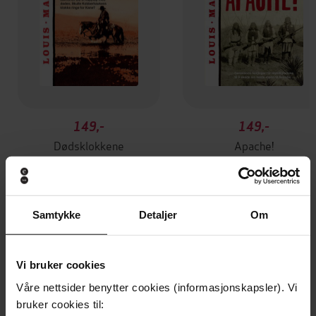
149,-
149,-
Dødsklokkene
Apache!
Louis Masterson
Louis Masterson
EBOK
EBOK
Samtykke
Detaljer
Om
Andre har også kjøpt
Vi bruker cookies
Våre nettsider benytter cookies (informasjonskapsler). Vi
Premium
Premium
bruker cookies til:
Vinner av Rivertonprisen
Første gang på tilbud