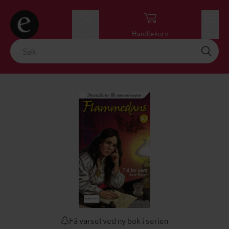
Logg inn
Handlekurv
Meny
Få varsel ved ny bok i serien