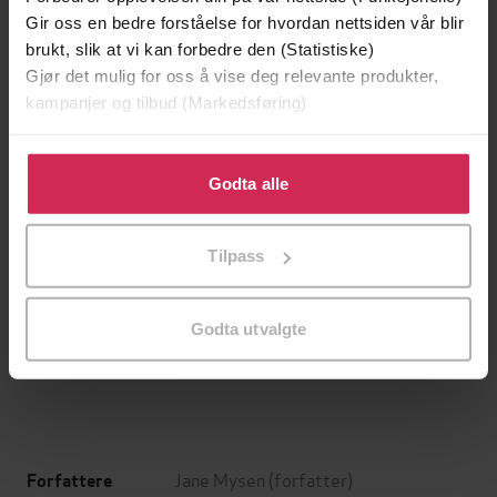
Gir oss en bedre forståelse for hvordan nettsiden vår blir
brukt, slik at vi kan forbedre den (Statistiske)
Gjør det mulig for oss å vise deg relevante produkter,
kampanjer og tilbud (Markedsføring)
Klikk på «Godta alle» for å gi oss ditt samtykke til å
bruke cookies for alle disse formålene. Du kan også
Godta alle
tilpasse ditt samtykke til spesifikke formål ved å klikke
på «Tilpass». Du kan når som helst trekke tilbake eller
Tilpass
endre ditt samtykke.
39,-
49,-
Forbudt lidenskap
Æresordet
Godta utvalgte
Kitty Summers
Annikki Øvergård
EBOK
EBOK
Jane Mysen
(forfatter)
Forfattere