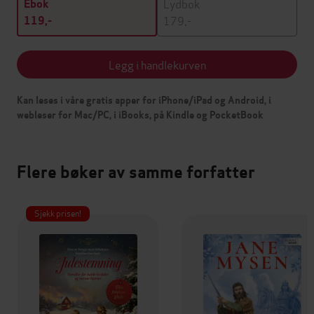
Lydbok
Ebok
179,-
119,-
Legg i handlekurven
Kan leses i våre gratis apper for iPhone/iPad og Android, i
webleser for Mac/PC, i iBooks, på Kindle og PocketBook
Flere bøker av samme forfatter
Sjekk prisen!