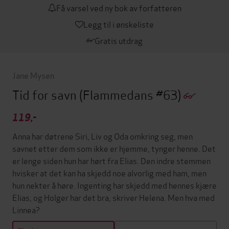
Få varsel ved ny bok av forfatteren
Legg til i ønskeliste
Gratis utdrag
Jane Mysen
Tid for savn
(Flammedans #63)
119,-
Anna har døtrene Siri, Liv og Oda omkring seg, men
savnet etter dem som ikke er hjemme, tynger henne. Det
er lenge siden hun har hørt fra Elias. Den indre stemmen
hvisker at det kan ha skjedd noe alvorlig med ham, men
hun nekter å høre. Ingenting har skjedd med hennes kjære
Elias, og Holger har det bra, skriver Helena. Men hva med
Linnea?