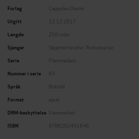
Cappelen Damm
Forlag
12.12.2017
Utgitt
250
sider
Lengde
Skjønnlitteratur
,
Romanserier
Sjanger
Flammedans
Serie
63
Nummer i serie
Bokmål
Språk
epub
Format
Vannmerket
DRM-beskyttelse
9788202451646
ISBN