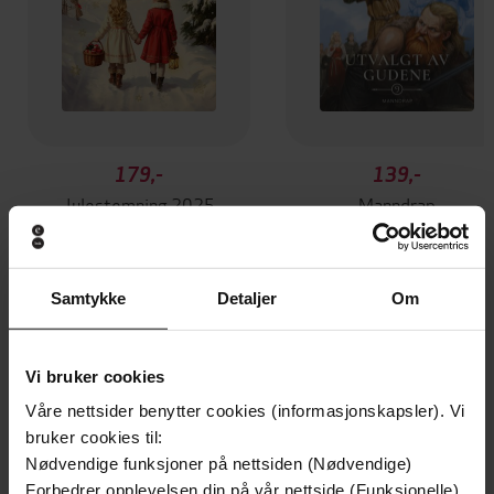
179,-
139,-
Julestemning 2025
Manndrap
Yvonne Andersen
Jane Mysen
EBOK
EBOK
Samtykke
Detaljer
Om
Andre har også kjøpt
Vi bruker cookies
Våre nettsider benytter cookies (informasjonskapsler). Vi
bruker cookies til:
Nødvendige funksjoner på nettsiden (Nødvendige)
Forbedrer opplevelsen din på vår nettside (Funksjonelle)