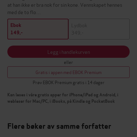
at han ikke er bra nok for sin kone. Vennskapet hennes
med de to flo…
Lydbok
Ebok
349,-
149,-
Legg i handlekurven
eller
Gratis i appen med EBOK Premium
Prøv EBOK Premium gratis i 14 dager
Kan leses i våre gratis apper for iPhone/iPad og Android, i
webleser for Mac/PC, i iBooks, på Kindle og PocketBook
Flere bøker av samme forfatter