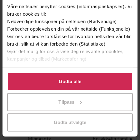
Våre nettsider benytter cookies (informasjonskapsler). Vi
bruker cookies til:
Andre har også kjøpt
Nødvendige funksjoner på nettsiden (Nødvendige)
Forbedrer opplevelsen din på vår nettside (Funksjonelle)
Premium
Premium
Gir oss en bedre forståelse for hvordan nettsiden vår blir
Vinner av Rivertonprisen
brukt, slik at vi kan forbedre den (Statistiske)
Gjør det mulig for oss å vise deg relevante produkter,
kampanjer og tilbud (Markedsføring)
Klikk på «Godta alle» for å gi oss ditt samtykke til å
bruke cookies for alle disse formålene. Du kan også
Godta alle
tilpasse ditt samtykke til spesifikke formål ved å klikke
på «Tilpass». Du kan når som helst trekke tilbake eller
Tilpass
endre ditt samtykke.
Godta utvalgte
199,-
149,-
Minnesota
En lykkelig familie