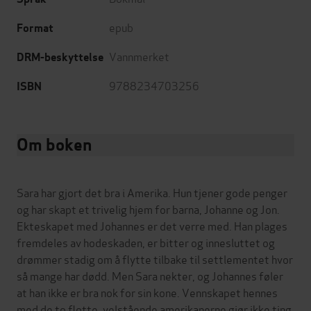
epub
Format
Vannmerket
DRM-beskyttelse
9788234703256
ISBN
Om boken
Sara har gjort det bra i Amerika. Hun tjener gode penger
og har skapt et trivelig hjem for barna, Johanne og Jon.
Ekteskapet med Johannes er det verre med. Han plages
fremdeles av hodeskaden, er bitter og innesluttet og
drømmer stadig om å flytte tilbake til settlementet hvor
så mange har dødd. Men Sara nekter, og Johannes føler
at han ikke er bra nok for sin kone. Vennskapet hennes
med de to flotte, velstående amerikanerne gjør ikke ting