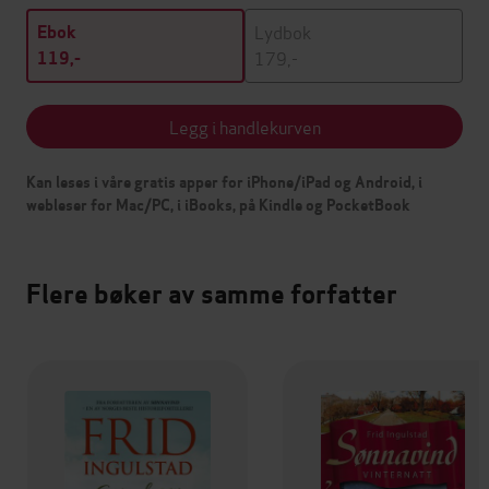
Lydbok
Ebok
179,-
119,-
Legg i handlekurven
Kan leses i våre gratis apper for iPhone/iPad og Android, i
webleser for Mac/PC, i iBooks, på Kindle og PocketBook
Flere bøker av samme forfatter