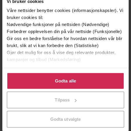
Vi bruker cookies
Våre nettsider benytter cookies (informasjonskapsler). Vi
bruker cookies til:
Nødvendige funksjoner på nettsiden (Nødvendige)
Forbedrer opplevelsen din på vår nettside (Funksjonelle)
Gir oss en bedre forståelse for hvordan nettsiden vår blir
brukt, slik at vi kan forbedre den (Statistiske)
Gjør det mulig for oss å vise deg relevante produkter,
kampanjer og tilbud (Markedsføring)
Klikk på «Godta alle» for å gi oss ditt samtykke til å
199,-
349,-
bruke cookies for alle disse formålene. Du kan også
Godta alle
Minnesota
Utskudd
tilpasse ditt samtykke til spesifikke formål ved å klikke
Jo Nesbø
Jørn Lier Horst
på «Tilpass». Du kan når som helst trekke tilbake eller
Tilpass
EBOK
EBOK
endre ditt samtykke.
Godta utvalgte