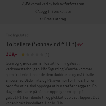
Få varsel ved ny bok av forfatteren
Legg til i ønskeliste
Gratis utdrag
Frid Ingulstad
To beilere
(Sønnavind #113)
119,-
(1)
Gunn og kjæresten har festet hemningsløst i
verksmesterboligen. Når Sigurd og Wenche kommer
hjem fra ferie, finner de dem døddrukne og må tilkalle
ambulanse.Både Fritz og Pål svermer for Hilda. Hun er
redd for at de skal oppdage at hun treffer begge to. En
dag er det nære på når hun oppdager en lapp på
gulvet.Pål kom ilende til og plukket opp papirlappen. Det
var en brukt kinobillett. Han lo. "Ha…