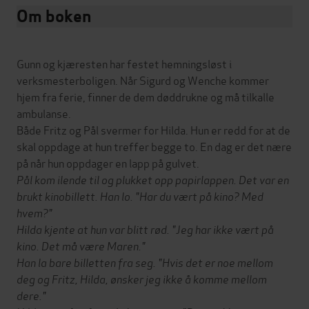
Om boken
Gunn og kjæresten har festet hemningsløst i
verksmesterboligen. Når Sigurd og Wenche kommer
hjem fra ferie, finner de dem døddrukne og må tilkalle
ambulanse.
Både Fritz og Pål svermer for Hilda. Hun er redd for at de
skal oppdage at hun treffer begge to. En dag er det nære
på når hun oppdager en lapp på gulvet.
Pål kom ilende til og plukket opp papirlappen. Det var en
brukt kinobillett. Han lo. "Har du vært på kino? Med
hvem?"
Hilda kjente at hun var blitt rød. "Jeg har ikke vært på
kino. Det må være Maren."
Han la bare billetten fra seg. "Hvis det er noe mellom
deg og Fritz, Hilda, ønsker jeg ikke å komme mellom
dere."