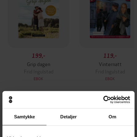
199,-
119,-
Grip dagen
Vinternatt
Frid Ingulstad
Frid Ingulstad
EBOK
EBOK
Andre har også kjøpt
Samtykke
Detaljer
Om
Premium
Premium
Vinner av Rivertonprisen
Første gang på tilbud