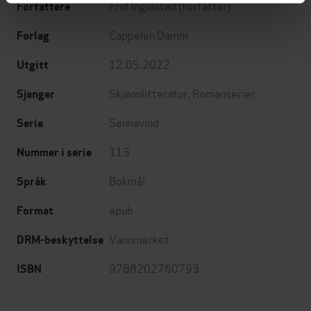
Frid Ingulstad
(forfatter)
Forfattere
Cappelen Damm
Forlag
12.05.2022
Utgitt
Skjønnlitteratur
,
Romanserier
Sjanger
Sønnavind
Serie
113
Nummer i serie
Bokmål
Språk
epub
Format
Vannmerket
DRM-beskyttelse
9788202760793
ISBN