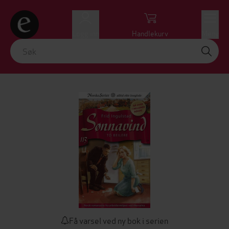
Logg inn
Handlekurv
Meny
Få varsel ved ny bok i serien