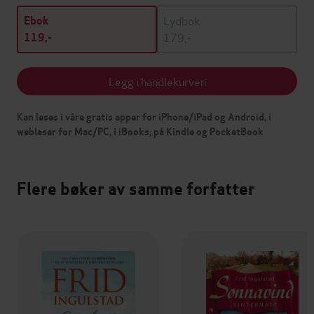
Lydbok
Ebok
179,-
119,-
Legg i handlekurven
Kan leses i våre gratis apper for iPhone/iPad og Android, i
webleser for Mac/PC, i iBooks, på Kindle og PocketBook
Flere bøker av samme forfatter