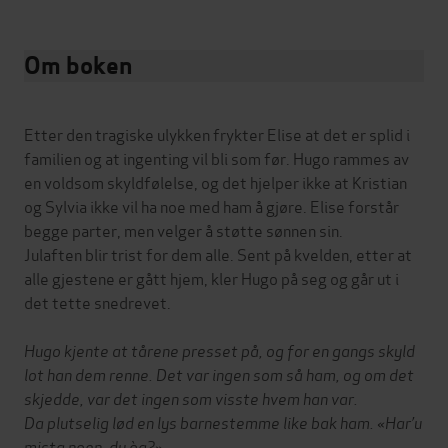
Om boken
Etter den tragiske ulykken frykter Elise at det er splid i
familien og at ingenting vil bli som før. Hugo rammes av
en voldsom skyldfølelse, og det hjelper ikke at Kristian
og Sylvia ikke vil ha noe med ham å gjøre. Elise forstår
begge parter, men velger å støtte sønnen sin.
Julaften blir trist for dem alle. Sent på kvelden, etter at
alle gjestene er gått hjem, kler Hugo på seg og går ut i
det tette snedrevet.
Hugo kjente at tårene presset på, og for en gangs skyld
lot han dem renne. Det var ingen som så ham, og om det
skjedde, var det ingen som visste hvem han var.
Da plutselig lød en lys barnestemme like bak ham. «Har’u
mista noen, du òg?»