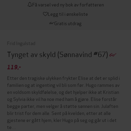
Få varsel ved ny bok av forfatteren
Legg til i ønskeliste
Gratis utdrag
Frid Ingulstad
Tynget av skyld
(Sønnavind #67)
119,-
Etter den tragiske ulykken frykter Elise at det er splid i
familien og at ingenting vil bli som før. Hugo rammes av
en voldsom skyldfølelse, og det hjelper ikke at Kristian
og Sylvia ikke vil ha noe med ham å gjøre. Elise forstår
begge parter, men velger å støtte sønnen sin. Julaften
blir trist for dem alle. Sent på kvelden, etter at alle
gjestene er gått hjem, kler Hugo på seg og går ut i det
te…