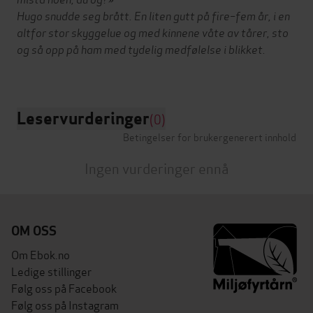
Hugo snudde seg brått. En liten gutt på fire–fem år, i en
altfor stor skyggelue og med kinnene våte av tårer, sto
og så opp på ham med tydelig medfølelse i blikket.
Leservurderinger
(0)
Betingelser for brukergenerert innhold
Ingen vurderinger ennå
OM OSS
Om Ebok.no
Ledige stillinger
Følg oss på Facebook
Følg oss på Instagram