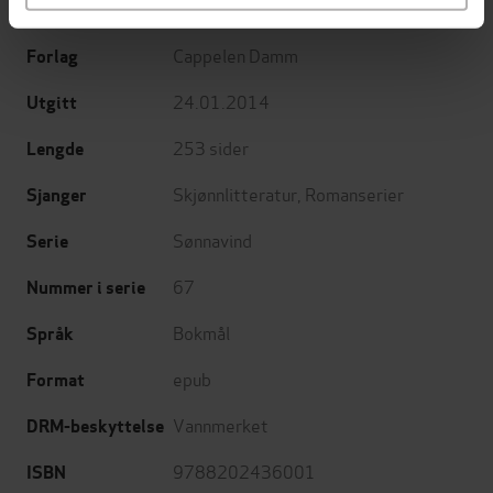
Frid Ingulstad
(forfatter)
Forfattere
Cappelen Damm
Forlag
24.01.2014
Utgitt
253
sider
Lengde
Skjønnlitteratur
,
Romanserier
Sjanger
Sønnavind
Serie
67
Nummer i serie
Bokmål
Språk
epub
Format
Vannmerket
DRM-beskyttelse
9788202436001
ISBN