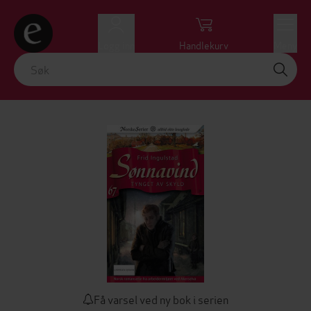
Logg inn
Handlekurv
Meny
Få varsel ved ny bok i serien