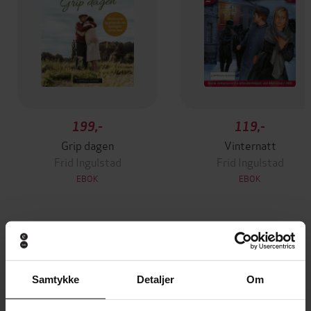
199,-
119,-
Grip dagen
Vinternatt
Frid Ingulstad
Frid Ingulstad
EBOK
EBOK
Andre har også kjøpt
Samtykke
Detaljer
Om