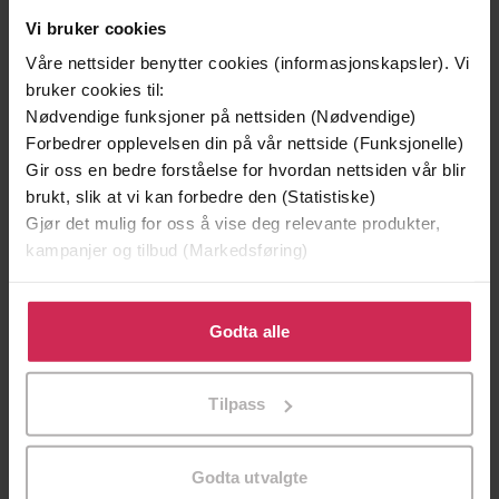
Vi bruker cookies
Våre nettsider benytter cookies (informasjonskapsler). Vi
bruker cookies til:
Nødvendige funksjoner på nettsiden (Nødvendige)
Forbedrer opplevelsen din på vår nettside (Funksjonelle)
Gir oss en bedre forståelse for hvordan nettsiden vår blir
brukt, slik at vi kan forbedre den (Statistiske)
Gjør det mulig for oss å vise deg relevante produkter,
kampanjer og tilbud (Markedsføring)
119,-
119,-
Klikk på «Godta alle» for å gi oss ditt samtykke til å
Tilgivelsens kunst
Mot lysere tider
bruke cookies for alle disse formålene. Du kan også
Godta alle
Frid Ingulstad
Frid Ingulstad
tilpasse ditt samtykke til spesifikke formål ved å klikke
på «Tilpass». Du kan når som helst trekke tilbake eller
EBOK
EBOK
Tilpass
endre ditt samtykke.
Godta utvalgte