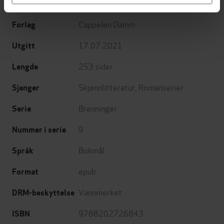
Karen Støylen
(forfatter)
Forfattere
Cappelen Damm
Forlag
17.07.2021
Utgitt
253
sider
Lengde
Skjønnlitteratur
,
Romanserier
Sjanger
Brenninger
Serie
9
Nummer i serie
Bokmål
Språk
epub
Format
Vannmerket
DRM-beskyttelse
9788202726843
ISBN