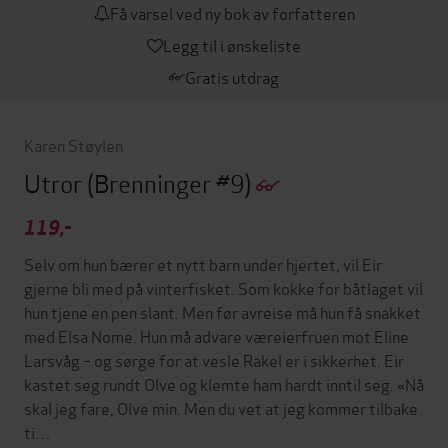
Få varsel ved ny bok av forfatteren
Legg til i ønskeliste
Gratis utdrag
Karen Støylen
Utror
(Brenninger #9)
119,-
Selv om hun bærer et nytt barn under hjertet, vil Eir
gjerne bli med på vinterfisket. Som kokke for båtlaget vil
hun tjene en pen slant. Men før avreise må hun få snakket
med Elsa Nome. Hun må advare væreierfruen mot Eline
Larsvåg – og sørge for at vesle Rakel er i sikkerhet. Eir
kastet seg rundt Olve og klemte ham hardt inntil seg. «Nå
skal jeg fare, Olve min. Men du vet at jeg kommer tilbake
ti…