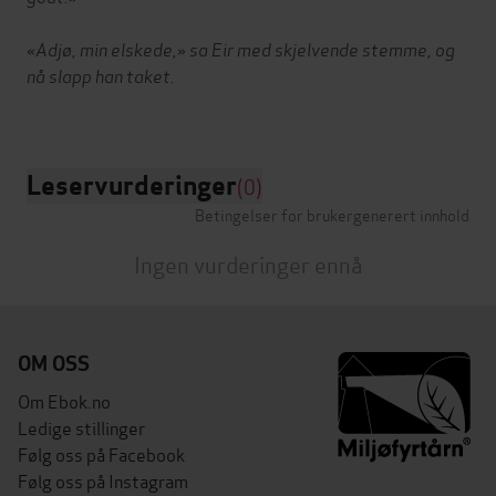
«Adjø, min elskede,» sa Eir med skjelvende stemme, og
nå slapp han taket.
Leservurderinger
(0)
Betingelser for brukergenerert innhold
Ingen vurderinger ennå
OM OSS
Om Ebok.no
Ledige stillinger
Følg oss på Facebook
Følg oss på Instagram