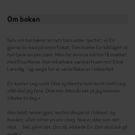
Om boken
Selv om hun bærer et nytt barn under hjertet, vil Eir
gjerne bli med på vinterfisket. Som kokke for båtlaget vil
hun tjene en pen slant. Men før avreise må hun få snakket
med Elsa Nome. Hun må advare væreierfruen mot Eline
Larsvåg – og sørge for at vesle Rakel er i sikkerhet.
Eir kastet seg rundt Olve og klemte ham hardt inntil seg.
«Nå skal jeg fare, Olve min. Men du vet at jeg kommer
tilbake til deg.»
Han holdt henne igjen, nesten desperat i blikket, og
hvisket: «Det sitter en uro i meg. Noe er ikke som det
skal … Nei, glem det. Dra nå, elskede Eir. Det skal nok gå
godt.»