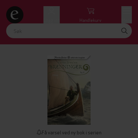
Logg inn
Handlekurv
Meny
Få varsel ved ny bok i serien