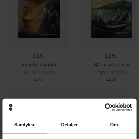
119,-
119,-
Eventyr i blodet
Når havet stilner
Karen Støylen
Karen Støylen
EBOK
EBOK
Andre har også kjøpt
Samtykke
Detaljer
Om
Premium