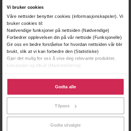
Vi bruker cookies
Våre nettsider benytter cookies (informasjonskapsler). Vi
bruker cookies til:
Nødvendige funksjoner på nettsiden (Nødvendige)
Forbedrer opplevelsen din på vår nettside (Funksjonelle)
Gir oss en bedre forståelse for hvordan nettsiden vår blir
brukt, slik at vi kan forbedre den (Statistiske)
Gjør det mulig for oss å vise deg relevante produkter,
kampanjer og tilbud (Markedsføring)
149,-
249,-
Klikk på «Godta alle» for å gi oss ditt samtykke til å
En lykkelig familie
Tata
bruke cookies for alle disse formålene. Du kan også
Godta alle
Stian Hjelvin Andersen
Valérie Perrin
tilpasse ditt samtykke til spesifikke formål ved å klikke
på «Tilpass». Du kan når som helst trekke tilbake eller
EBOK
EBOK
Tilpass
endre ditt samtykke.
Godta utvalgte