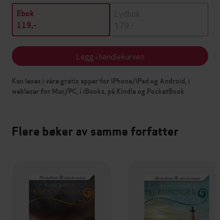
Lydbok
Ebok
179,-
119,-
Legg i handlekurven
Kan leses i våre gratis apper for iPhone/iPad og Android, i
webleser for Mac/PC, i iBooks, på Kindle og PocketBook
Flere bøker av samme forfatter